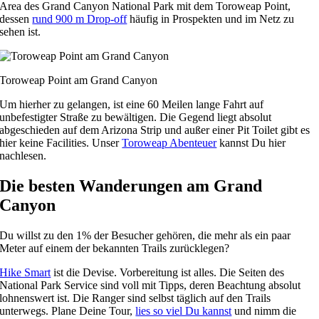
Area des Grand Canyon National Park mit dem Toroweap Point,
dessen
rund 900 m Drop-off
häufig in Prospekten und im Netz zu
sehen ist.
Toroweap Point am Grand Canyon
Um hierher zu gelangen, ist eine 60 Meilen lange Fahrt auf
unbefestigter Straße zu bewältigen. Die Gegend liegt absolut
abgeschieden auf dem Arizona Strip und außer einer Pit Toilet gibt es
hier keine Facilities. Unser
Toroweap Abenteuer
kannst Du hier
nachlesen.
Die besten Wanderungen am Grand
Canyon
Du willst zu den 1% der Besucher gehören, die mehr als ein paar
Meter auf einem der bekannten Trails zurücklegen?
Hike Smart
ist die Devise. Vorbereitung ist alles. Die Seiten des
National Park Service sind voll mit Tipps, deren Beachtung absolut
lohnenswert ist. Die Ranger sind selbst täglich auf den Trails
unterwegs. Plane Deine Tour,
lies so viel Du kannst
und nimm die