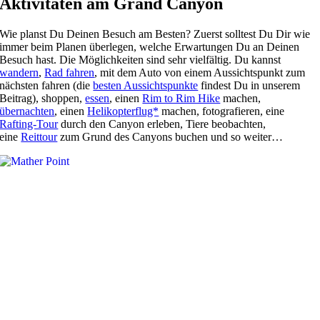
Aktivitäten am Grand Canyon
Wie planst Du Deinen Besuch am Besten? Zuerst solltest Du Dir wie
immer beim Planen überlegen, welche Erwartungen Du an Deinen
Besuch hast. Die Möglichkeiten sind sehr vielfältig. Du kannst
wandern
,
Rad fahren
, mit dem Auto von einem Aussichtspunkt zum
nächsten fahren (die
besten Aussichtspunkte
findest Du in unserem
Beitrag), shoppen,
essen
, einen
Rim to Rim Hike
machen,
übernachten
, einen
Helikopterflug*
machen, fotografieren, eine
Rafting-Tour
durch den Canyon erleben, Tiere beobachten,
eine
Reittour
zum Grund des Canyons buchen und so weiter…