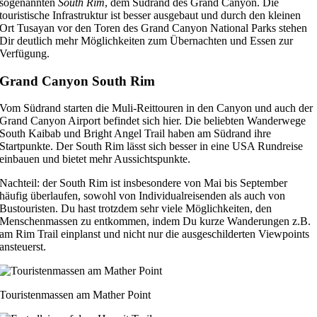
sogenannten
South Rim
, dem Südrand des Grand Canyon. Die
touristische Infrastruktur ist besser ausgebaut und durch den kleinen
Ort Tusayan vor den Toren des Grand Canyon National Parks stehen
Dir deutlich mehr Möglichkeiten zum Übernachten und Essen zur
Verfügung.
Grand Canyon South Rim
Vom Südrand starten die Muli-Reittouren in den Canyon und auch der
Grand Canyon Airport befindet sich hier. Die beliebten Wanderwege
South Kaibab und Bright Angel Trail haben am Südrand ihre
Startpunkte. Der South Rim lässt sich besser in eine USA Rundreise
einbauen und bietet mehr Aussichtspunkte.
Nachteil: der South Rim ist insbesondere von Mai bis September
häufig überlaufen, sowohl von Individualreisenden als auch von
Bustouristen. Du hast trotzdem sehr viele Möglichkeiten, den
Menschenmassen zu entkommen, indem Du kurze Wanderungen z.B.
am Rim Trail einplanst und nicht nur die ausgeschilderten Viewpoints
ansteuerst.
Touristenmassen am Mather Point