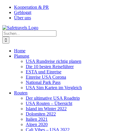
Zum
Facebook
Instagram
YouTube
Pinterest
Kooperation & PR
Inhalt
Gebloggt
springen
Über uns
Suche
nach:
Home
Planung
USA Rundreise richtig planen
Die 10 besten Reiseführer
ESTA und Einreise
Einreise USA Corona
National Park Pass
USA Sim Karten im Vergleich
Routen
Der ultimative USA Roadtrip
USA Routen – Übersicht
Island im Winter 2022
Dolomiten 2022
Italien 2021
Alpen 2020
Cali Vibes – USA 2022