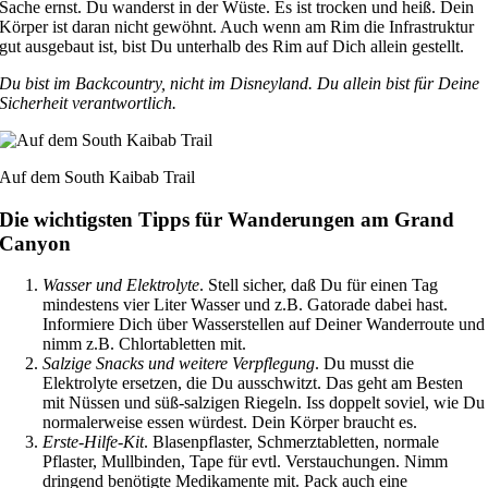
Sache ernst. Du wanderst in der Wüste. Es ist trocken und heiß. Dein
Körper ist daran nicht gewöhnt. Auch wenn am Rim die Infrastruktur
gut ausgebaut ist, bist Du unterhalb des Rim auf Dich allein gestellt.
Du bist im Backcountry, nicht im Disneyland. Du allein bist für Deine
Sicherheit verantwortlich.
Auf dem South Kaibab Trail
Die wichtigsten Tipps für Wanderungen am Grand
Canyon
Wasser und Elektrolyte
. Stell sicher, daß Du für einen Tag
mindestens vier Liter Wasser und z.B. Gatorade dabei hast.
Informiere Dich über Wasserstellen auf Deiner Wanderroute und
nimm z.B. Chlortabletten mit.
Salzige Snacks und weitere Verpflegung
. Du musst die
Elektrolyte ersetzen, die Du ausschwitzt. Das geht am Besten
mit Nüssen und süß-salzigen Riegeln. Iss doppelt soviel, wie Du
normalerweise essen würdest. Dein Körper braucht es.
Erste-Hilfe-Kit
. Blasenpflaster, Schmerztabletten, normale
Pflaster, Mullbinden, Tape für evtl. Verstauchungen. Nimm
dringend benötigte Medikamente mit. Pack auch eine