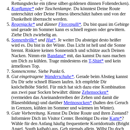
Rettungsdecke ein (diese silber-goldenen dünnen Foliendecken).
Kopflampe*
oder Taschenlampe
. Du könntest Deine Route
unterschätzt oder Deine Fitness überschätzt haben und von der
Dunkelheit überrascht werden.
Regenjacke*
und dünner
Fleecepulli*
. Du bist quasi im Gebirge
und gerade im Sommer kann es schnell regnen oder gewittern.
Ziehe Dich zwiebelig an.
Sonnenbrille*
und
Hut*
. Je weiter Du absteigst desto heißer
wird es. Du bist in der Wüste. Das Licht ist hell und die Sonne
brennt. Riskiere keinen Sonnenstich und schütze auch Deinen
Nacken. Nimm ein
Bandana*
mit, das kannst Du nass machen
um Dich zu kühlen. Trage mindestens ein
T-Shirt*
und kein
ärmelloses Top.
Sonnencreme
. Siehe Punkt 6.
Gut eingetragene
Wanderschuhe*
. Gerade beim Abstieg kannst
Du Dir sehr schnell Blasen laufen. Ich empfehle Dir
knöchelhöhe Stiefel. Für mich hat sich dazu eine Kombination
aus zwei paar Socken bewährt: dünne
Zehensocken*
(vermeiden das Aneinanderreiben der Zehen und damit die
Blasenbildung) und darüber
Merinosocken*
(halten den Geruch
in Grenzen, kühlen im Sommer und wärmen im Winter).
Gute Vorbereitung
. Kennst Du Deine Route und ihren Zustand?
Informiere Dich im Visitor Center. Benötigst Du eine
Karte*
?
Wähle für den Anfang häufig frequentierte Korridortrails (Bright
Angel, South kaibab) aus. Geh niemals allein. Willst Du doch