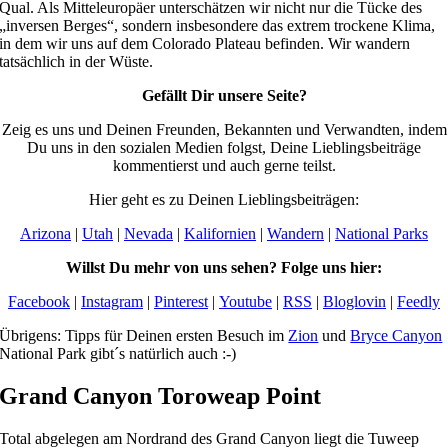
Qual. Als Mitteleuropäer unterschätzen wir nicht nur die Tücke des
„inversen Berges“, sondern insbesondere das extrem trockene Klima,
in dem wir uns auf dem Colorado Plateau befinden. Wir wandern
tatsächlich in der Wüste.
Gefällt Dir unsere Seite?
Zeig es uns und Deinen Freunden, Bekannten und Verwandten, indem
Du uns in den sozialen Medien folgst, Deine Lieblingsbeiträge
kommentierst und auch gerne teilst.
Hier geht es zu Deinen Lieblingsbeiträgen:
Arizona
|
Utah
|
Nevada
|
Kalifornien
|
Wandern
|
National Parks
Willst Du mehr von uns sehen? Folge uns hier:
Facebook
|
Instagram
|
Pinterest
|
Youtube
|
RSS
|
Bloglovin
|
Feedly
Übrigens: Tipps für Deinen ersten Besuch im
Zion
und
Bryce Canyon
National Park gibt´s natürlich auch :-)
Grand Canyon Toroweap Point
Total abgelegen am Nordrand des Grand Canyon liegt die Tuweep