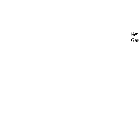
Die
Ech
Gar