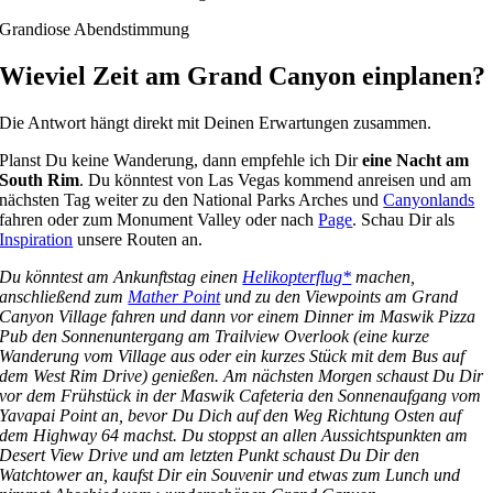
Grandiose Abendstimmung
Wieviel Zeit am Grand Canyon einplanen?
Die Antwort hängt direkt mit Deinen Erwartungen zusammen.
Planst Du keine Wanderung, dann empfehle ich Dir
eine Nacht am
South Rim
. Du könntest von Las Vegas kommend anreisen und am
nächsten Tag weiter zu den National Parks Arches und
Canyonlands
fahren oder zum Monument Valley oder nach
Page
. Schau Dir als
Inspiration
unsere Routen an.
Du könntest am Ankunftstag einen
Helikopterflug*
machen,
anschließend zum
Mather Point
und zu den Viewpoints am Grand
Canyon Village fahren und dann vor einem Dinner im Maswik Pizza
Pub den Sonnenuntergang am Trailview Overlook (eine kurze
Wanderung vom Village aus oder ein kurzes Stück mit dem Bus auf
dem West Rim Drive) genießen. Am nächsten Morgen schaust Du Dir
vor dem Frühstück in der Maswik Cafeteria den Sonnenaufgang vom
Yavapai Point an, bevor Du Dich auf den Weg Richtung Osten auf
dem Highway 64 machst. Du stoppst an allen Aussichtspunkten am
Desert View Drive und am letzten Punkt schaust Du Dir den
Watchtower an, kaufst Dir ein Souvenir und etwas zum Lunch und