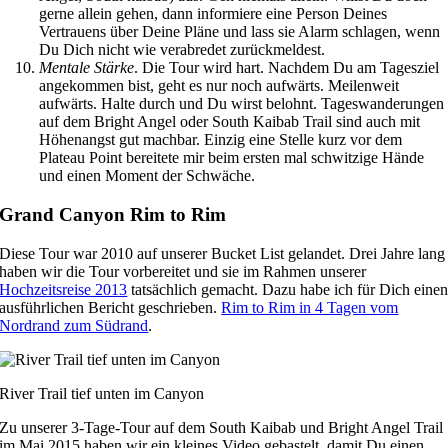
gerne allein gehen, dann informiere eine Person Deines
Vertrauens über Deine Pläne und lass sie Alarm schlagen, wenn
Du Dich nicht wie verabredet zurückmeldest.
Mentale Stärke
. Die Tour wird hart. Nachdem Du am Tagesziel
angekommen bist, geht es nur noch aufwärts. Meilenweit
aufwärts. Halte durch und Du wirst belohnt. Tageswanderungen
auf dem Bright Angel oder South Kaibab Trail sind auch mit
Höhenangst gut machbar. Einzig eine Stelle kurz vor dem
Plateau Point bereitete mir beim ersten mal schwitzige Hände
und einen Moment der Schwäche.
Grand Canyon Rim to Rim
Diese Tour war 2010 auf unserer Bucket List gelandet. Drei Jahre lang
haben wir die Tour vorbereitet und sie im Rahmen unserer
Hochzeitsreise 2013
tatsächlich gemacht. Dazu habe ich für Dich eine
ausführlichen Bericht geschrieben.
Rim to Rim in 4 Tagen vom
Nordrand zum Südrand
.
River Trail tief unten im Canyon
Zu unserer 3-Tage-Tour auf dem South Kaibab und Bright Angel Trail
im Mai 2015 haben wir ein kleines Video gebastelt, damit Du einen