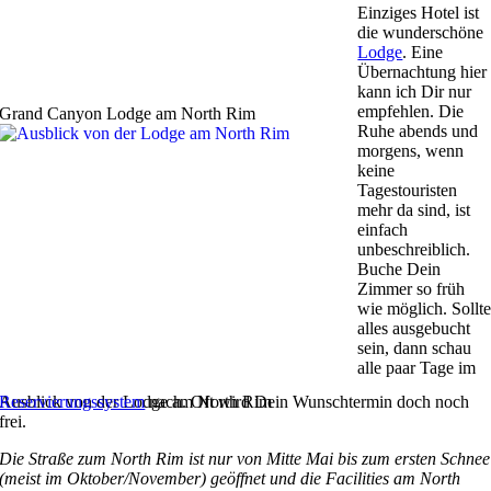
Einziges Hotel ist
die wunderschöne
Lodge
. Eine
Übernachtung hier
kann ich Dir nur
empfehlen. Die
Grand Canyon Lodge am North Rim
Ruhe abends und
morgens, wenn
keine
Tagestouristen
mehr da sind, ist
einfach
unbeschreiblich.
Buche Dein
Zimmer so früh
wie möglich. Sollt
alles ausgebucht
sein, dann schau
alle paar Tage im
Ausblick von der Lodge am North Rim
Reservierungssystem
nach. Oft wird Dein Wunschtermin doch noch
frei.
Die Straße zum North Rim ist nur von Mitte Mai bis zum ersten Schnee
(meist im Oktober/November) geöffnet und die Facilities am North