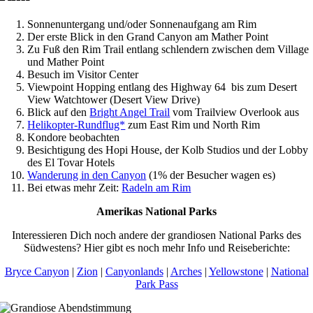
Sonnenuntergang und/oder Sonnenaufgang am Rim
Der erste Blick in den Grand Canyon am Mather Point
Zu Fuß den Rim Trail entlang schlendern zwischen dem Village
und Mather Point
Besuch im Visitor Center
Viewpoint Hopping entlang des Highway 64 bis zum Desert
View Watchtower (Desert View Drive)
Blick auf den
Bright Angel Trail
vom Trailview Overlook aus
Helikopter-Rundflug*
zum East Rim und North Rim
Kondore beobachten
Besichtigung des Hopi House, der Kolb Studios und der Lobby
des El Tovar Hotels
Wanderung in den Canyon
(1% der Besucher wagen es)
Bei etwas mehr Zeit:
Radeln am Rim
Amerikas National Parks
Interessieren Dich noch andere der grandiosen National Parks des
Südwestens? Hier gibt es noch mehr Info und Reiseberichte:
Bryce Canyon
|
Zion
|
Canyonlands
|
Arches
|
Yellowstone
|
National
Park Pass