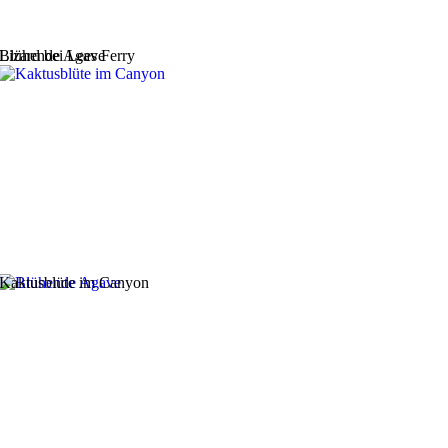
Lizard bei Lees Ferry
Blühende Agave
Kaktusblüte im Canyon