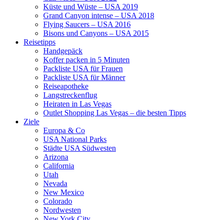
Küste und Wüste – USA 2019
Grand Canyon intense – USA 2018
Flying Saucers – USA 2016
Bisons und Canyons – USA 2015
Reisetipps
Handgepäck
Koffer packen in 5 Minuten
Packliste USA für Frauen
Packliste USA für Männer
Reiseapotheke
Langstreckenflug
Heiraten in Las Vegas
Outlet Shopping Las Vegas – die besten Tipps
Ziele
Europa & Co
USA National Parks
Städte USA Südwesten
Arizona
California
Utah
Nevada
New Mexico
Colorado
Nordwesten
New York City