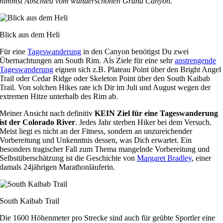
nimmst Abschied vom wunderschönen Grand Canyon.
Blick aus dem Heli
Für eine
Tageswanderung
in den Canyon benötigst Du zwei
Übernachtungen am South Rim. Als Ziele für eine sehr
anstrengende
Tageswanderung
eignen sich z.B. Plateau Point über den Bright Angel
Trail oder Cedar Ridge oder Skeleton Point über den South Kaibab
Trail. Von solchen Hikes rate ich Dir im Juli und August wegen der
extremen Hitze unterhalb des Rim ab.
Meiner Ansicht nach definitiv
KEIN Ziel für eine Tageswanderung
ist der Colorado River
. Jedes Jahr sterben Hiker bei dem Versuch.
Meist liegt es nicht an der Fitness, sondern an unzureichender
Vorbereitung und Unkenntnis dessen, was Dich erwartet. Ein
besonders tragischer Fall zum Thema mangelnde Vorbereitung und
Selbstüberschätzung ist die Geschichte von
Margaret Bradley
, einer
damals 24jährigen Marathonläuferin.
South Kaibab Trail
Die 1600 Höhenmeter pro Strecke sind auch für geübte Sportler eine