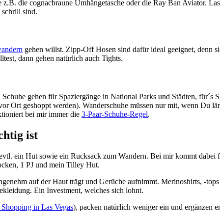
 wie z.B. die cognacbraune Umhängetasche oder die Ray Ban Aviator. 
chrill sind.
andern
gehen willst. Zipp-Off Hosen sind dafür ideal geeignet, denn si
test, dann gehen natürlich auch Tights.
n Schuhe gehen für Spaziergänge in National Parks und Städten, für´s
: vor Ort geshoppt werden). Wanderschuhe müssen nur mit, wenn Du läng
ioniert bei mir immer die
3-Paar-Schuhe-Regel
.
htig ist
 evtl. ein Hut sowie ein Rucksack zum Wandern. Bei mir kommt dabei 
cken, 1 PJ und mein Tilley Hut.
r angenehm auf der Haut trägt und Gerüche aufnimmt. Merinoshirts, -
ekleidung. Ein Investment, welches sich lohnt.
t Shopping in Las Vegas
), packen natürlich weniger ein und ergänzen e