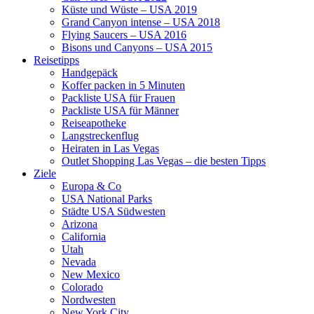
Küste und Wüste – USA 2019
Grand Canyon intense – USA 2018
Flying Saucers – USA 2016
Bisons und Canyons – USA 2015
Reisetipps
Handgepäck
Koffer packen in 5 Minuten
Packliste USA für Frauen
Packliste USA für Männer
Reiseapotheke
Langstreckenflug
Heiraten in Las Vegas
Outlet Shopping Las Vegas – die besten Tipps
Ziele
Europa & Co
USA National Parks
Städte USA Südwesten
Arizona
California
Utah
Nevada
New Mexico
Colorado
Nordwesten
New York City