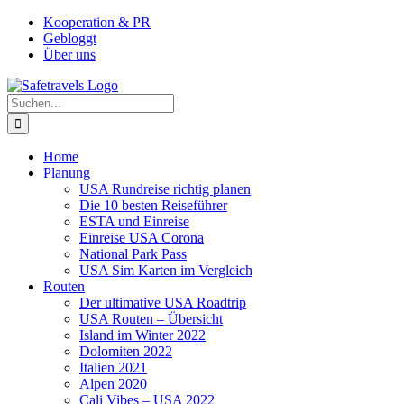
Zum
Facebook
Instagram
YouTube
Pinterest
Kooperation & PR
Inhalt
Gebloggt
springen
Über uns
Suche
nach:
Home
Planung
USA Rundreise richtig planen
Die 10 besten Reiseführer
ESTA und Einreise
Einreise USA Corona
National Park Pass
USA Sim Karten im Vergleich
Routen
Der ultimative USA Roadtrip
USA Routen – Übersicht
Island im Winter 2022
Dolomiten 2022
Italien 2021
Alpen 2020
Cali Vibes – USA 2022