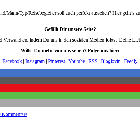
nd/Mann/Typ/Reisebegleiter soll auch perfekt aussehen? Hier geht´s zu
Gefällt Dir unsere Seite?
Verwandten, indem Du uns in den sozialen Medien folgst, Deine Liebl
Willst Du mehr von uns sehen? Folge uns hier:
Facebook
|
Instagram
|
Pinterest
|
Youtube
|
RSS
|
Bloglovin
|
Feedly
9 Kommentare