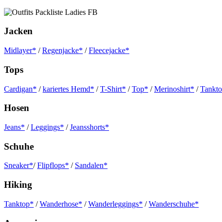
Jacken
Midlayer*
/
Regenjacke*
/
Fleecejacke*
Tops
Cardigan*
/
kariertes Hemd*
/
T-Shirt*
/
Top*
/
Merinoshirt*
/
Tankt
Hosen
Jeans*
/
Leggings*
/
Jeansshorts*
Schuhe
Sneaker*
/
Flipflops*
/
Sandalen*
Hiking
Tanktop*
/
Wanderhose*
/
Wanderleggings*
/
Wanderschuhe*