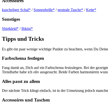
Accessoires
kuscheliger Schal*
/
Sonnenbrille*
/
neutrale Tasche*
/
Kette*
Sonstiges
Shirtkleid*
/
Bikini*
Tipps und Tricks
Es gibt ein paar wenige wichtige Punkte zu beachten, wenn Du Deine
Farbschema festlegen
Fang damit an, Dich auf ein Farbschema festzulegen. Bei der gezeigten
Trendfarbe habe ich oliv ausgesucht. Beide Farben harmonieren wun
Alles passt zu allem
Der nächste Trick klingt einfach, ist in der Umsetzung jedoch manchm
Accessoires und Taschen