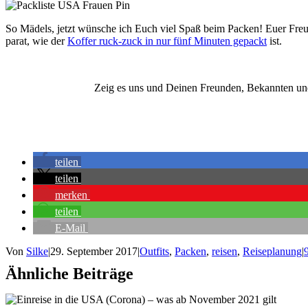
So Mädels, jetzt wünsche ich Euch viel Spaß beim Packen! Euer Freu
parat, wie der
Koffer ruck-zuck in nur fünf Minuten gepackt
ist.
Zeig es uns und Deinen Freunden, Bekannten und 
teilen
teilen
merken
teilen
E-Mail
Von
Silke
|
29. September 2017
|
Outfits
,
Packen
,
reisen
,
Reiseplanung
|
Ähnliche Beiträge