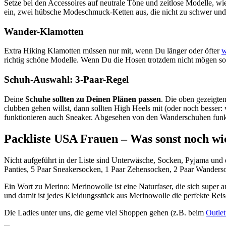
Setze bei den Accessoires auf neutrale Töne und zeitlose Modelle,
ein, zwei hübsche Modeschmuck-Ketten aus, die nicht zu schwer und s
Wander-Klamotten
Extra Hiking Klamotten müssen nur mit, wenn Du länger oder öfter
w
richtig schöne Modelle. Wenn Du die Hosen trotzdem nicht mögen soll
Schuh-Auswahl: 3-Paar-Regel
Deine
Schuhe sollten zu Deinen Plänen passen
. Die oben gezeigte
clubben gehen willst, dann sollten High Heels mit (oder noch besser
funktionieren auch Sneaker. Abgesehen von den Wanderschuhen funkt
Packliste USA Frauen – Was sonst noch wic
Nicht aufgeführt in der Liste sind Unterwäsche, Socken, Pyjama und
Panties, 5 Paar Sneakersocken, 1 Paar Zehensocken, 2 Paar Wanderso
Ein Wort zu Merino: Merinowolle ist eine Naturfaser, die sich supe
und damit ist jedes Kleidungsstück aus Merinowolle die perfekte Reis
Die Ladies unter uns, die gerne viel Shoppen gehen (z.B. beim
Outle