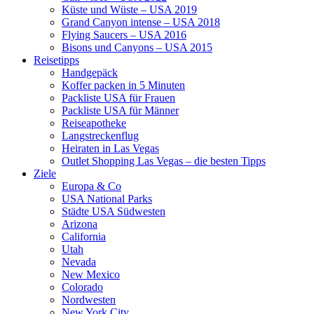
Küste und Wüste – USA 2019
Grand Canyon intense – USA 2018
Flying Saucers – USA 2016
Bisons und Canyons – USA 2015
Reisetipps
Handgepäck
Koffer packen in 5 Minuten
Packliste USA für Frauen
Packliste USA für Männer
Reiseapotheke
Langstreckenflug
Heiraten in Las Vegas
Outlet Shopping Las Vegas – die besten Tipps
Ziele
Europa & Co
USA National Parks
Städte USA Südwesten
Arizona
California
Utah
Nevada
New Mexico
Colorado
Nordwesten
New York City