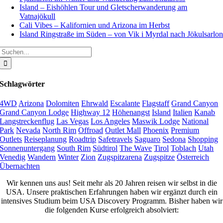
Island – Eishöhlen Tour und Gletscherwanderung am
Vatnajökull
Cali Vibes – Kalifornien und Arizona im Herbst
Island Ringstraße im Süden – von Vik i Myrdal nach Jökulsarlo
Suche
nach:
Schlagwörter
4WD
Arizona
Dolomiten
Ehrwald
Escalante
Flagstaff
Grand Canyon
Grand Canyon Lodge
Highway 12
Höhenangst
Island
Italien
Kanab
Langstreckenflug
Las Vegas
Los Angeles
Maswik Lodge
National
Park
Nevada
North Rim
Offroad
Outlet Mall
Phoenix
Premium
Outlets
Reiseplanung
Roadtrip
Safetravels
Saguaro
Sedona
Shopping
Sonnenuntergang
South Rim
Südtirol
The Wave
Tirol
Toblach
Utah
Venedig
Wandern
Winter
Zion
Zugspitzarena
Zugspitze
Österreich
Übernachten
Wir kennen uns aus! Seit mehr als 20 Jahren reisen wir selbst in die
USA. Unsere praktischen Erfahrungen haben wir ergänzt durch ein
intensives Studium beim USA Discovery Programm. Bisher haben wir
die folgenden Kurse erfolgreich absolviert: