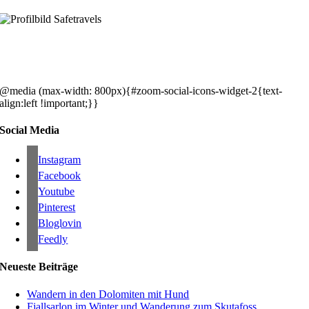
Hey, wir sind Silke & Markus. Die USA waren, sind und bleiben unse
gemeinsames Traumziel und deshalb zieht es uns seit rund 20 Jahren
immer wieder hin. Komm doch einfach mit!
@media (max-width: 800px){#zoom-social-icons-widget-2{text-
align:left !important;}}
Social Media
Instagram
Facebook
Youtube
Pinterest
Bloglovin
Feedly
Neueste Beiträge
Wandern in den Dolomiten mit Hund
Fjallsarlon im Winter und Wanderung zum Skutafoss