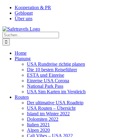
Zum
Facebook
Instagram
YouTube
Pinterest
Kooperation & PR
Inhalt
Gebloggt
springen
Über uns
Suche
nach:
Home
Planung
USA Rundreise richtig planen
Die 10 besten Reiseführer
ESTA und Einreise
Einreise USA Corona
National Park Pass
USA Sim Karten im Vergleich
Routen
Der ultimative USA Roadtrip
USA Routen – Übersicht
Island im Winter 2022
Dolomiten 2022
Italien 2021
Alpen 2020
Cali Vibes – USA 2022