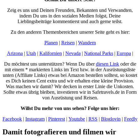
Zeig es uns und Deinen Freunden, Bekannten und Verwandten,
indem Du uns in den sozialen Medien folgst, Deine
Lieblingsbeiträge kommentierst und auch gerne teilst.
Zu den anderen Themenbereichen unserer Seite geht es hier:
Planen
|
Reisen
|
Wandern
Arizona
|
Utah
|
Kalifornien
|
Nevada
|
National Parks
|
Europa
|
Du möchtest uns unterstützen? Wenn Du über
diesen Link
oder die
mit einem * markierten Links im Text bzw. in der Ausrüstungsliste
unten (Affiliate Links) etwas bei Amazon bestellen solltest, so kostet
es Dich keinen Cent extra und wir erhalten eine kleine Provision.
Was machen wir damit? Wir decken in erster Linie die Unkosten.
Sollte etwas übrig bleiben, investieren wir in Safetravels.de in Form
von Ausrüstung und Reisen.
Willst Du mehr von uns sehen? Folge uns hier:
Facebook
|
Instagram
|
Pinterest
|
Youtube
|
RSS
|
Bloglovin
|
Feedly
Damit fotografieren und filmen wir