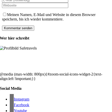
Meinen Namen, E-Mail und Website in diesem Browser
speichern, bis ich wieder kommentiere.
Wer hier schreibt
Hey, wir sind Silke & Markus. Die USA waren, sind und bleiben unse
gemeinsames Traumziel und deshalb zieht es uns seit rund 20 Jahren
immer wieder hin. Komm doch einfach mit!
@media (max-width: 800px){#zoom-social-icons-widget-2{text-
align:left !important;}}
Social Media
Instagram
Facebook
Youtube