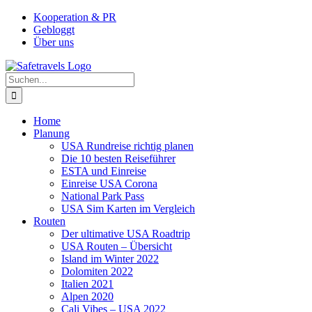
Zum
Facebook
Instagram
YouTube
Pinterest
Kooperation & PR
Inhalt
Gebloggt
springen
Über uns
Suche
nach:
Home
Planung
USA Rundreise richtig planen
Die 10 besten Reiseführer
ESTA und Einreise
Einreise USA Corona
National Park Pass
USA Sim Karten im Vergleich
Routen
Der ultimative USA Roadtrip
USA Routen – Übersicht
Island im Winter 2022
Dolomiten 2022
Italien 2021
Alpen 2020
Cali Vibes – USA 2022