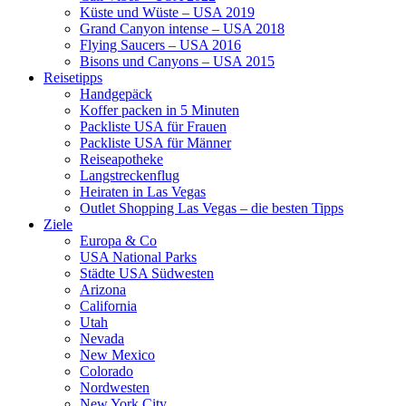
Küste und Wüste – USA 2019
Grand Canyon intense – USA 2018
Flying Saucers – USA 2016
Bisons und Canyons – USA 2015
Reisetipps
Handgepäck
Koffer packen in 5 Minuten
Packliste USA für Frauen
Packliste USA für Männer
Reiseapotheke
Langstreckenflug
Heiraten in Las Vegas
Outlet Shopping Las Vegas – die besten Tipps
Ziele
Europa & Co
USA National Parks
Städte USA Südwesten
Arizona
California
Utah
Nevada
New Mexico
Colorado
Nordwesten
New York City