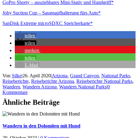
GoPro Shorty – ausziehbares Mini-Stativ und Handgriff*
Joby Suction Cup – Saugnapfhalterung fürs Auto*
SanDisk Extreme microSDXC Speicherkarte*
teilen
teilen
merken
teilen
E-Mail
Von
Silke
|
26. April 2020
|
Arizona
,
Grand Canyon
,
National Parks
,
Reiseberichte
,
Reiseberichte Arizona
,
Reiseberichte National Parks
,
Wandern
,
Wandern Arizona
,
Wandern National Parks
|
0
Kommentare
Ähnliche Beiträge
Wandern in den Dolomiten mit Hund
29. Oktober 2023
|
0 Kommentare