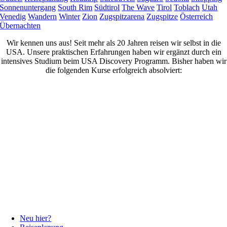
Sonnenuntergang
South Rim
Südtirol
The Wave
Tirol
Toblach
Utah
Venedig
Wandern
Winter
Zion
Zugspitzarena
Zugspitze
Österreich
Übernachten
Wir kennen uns aus! Seit mehr als 20 Jahren reisen wir selbst in die
USA. Unsere praktischen Erfahrungen haben wir ergänzt durch ein
intensives Studium beim USA Discovery Programm. Bisher haben wir
die folgenden Kurse erfolgreich absolviert:
Neu hier?