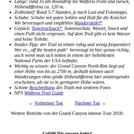
Länge: rund 16 km Roundtrip bis Widforss Point und zurück,
Höhendifferenz ca. 120 m.
Zeitbedarf: Rund 5-7 Stunden, je nach Lust und Fotostopps.
Schuhe: Schuhe mit guten Sohlen und Halt für die Knöchel.
Wir bevorzugen und empfehlen
Wanderstiefel*
.
Gepäck:
Tagesrucksack*
, Sonnenschutz, Wasser, Snack und
einen Pulli nicht vergessen. Auf dem Trail gibt es kein Wasser
und keine Toilette.
Insider-Tipp: der Trail ist relativ ruhig und wenig frequentiert.
Wer es „off the beaten path“ bevorzugt ist hier genau richtig,
auch wenn man sich mitten in einem der beliebtesten
National Parks der USA befindet.
Wichtig zu wissen: der Grand Canyon North Rim liegt auf
einer Höhe von bis zu 2700 m, deshalb können auch
Wanderungen ohne große Höhendifferenz hier anstrengender
erscheinen, als sie es in geringerer Höhe wären.
Schöne
Beschreibung
des Trails mit weiteren Fotos
NPS
Widforss Trail Guide
←
Vorheriger Tag
Nächster Tag
→
Weitere Berichte von der Grand Canyon intense Tour 2018:
Gefällt Dir unsere Seite?