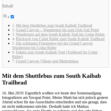
Inhalt
Mit dem Shuttlebus zum South Kaibab Trailhead
Grand Canyon – Wanderung bis zum Ooh Aah Point
Wanderung auf dem South Kaibab Trail bis Cedar Ridge
Rückweg von Cedar Ridge zum South Kaibab Trailhead
Die schönsten Fotomotive bei der Grand Canyon
Wanderung bis Cedar Ridge
Fakten zum South Kaibab Trail (Trailhead bis Cedar
Ridge)
Grand Canyon Village und Marketplaza
Mit dem Shuttlebus zum South Kaibab
Trailhead
16. Mai 2019
: Eigentlich wollten wir heute den Sonnenaufgang
fotografieren am Yavapai Point. Meine Mutti hat sich jedoch gestern
Abend schon für das Ausschlafen entschieden und uns gesagt, dass
sie nicht mitkommen möchte. Deshalb hatte ich Markus
vorgeschlagen, das erste Shuttle zu nehmen und den sehr frühen