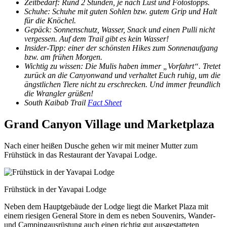
Zeitbedarf: Rund 2 Stunden, je nach Lust und Fotostopps.
Schuhe: Schuhe mit guten Sohlen bzw. gutem Grip und Halt
für die Knöchel.
Gepäck: Sonnenschutz, Wasser, Snack und einen Pulli nicht
vergessen. Auf dem Trail gibt es kein Wasser!
Insider-Tipp: einer der schönsten Hikes zum Sonnenaufgang
bzw. am frühen Morgen.
Wichtig zu wissen: Die Mulis haben immer „Vorfahrt“. Tretet
zurück an die Canyonwand und verhaltet Euch ruhig, um die
ängstlichen Tiere nicht zu erschrecken. Und immer freundlich
die Wrangler grüßen!
South Kaibab Trail
Fact Sheet
Grand Canyon Village und Marketplaza
Nach einer heißen Dusche gehen wir mit meiner Mutter zum
Frühstück in das Restaurant der Yavapai Lodge.
Frühstück in der Yavapai Lodge
Neben dem Hauptgebäude der Lodge liegt die Market Plaza mit
einem riesigen General Store in dem es neben Souvenirs, Wander-
und Campingausrüstung auch einen richtig gut ausgestatteten