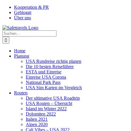
Zum
Facebook
Instagram
YouTube
Pinterest
Kooperation & PR
Inhalt
Gebloggt
springen
Über uns
Suche
nach:
Home
Planung
USA Rundreise richtig planen
Die 10 besten Reiseführer
ESTA und Einreise
Einreise USA Corona
National Park Pass
USA Sim Karten im Vergleich
Routen
Der ultimative USA Roadtrip
USA Routen – Übersicht
Island im Winter 2022
Dolomiten 2022
Italien 2021
Alpen 2020
Cali Vibes – USA 2022