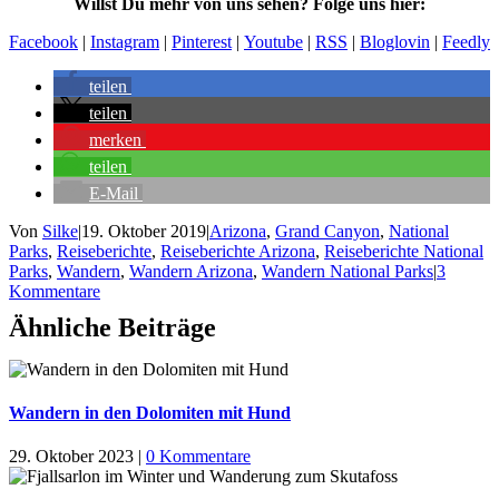
Willst Du mehr von uns sehen? Folge uns hier:
Facebook
|
Instagram
|
Pinterest
|
Youtube
|
RSS
|
Bloglovin
|
Feedly
teilen
teilen
merken
teilen
E-Mail
Von
Silke
|
19. Oktober 2019
|
Arizona
,
Grand Canyon
,
National
Parks
,
Reiseberichte
,
Reiseberichte Arizona
,
Reiseberichte National
Parks
,
Wandern
,
Wandern Arizona
,
Wandern National Parks
|
3
Kommentare
Ähnliche Beiträge
Wandern in den Dolomiten mit Hund
29. Oktober 2023
|
0 Kommentare