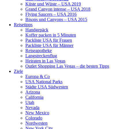
Küste und Wüste – USA 2019
Grand Canyon intense – USA 2018
Flying Saucers – USA 2016
Bisons und Canyons – USA 2015
Reisetipps
Handgepäck
Koffer packen in 5 Minuten
Packliste USA für Frauen
Packliste USA für Männer
Reiseapotheke
Langstreckenflug
Heiraten in Las Vegas
Outlet Shopping Las Vegas – die besten Tipps
Ziele
Europa & Co
USA National Parks
Städte USA Südwesten
Arizona
California
Utah
Nevada
New Mexico
Colorado
Nordwesten
New York City