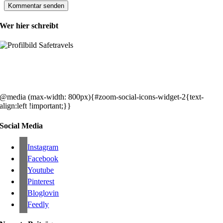
Wer hier schreibt
Hey, wir sind Silke & Markus. Die USA waren, sind und bleiben unse
gemeinsames Traumziel und deshalb zieht es uns seit rund 20 Jahren
immer wieder hin. Komm doch einfach mit!
@media (max-width: 800px){#zoom-social-icons-widget-2{text-
align:left !important;}}
Social Media
Instagram
Facebook
Youtube
Pinterest
Bloglovin
Feedly