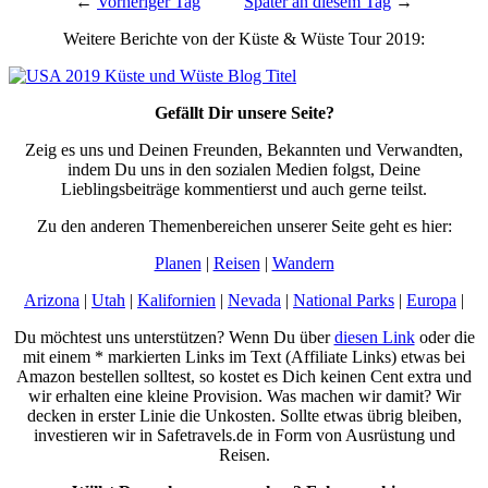
←
Vorheriger Tag
Später an diesem Tag
→
Weitere Berichte von der Küste & Wüste Tour 2019:
Gefällt Dir unsere Seite?
Zeig es uns und Deinen Freunden, Bekannten und Verwandten,
indem Du uns in den sozialen Medien folgst, Deine
Lieblingsbeiträge kommentierst und auch gerne teilst.
Zu den anderen Themenbereichen unserer Seite geht es hier:
Planen
|
Reisen
|
Wandern
Arizona
|
Utah
|
Kalifornien
|
Nevada
|
National Parks
|
Europa
|
Du möchtest uns unterstützen? Wenn Du über
diesen Link
oder die
mit einem * markierten Links im Text (Affiliate Links) etwas bei
Amazon bestellen solltest, so kostet es Dich keinen Cent extra und
wir erhalten eine kleine Provision. Was machen wir damit? Wir
decken in erster Linie die Unkosten. Sollte etwas übrig bleiben,
investieren wir in Safetravels.de in Form von Ausrüstung und
Reisen.