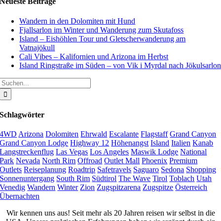
Neueste Beiträge
Wandern in den Dolomiten mit Hund
Fjallsarlon im Winter und Wanderung zum Skutafoss
Island – Eishöhlen Tour und Gletscherwanderung am
Vatnajökull
Cali Vibes – Kalifornien und Arizona im Herbst
Island Ringstraße im Süden – von Vik i Myrdal nach Jökulsarlo
Suche
nach:
Schlagwörter
4WD
Arizona
Dolomiten
Ehrwald
Escalante
Flagstaff
Grand Canyon
Grand Canyon Lodge
Highway 12
Höhenangst
Island
Italien
Kanab
Langstreckenflug
Las Vegas
Los Angeles
Maswik Lodge
National
Park
Nevada
North Rim
Offroad
Outlet Mall
Phoenix
Premium
Outlets
Reiseplanung
Roadtrip
Safetravels
Saguaro
Sedona
Shopping
Sonnenuntergang
South Rim
Südtirol
The Wave
Tirol
Toblach
Utah
Venedig
Wandern
Winter
Zion
Zugspitzarena
Zugspitze
Österreich
Übernachten
Wir kennen uns aus! Seit mehr als 20 Jahren reisen wir selbst in die