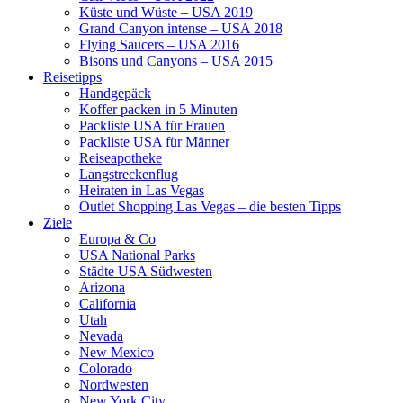
Küste und Wüste – USA 2019
Grand Canyon intense – USA 2018
Flying Saucers – USA 2016
Bisons und Canyons – USA 2015
Reisetipps
Handgepäck
Koffer packen in 5 Minuten
Packliste USA für Frauen
Packliste USA für Männer
Reiseapotheke
Langstreckenflug
Heiraten in Las Vegas
Outlet Shopping Las Vegas – die besten Tipps
Ziele
Europa & Co
USA National Parks
Städte USA Südwesten
Arizona
California
Utah
Nevada
New Mexico
Colorado
Nordwesten
New York City