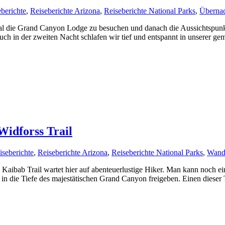
berichte
,
Reiseberichte Arizona
,
Reiseberichte National Parks
,
Überna
l die Grand Canyon Lodge zu besuchen und danach die Aussichtspunkt
ch in der zweiten Nacht schlafen wir tief und entspannt in unserer ge
idforss Trail
iseberichte
,
Reiseberichte Arizona
,
Reiseberichte National Parks
,
Wand
bab Trail wartet hier auf abenteuerlustige Hiker. Man kann noch eine
n die Tiefe des majestätischen Grand Canyon freigeben. Einen dieser Tr