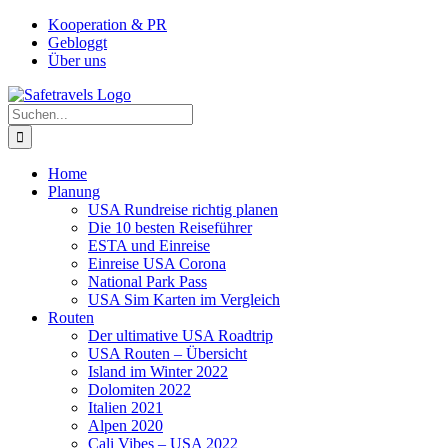
Zum
Facebook
Instagram
YouTube
Pinterest
Kooperation & PR
Inhalt
Gebloggt
springen
Über uns
Suche
nach:
Home
Planung
USA Rundreise richtig planen
Die 10 besten Reiseführer
ESTA und Einreise
Einreise USA Corona
National Park Pass
USA Sim Karten im Vergleich
Routen
Der ultimative USA Roadtrip
USA Routen – Übersicht
Island im Winter 2022
Dolomiten 2022
Italien 2021
Alpen 2020
Cali Vibes – USA 2022