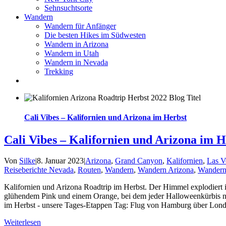
Sehnsuchtsorte
Wandern
Wandern für Anfänger
Die besten Hikes im Südwesten
Wandern in Arizona
Wandern in Utah
Wandern in Nevada
Trekking
Cali Vibes – Kalifornien und Arizona im Herbst
Cali Vibes – Kalifornien und Arizona im H
Von
Silke
|
8. Januar 2023
|
Arizona
,
Grand Canyon
,
Kalifornien
,
Las V
Reiseberichte Nevada
,
Routen
,
Wandern
,
Wandern Arizona
,
Wandern 
Kalifornien und Arizona Roadtrip im Herbst. Der Himmel explodiert 
glühendem Pink und einem Orange, bei dem jeder Halloweenkürbis ne
im Herbst - unsere Tages-Etappen Tag: Flug von Hamburg über Londo
Weiterlesen