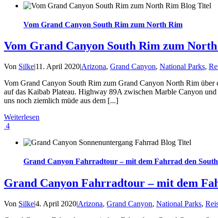
Vom Grand Canyon South Rim zum North Rim
Vom Grand Canyon South Rim zum North
Von
Silke
|
11. April 2020
|
Arizona
,
Grand Canyon
,
National Parks
,
Re
Vom Grand Canyon South Rim zum Grand Canyon North Rim über die
auf das Kaibab Plateau. Highway 89A zwischen Marble Canyon und 
uns noch ziemlich müde aus dem [...]
Weiterlesen
4
Grand Canyon Fahrradtour – mit dem Fahrrad den South
Grand Canyon Fahrradtour – mit dem Fah
Von
Silke
|
4. April 2020
|
Arizona
,
Grand Canyon
,
National Parks
,
Rei