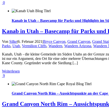
0
Kanab in Utah – Basecamp für Parks und Highlights im Sü
Kanab in Utah – Basecamp für Parks und H
Von
Silke
|
6. Februar 2021
|
Bryce Canyon
,
Grand Canyon
,
Grand Stai
Parks
,
Utah
,
Vermilion Cliffs
,
Wandern
,
Wandern Arizona
,
Wandern N
Kanab, Utah - die kleine Gemeinde im Süden Utahs an der Grenze zu 
ist nur ein Argument, den Ort für eine oder mehrere Übernachtung
Kane County. Gegründet wurde die Siedlung [...]
Weiterlesen
9
Grand Canyon North Rim – Aussichtspunkte an der Cape
Grand Canyon North Rim – Aussichtspunk