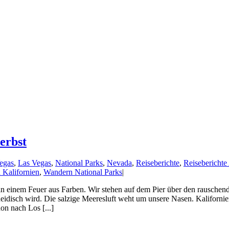
erbst
egas
,
Las Vegas
,
National Parks
,
Nevada
,
Reiseberichte
,
Reiseberichte
Kalifornien
,
Wandern National Parks
|
in einem Feuer aus Farben. Wir stehen auf dem Pier über den rauschen
idisch wird. Die salzige Meeresluft weht um unsere Nasen. Kaliforni
n nach Los [...]