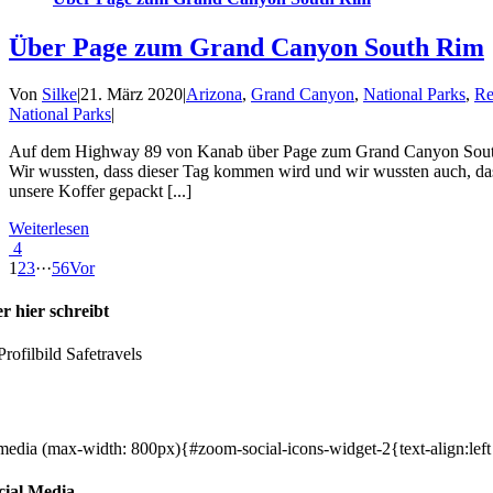
Über Page zum Grand Canyon South Rim
Von
Silke
|
21. März 2020
|
Arizona
,
Grand Canyon
,
National Parks
,
Re
National Parks
|
Auf dem Highway 89 von Kanab über Page zum Grand Canyon South 
Wir wussten, dass dieser Tag kommen wird und wir wussten auch, da
unsere Koffer gepackt [...]
Weiterlesen
4
1
2
3
···
5
6
Vor
r hier schreibt
y, wir sind Silke & Markus. Die USA waren, sind und bleiben unser ge
mm doch einfach mit!
edia (max-width: 800px){#zoom-social-icons-widget-2{text-align:left
cial Media