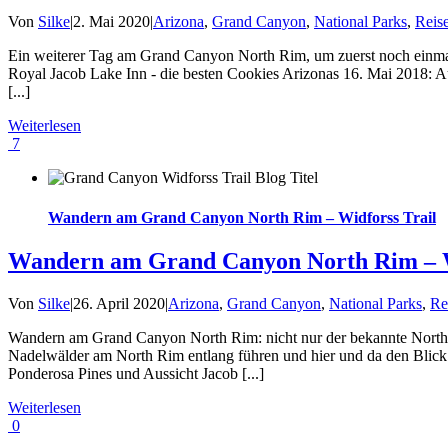
Von
Silke
|
2. Mai 2020
|
Arizona
,
Grand Canyon
,
National Parks
,
Reise
Ein weiterer Tag am Grand Canyon North Rim, um zuerst noch einma
Royal Jacob Lake Inn - die besten Cookies Arizonas 16. Mai 2018: Au
[...]
Weiterlesen
7
Wandern am Grand Canyon North Rim – Widforss Trail
Wandern am Grand Canyon North Rim – W
Von
Silke
|
26. April 2020
|
Arizona
,
Grand Canyon
,
National Parks
,
Re
Wandern am Grand Canyon North Rim: nicht nur der bekannte North Kai
Nadelwälder am North Rim entlang führen und hier und da den Blick i
Ponderosa Pines und Aussicht Jacob [...]
Weiterlesen
0