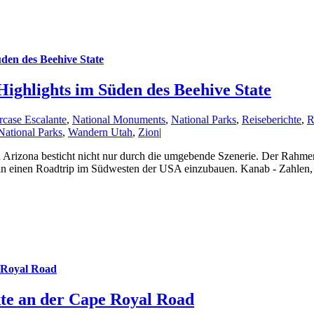
den des Beehive State
ighlights im Süden des Beehive State
rcase Escalante
,
National Monuments
,
National Parks
,
Reiseberichte
,
R
ational Parks
,
Wandern Utah
,
Zion
|
Arizona besticht nicht nur durch die umgebende Szenerie. Der Rahmen 
en in einen Roadtrip im Südwesten der USA einzubauen. Kanab - Zahl
 Royal Road
te an der Cape Royal Road