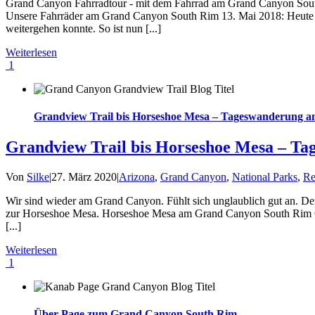
Grand Canyon Fahrradtour - mit dem Fahrrad am Grand Canyon South
Unsere Fahrräder am Grand Canyon South Rim 13. Mai 2018: Heute M
weitergehen konnte. So ist nun [...]
Weiterlesen
1
Grandview Trail bis Horseshoe Mesa – Tageswanderung 
Grandview Trail bis Horseshoe Mesa – T
Von
Silke
|
27. März 2020
|
Arizona
,
Grand Canyon
,
National Parks
,
Re
Wir sind wieder am Grand Canyon. Fühlt sich unglaublich gut an. Den 
zur Horseshoe Mesa. Horseshoe Mesa am Grand Canyon South Rim Gra
[...]
Weiterlesen
1
Über Page zum Grand Canyon South Rim