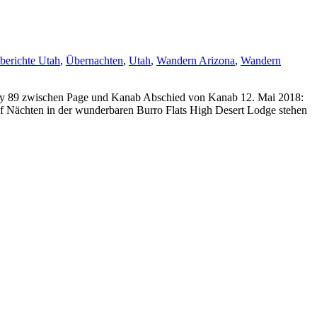
berichte Utah
,
Übernachten
,
Utah
,
Wandern Arizona
,
Wandern
y 89 zwischen Page und Kanab Abschied von Kanab 12. Mai 2018:
nf Nächten in der wunderbaren Burro Flats High Desert Lodge stehen
er wieder hin.