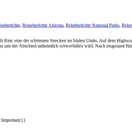
iseberichte
,
Reiseberichte Arizona
,
Reiseberichte National Parks
,
Reise
Rim: eine der schönsten Strecken im Süden Utahs. Auf dem Highwa
ss uns der Abschied unheimlich schwerfallen wird. Nach insgesamt fü
meinsames Traumziel und deshalb zieht es uns seit rund 20 Jahren imm
 !important;}}