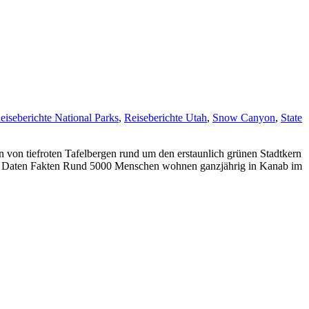
eiseberichte National Parks
,
Reiseberichte Utah
,
Snow Canyon
,
State
von tiefroten Tafelbergen rund um den erstaunlich grünen Stadtkern
en, Daten Fakten Rund 5000 Menschen wohnen ganzjährig in Kanab im