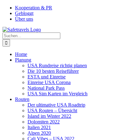
Zum
Facebook
Instagram
YouTube
Pinterest
Kooperation & PR
Inhalt
Gebloggt
springen
Über uns
Suche
nach:
Home
Planung
USA Rundreise richtig planen
Die 10 besten Reiseführer
ESTA und Einreise
Einreise USA Corona
National Park Pass
USA Sim Karten im Vergleich
Routen
Der ultimative USA Roadtrip
USA Routen – Übersicht
Island im Winter 2022
Dolomiten 2022
Italien 2021
Alpen 2020
Cali Vibes – USA 2022