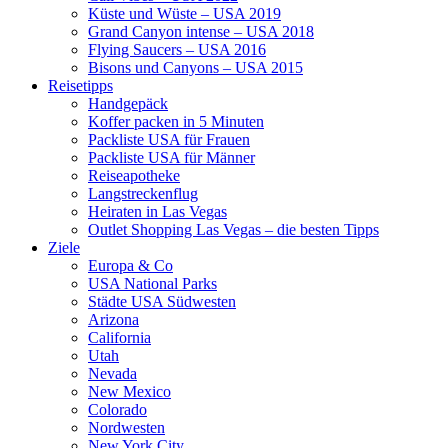
Küste und Wüste – USA 2019
Grand Canyon intense – USA 2018
Flying Saucers – USA 2016
Bisons und Canyons – USA 2015
Reisetipps
Handgepäck
Koffer packen in 5 Minuten
Packliste USA für Frauen
Packliste USA für Männer
Reiseapotheke
Langstreckenflug
Heiraten in Las Vegas
Outlet Shopping Las Vegas – die besten Tipps
Ziele
Europa & Co
USA National Parks
Städte USA Südwesten
Arizona
California
Utah
Nevada
New Mexico
Colorado
Nordwesten
New York City