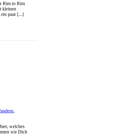
er Rim to Rim
t kleinen
in paar [...]
andern
,
biet, welches
ehmen wir Dich