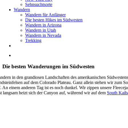
Sehnsuchtsorte
Wandern
Wandern für Anfänger
Die besten Hikes im Südwesten
Wandern in Arizona
Wandern in Utah
Wandern in Nevada
Trekking
Zeige
grösseres
Bild
Die besten Wanderungen im Südwesten
ndern in den grandiosen Landschaften des amerikanischen Südwestens. 
ndsteinfelsen auf dem Colorado Plateau. Ganz allein stehen wir zum 
f. An einem anderen Tag ist es noch dunkel. Wir zippen unsere Fleecej
st langsam heizt sich der Canyon auf, während wir auf dem
South Kaiba