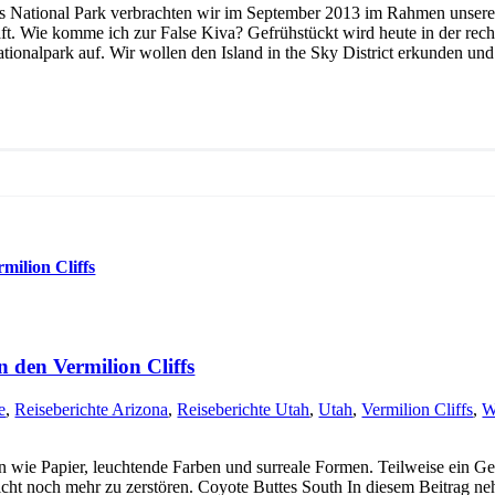
ands National Park verbrachten wir im September 2013 im Rahmen unser
t. Wie komme ich zur False Kiva? Gefrühstückt wird heute in der rech
nalpark auf. Wir wollen den Island in the Sky District erkunden und e
milion Cliffs
 den Vermilion Cliffs
e
,
Reiseberichte Arizona
,
Reiseberichte Utah
,
Utah
,
Vermilion Cliffs
,
W
 wie Papier, leuchtende Farben und surreale Formen. Teilweise ein Ge
nicht noch mehr zu zerstören. Coyote Buttes South In diesem Beitrag n