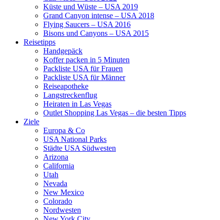
Küste und Wüste – USA 2019
Grand Canyon intense – USA 2018
Flying Saucers – USA 2016
Bisons und Canyons – USA 2015
Reisetipps
Handgepäck
Koffer packen in 5 Minuten
Packliste USA für Frauen
Packliste USA für Männer
Reiseapotheke
Langstreckenflug
Heiraten in Las Vegas
Outlet Shopping Las Vegas – die besten Tipps
Ziele
Europa & Co
USA National Parks
Städte USA Südwesten
Arizona
California
Utah
Nevada
New Mexico
Colorado
Nordwesten
New York City