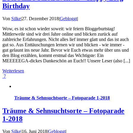
Birthday
Von
Silke
|
27. Dezember 2018
|
Gebloggt
|
Wow, es ist schon wieder soweit: wir feiern Bloggeburtstag!
Mittlerweile sind wir drei Jahre online und blicken zurück auf
zahlreiche Erfahrungen. Nicht alles lief immer glatt und das ist auch
gut so. Aus Enttäuschungen lernen wir und blicken - wie immer -
gut gelaunt ins neue Jahr. Bevor wir Euch etwas mehr über uns und
den Blog erzählen, kommt erstmal das Wichtigste: Ein
MEEEEEGA-dickes Dankeschön an Euch!! Unsere Leser (also [...]
Weiterlesen
7
Träume & Sehnsuchtsorte – Fotoparade 1-2018
Träume & Sehnsuchtsorte – Fotoparade
1-2018
Von
Silke
|
16. Juni 2018
|
Gebloggt
|