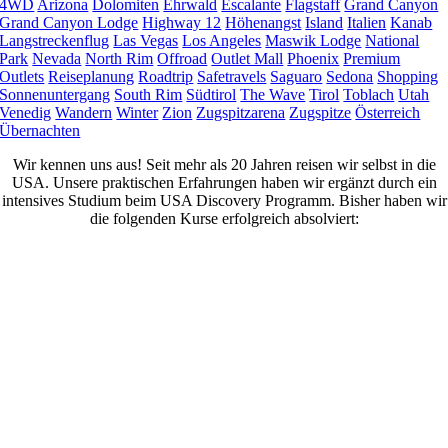
4WD
Arizona
Dolomiten
Ehrwald
Escalante
Flagstaff
Grand Canyon
Grand Canyon Lodge
Highway 12
Höhenangst
Island
Italien
Kanab
Langstreckenflug
Las Vegas
Los Angeles
Maswik Lodge
National
Park
Nevada
North Rim
Offroad
Outlet Mall
Phoenix
Premium
Outlets
Reiseplanung
Roadtrip
Safetravels
Saguaro
Sedona
Shopping
Sonnenuntergang
South Rim
Südtirol
The Wave
Tirol
Toblach
Utah
Venedig
Wandern
Winter
Zion
Zugspitzarena
Zugspitze
Österreich
Übernachten
Wir kennen uns aus! Seit mehr als 20 Jahren reisen wir selbst in die
USA. Unsere praktischen Erfahrungen haben wir ergänzt durch ein
intensives Studium beim USA Discovery Programm. Bisher haben wir
die folgenden Kurse erfolgreich absolviert: