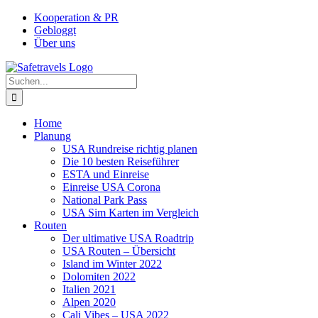
Zum
Facebook
Instagram
YouTube
Pinterest
Kooperation & PR
Inhalt
Gebloggt
springen
Über uns
Suche
nach:
Home
Planung
USA Rundreise richtig planen
Die 10 besten Reiseführer
ESTA und Einreise
Einreise USA Corona
National Park Pass
USA Sim Karten im Vergleich
Routen
Der ultimative USA Roadtrip
USA Routen – Übersicht
Island im Winter 2022
Dolomiten 2022
Italien 2021
Alpen 2020
Cali Vibes – USA 2022