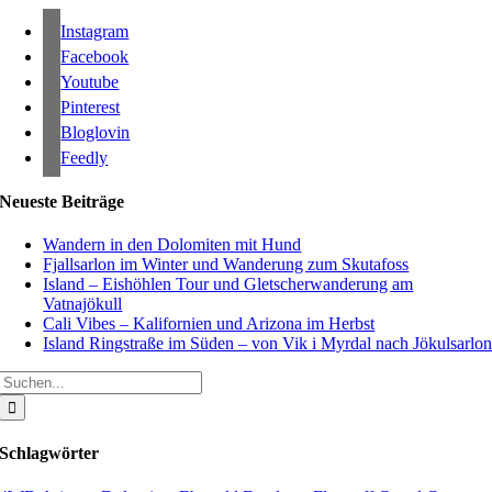
Instagram
Facebook
Youtube
Pinterest
Bloglovin
Feedly
Neueste Beiträge
Wandern in den Dolomiten mit Hund
Fjallsarlon im Winter und Wanderung zum Skutafoss
Island – Eishöhlen Tour und Gletscherwanderung am
Vatnajökull
Cali Vibes – Kalifornien und Arizona im Herbst
Island Ringstraße im Süden – von Vik i Myrdal nach Jökulsarlo
Suche
nach:
Schlagwörter