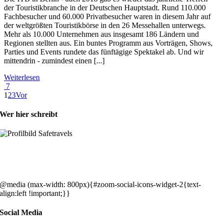
der Touristikbranche in der Deutschen Hauptstadt. Rund 110.000
Fachbesucher und 60.000 Privatbesucher waren in diesem Jahr auf
der weltgrößten Touristikbörse in den 26 Messehallen unterwegs.
Mehr als 10.000 Unternehmen aus insgesamt 186 Ländern und
Regionen stellten aus. Ein buntes Programm aus Vorträgen, Shows,
Parties und Events rundete das fünftägige Spektakel ab. Und wir
mittendrin - zumindest einen [...]
Weiterlesen
7
1
2
3
Vor
Wer hier schreibt
Hey, wir sind Silke & Markus. Die USA waren, sind und bleiben unse
gemeinsames Traumziel und deshalb zieht es uns seit rund 20 Jahren
immer wieder hin. Komm doch einfach mit!
@media (max-width: 800px){#zoom-social-icons-widget-2{text-
align:left !important;}}
Social Media