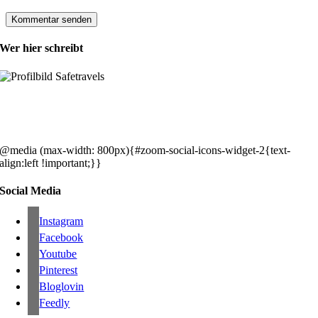
Wer hier schreibt
Hey, wir sind Silke & Markus. Die USA waren, sind und bleiben unse
gemeinsames Traumziel und deshalb zieht es uns seit rund 20 Jahren
immer wieder hin. Komm doch einfach mit!
@media (max-width: 800px){#zoom-social-icons-widget-2{text-
align:left !important;}}
Social Media
Instagram
Facebook
Youtube
Pinterest
Bloglovin
Feedly