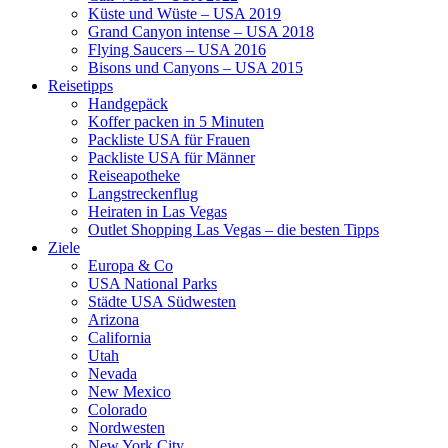
Küste und Wüste – USA 2019
Grand Canyon intense – USA 2018
Flying Saucers – USA 2016
Bisons und Canyons – USA 2015
Reisetipps
Handgepäck
Koffer packen in 5 Minuten
Packliste USA für Frauen
Packliste USA für Männer
Reiseapotheke
Langstreckenflug
Heiraten in Las Vegas
Outlet Shopping Las Vegas – die besten Tipps
Ziele
Europa & Co
USA National Parks
Städte USA Südwesten
Arizona
California
Utah
Nevada
New Mexico
Colorado
Nordwesten
New York City