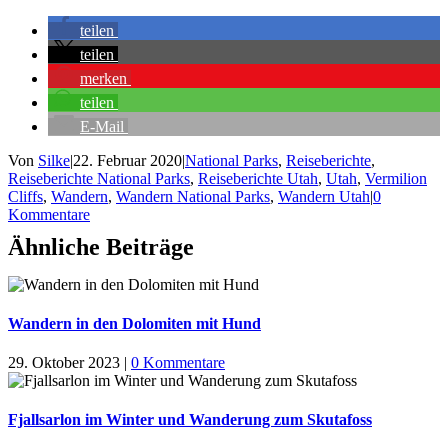
teilen
teilen
merken
teilen
E-Mail
Von
Silke
|
22. Februar 2020
|
National Parks
,
Reiseberichte
,
Reiseberichte National Parks
,
Reiseberichte Utah
,
Utah
,
Vermilion
Cliffs
,
Wandern
,
Wandern National Parks
,
Wandern Utah
|
0
Kommentare
Ähnliche Beiträge
Wandern in den Dolomiten mit Hund
29. Oktober 2023
|
0 Kommentare
Fjallsarlon im Winter und Wanderung zum Skutafoss