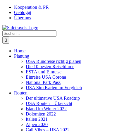
Zum
Facebook
Instagram
YouTube
Pinterest
Kooperation & PR
Inhalt
Gebloggt
springen
Über uns
Suche
nach:
Home
Planung
USA Rundreise richtig planen
Die 10 besten Reiseführer
ESTA und Einreise
Einreise USA Corona
National Park Pass
USA Sim Karten im Vergleich
Routen
Der ultimative USA Roadtrip
USA Routen – Übersicht
Island im Winter 2022
Dolomiten 2022
Italien 2021
Alpen 2020
Cali Vibes – USA 2022