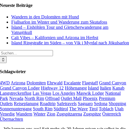
Neueste Beiträge
Wandern in den Dolomiten mit Hund
Fjallsarlon im Winter und Wanderung zum Skutafoss
Island – Eishöhlen Tour und Gletscherwanderung am
Vatnajökull
Cali Vibes – Kalifornien und Arizona im Herbst
Island Ringstraße im Süden – von Vik i Myrdal nach Jökulsarlo
Suche
nach:
Schlagwörter
4WD
Arizona
Dolomiten
Ehrwald
Escalante
Flagstaff
Grand Canyon
Grand Canyon Lodge
Highway 12
Höhenangst
Island
Italien
Kanab
Langstreckenflug
Las Vegas
Los Angeles
Maswik Lodge
National
Park
Nevada
North Rim
Offroad
Outlet Mall
Phoenix
Premium
Outlets
Reiseplanung
Roadtrip
Safetravels
Saguaro
Sedona
Shopping
Sonnenuntergang
South Rim
Südtirol
The Wave
Tirol
Toblach
Utah
Venedig
Wandern
Winter
Zion
Zugspitzarena
Zugspitze
Österreich
Übernachten
Wir kennen uns aus! Seit mehr als 20 Jahren reisen wir selbst in die