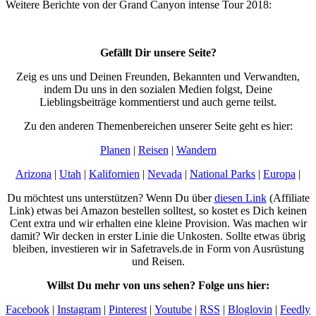
Weitere Berichte von der Grand Canyon intense Tour 2018:
Gefällt Dir unsere Seite?
Zeig es uns und Deinen Freunden, Bekannten und Verwandten,
indem Du uns in den sozialen Medien folgst, Deine
Lieblingsbeiträge kommentierst und auch gerne teilst.
Zu den anderen Themenbereichen unserer Seite geht es hier:
Planen
|
Reisen
|
Wandern
Arizona
|
Utah
|
Kalifornien
|
Nevada
|
National Parks
|
Europa
|
Du möchtest uns unterstützen? Wenn Du über
diesen Link
(Affiliate
Link) etwas bei Amazon bestellen solltest, so kostet es Dich keinen
Cent extra und wir erhalten eine kleine Provision. Was machen wir
damit? Wir decken in erster Linie die Unkosten. Sollte etwas übrig
bleiben, investieren wir in Safetravels.de in Form von Ausrüstung
und Reisen.
Willst Du mehr von uns sehen? Folge uns hier:
Facebook
|
Instagram
|
Pinterest
|
Youtube
|
RSS
|
Bloglovin
|
Feedly