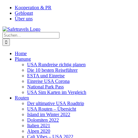
Zum
Facebook
Instagram
YouTube
Pinterest
Kooperation & PR
Inhalt
Gebloggt
springen
Über uns
Suche
nach:
Home
Planung
USA Rundreise richtig planen
Die 10 besten Reiseführer
ESTA und Einreise
Einreise USA Corona
National Park Pass
USA Sim Karten im Vergleich
Routen
Der ultimative USA Roadtrip
USA Routen – Übersicht
Island im Winter 2022
Dolomiten 2022
Italien 2021
Alpen 2020
Cali Vibes – USA 2022