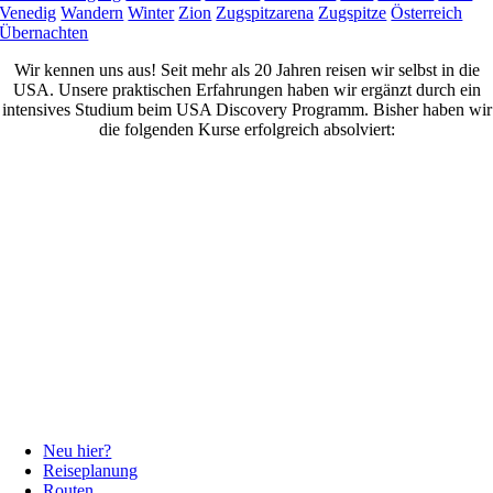
Venedig
Wandern
Winter
Zion
Zugspitzarena
Zugspitze
Österreich
Übernachten
Wir kennen uns aus! Seit mehr als 20 Jahren reisen wir selbst in die
USA. Unsere praktischen Erfahrungen haben wir ergänzt durch ein
intensives Studium beim USA Discovery Programm. Bisher haben wir
die folgenden Kurse erfolgreich absolviert:
Neu hier?
Reiseplanung
Routen