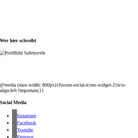
Wer hier schreibt
Hey, wir sind Silke & Markus. Die USA waren, sind und bleiben unse
gemeinsames Traumziel und deshalb zieht es uns seit rund 20 Jahren
immer wieder hin. Komm doch einfach mit!
@media (max-width: 800px){#zoom-social-icons-widget-2{text-
align:left !important;}}
Social Media
Instagram
Facebook
Youtube
Pinterest