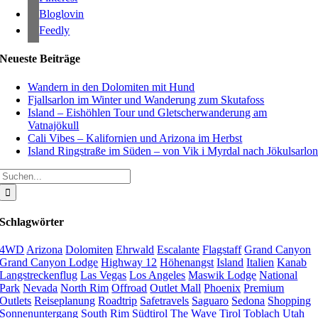
Bloglovin
Feedly
Neueste Beiträge
Wandern in den Dolomiten mit Hund
Fjallsarlon im Winter und Wanderung zum Skutafoss
Island – Eishöhlen Tour und Gletscherwanderung am
Vatnajökull
Cali Vibes – Kalifornien und Arizona im Herbst
Island Ringstraße im Süden – von Vik i Myrdal nach Jökulsarlo
Suche
nach:
Schlagwörter
4WD
Arizona
Dolomiten
Ehrwald
Escalante
Flagstaff
Grand Canyon
Grand Canyon Lodge
Highway 12
Höhenangst
Island
Italien
Kanab
Langstreckenflug
Las Vegas
Los Angeles
Maswik Lodge
National
Park
Nevada
North Rim
Offroad
Outlet Mall
Phoenix
Premium
Outlets
Reiseplanung
Roadtrip
Safetravels
Saguaro
Sedona
Shopping
Sonnenuntergang
South Rim
Südtirol
The Wave
Tirol
Toblach
Utah