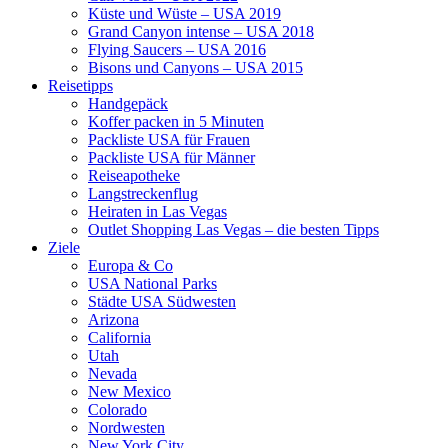
Küste und Wüste – USA 2019
Grand Canyon intense – USA 2018
Flying Saucers – USA 2016
Bisons und Canyons – USA 2015
Reisetipps
Handgepäck
Koffer packen in 5 Minuten
Packliste USA für Frauen
Packliste USA für Männer
Reiseapotheke
Langstreckenflug
Heiraten in Las Vegas
Outlet Shopping Las Vegas – die besten Tipps
Ziele
Europa & Co
USA National Parks
Städte USA Südwesten
Arizona
California
Utah
Nevada
New Mexico
Colorado
Nordwesten
New York City