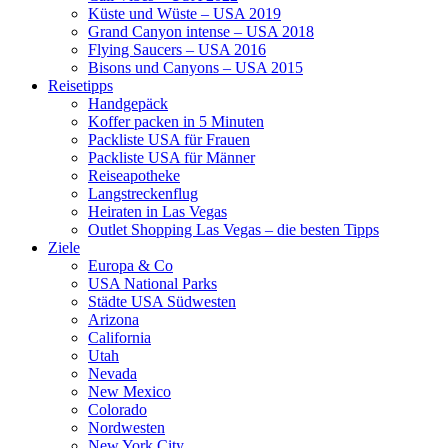
Küste und Wüste – USA 2019
Grand Canyon intense – USA 2018
Flying Saucers – USA 2016
Bisons und Canyons – USA 2015
Reisetipps
Handgepäck
Koffer packen in 5 Minuten
Packliste USA für Frauen
Packliste USA für Männer
Reiseapotheke
Langstreckenflug
Heiraten in Las Vegas
Outlet Shopping Las Vegas – die besten Tipps
Ziele
Europa & Co
USA National Parks
Städte USA Südwesten
Arizona
California
Utah
Nevada
New Mexico
Colorado
Nordwesten
New York City