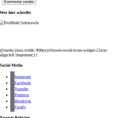
Wer hier schreibt
Hey, wir sind Silke & Markus. Die USA waren, sind und bleiben unse
gemeinsames Traumziel und deshalb zieht es uns seit rund 20 Jahren
immer wieder hin. Komm doch einfach mit!
@media (max-width: 800px){#zoom-social-icons-widget-2{text-
align:left !important;}}
Social Media
Instagram
Facebook
Youtube
Pinterest
Bloglovin
Feedly
Neueste Beiträge