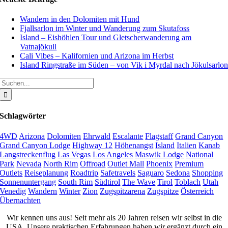
Wandern in den Dolomiten mit Hund
Fjallsarlon im Winter und Wanderung zum Skutafoss
Island – Eishöhlen Tour und Gletscherwanderung am
Vatnajökull
Cali Vibes – Kalifornien und Arizona im Herbst
Island Ringstraße im Süden – von Vik i Myrdal nach Jökulsarlo
Suche
nach:
Schlagwörter
4WD
Arizona
Dolomiten
Ehrwald
Escalante
Flagstaff
Grand Canyon
Grand Canyon Lodge
Highway 12
Höhenangst
Island
Italien
Kanab
Langstreckenflug
Las Vegas
Los Angeles
Maswik Lodge
National
Park
Nevada
North Rim
Offroad
Outlet Mall
Phoenix
Premium
Outlets
Reiseplanung
Roadtrip
Safetravels
Saguaro
Sedona
Shopping
Sonnenuntergang
South Rim
Südtirol
The Wave
Tirol
Toblach
Utah
Venedig
Wandern
Winter
Zion
Zugspitzarena
Zugspitze
Österreich
Übernachten
Wir kennen uns aus! Seit mehr als 20 Jahren reisen wir selbst in die
USA. Unsere praktischen Erfahrungen haben wir ergänzt durch ein