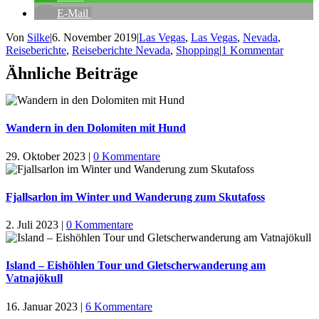
E-Mail
Von
Silke
|
6. November 2019
|
Las Vegas
,
Las Vegas
,
Nevada
,
Reiseberichte
,
Reiseberichte Nevada
,
Shopping
|
1 Kommentar
Ähnliche Beiträge
Wandern in den Dolomiten mit Hund
29. Oktober 2023
|
0 Kommentare
Fjallsarlon im Winter und Wanderung zum Skutafoss
2. Juli 2023
|
0 Kommentare
Island – Eishöhlen Tour und Gletscherwanderung am
Vatnajökull
16. Januar 2023
|
6 Kommentare