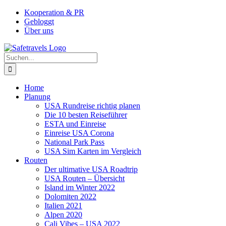
Zum
Facebook
Instagram
YouTube
Pinterest
Kooperation & PR
Inhalt
Gebloggt
springen
Über uns
Suche
nach:
Home
Planung
USA Rundreise richtig planen
Die 10 besten Reiseführer
ESTA und Einreise
Einreise USA Corona
National Park Pass
USA Sim Karten im Vergleich
Routen
Der ultimative USA Roadtrip
USA Routen – Übersicht
Island im Winter 2022
Dolomiten 2022
Italien 2021
Alpen 2020
Cali Vibes – USA 2022