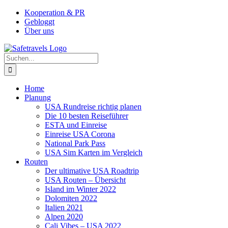
Zum
Facebook
Instagram
YouTube
Pinterest
Kooperation & PR
Inhalt
Gebloggt
springen
Über uns
Suche
nach:
Home
Planung
USA Rundreise richtig planen
Die 10 besten Reiseführer
ESTA und Einreise
Einreise USA Corona
National Park Pass
USA Sim Karten im Vergleich
Routen
Der ultimative USA Roadtrip
USA Routen – Übersicht
Island im Winter 2022
Dolomiten 2022
Italien 2021
Alpen 2020
Cali Vibes – USA 2022