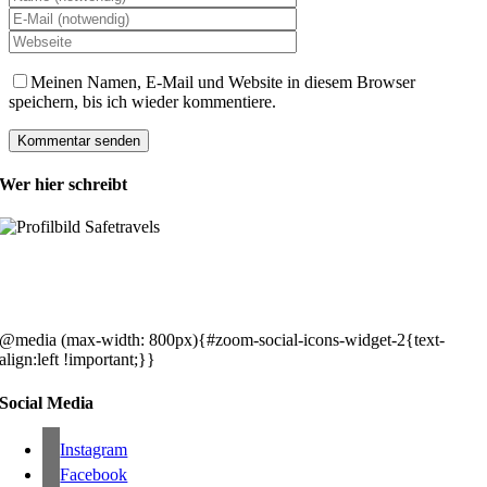
Meinen Namen, E-Mail und Website in diesem Browser
speichern, bis ich wieder kommentiere.
Wer hier schreibt
Hey, wir sind Silke & Markus. Die USA waren, sind und bleiben unse
gemeinsames Traumziel und deshalb zieht es uns seit rund 20 Jahren
immer wieder hin. Komm doch einfach mit!
@media (max-width: 800px){#zoom-social-icons-widget-2{text-
align:left !important;}}
Social Media
Instagram
Facebook