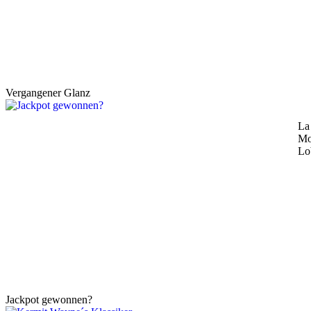
Vergangener Glanz
La
Mo
Lo
Jackpot gewonnen?