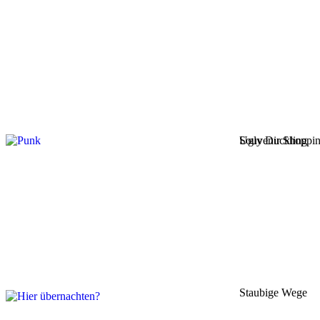
Ugly Duckling
Souvenir Shoppi
Staubige Wege