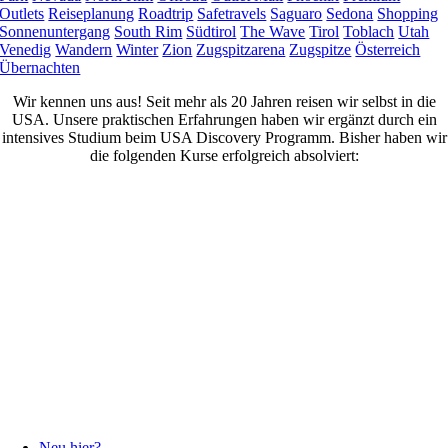
Outlets
Reiseplanung
Roadtrip
Safetravels
Saguaro
Sedona
Shopping
Sonnenuntergang
South Rim
Südtirol
The Wave
Tirol
Toblach
Utah
Venedig
Wandern
Winter
Zion
Zugspitzarena
Zugspitze
Österreich
Übernachten
Wir kennen uns aus! Seit mehr als 20 Jahren reisen wir selbst in die
USA. Unsere praktischen Erfahrungen haben wir ergänzt durch ein
intensives Studium beim USA Discovery Programm. Bisher haben wir
die folgenden Kurse erfolgreich absolviert:
Neu hier?