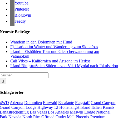
Youtube
Pinterest
Bloglovin
Feedly
Neueste Beiträge
Wandern in den Dolomiten mit Hund
Fjallsarlon im Winter und Wanderung zum Skutafoss
Island – Eishöhlen Tour und Gletscherwanderung am
Vatnajökull
Cali Vibes – Kalifornien und Arizona im Herbst
Island Ringstraße im Süden – von Vik i Myrdal nach Jökulsarlo
Suche
nach:
Schlagwörter
4WD
Arizona
Dolomiten
Ehrwald
Escalante
Flagstaff
Grand Canyon
Grand Canyon Lodge
Highway 12
Höhenangst
Island
Italien
Kanab
Langstreckenflug
Las Vegas
Los Angeles
Maswik Lodge
National
Park
Nevada
North Rim
Offroad
Outlet Mall
Phoenix
Premium