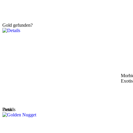
Gold gefunden?
Morbi
Exoti
Details
Punk