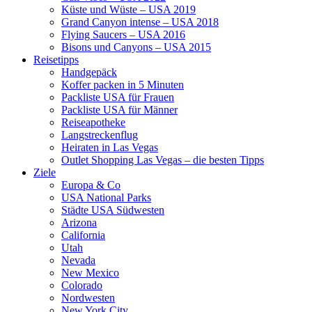
Küste und Wüste – USA 2019
Grand Canyon intense – USA 2018
Flying Saucers – USA 2016
Bisons und Canyons – USA 2015
Reisetipps
Handgepäck
Koffer packen in 5 Minuten
Packliste USA für Frauen
Packliste USA für Männer
Reiseapotheke
Langstreckenflug
Heiraten in Las Vegas
Outlet Shopping Las Vegas – die besten Tipps
Ziele
Europa & Co
USA National Parks
Städte USA Südwesten
Arizona
California
Utah
Nevada
New Mexico
Colorado
Nordwesten
New York City