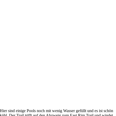
Hier sind einige Pools noch mit wenig Wasser gefüllt und es ist schön
kühl. Der Trail trifft auf den Abzweig zum East Rim Trail und windet