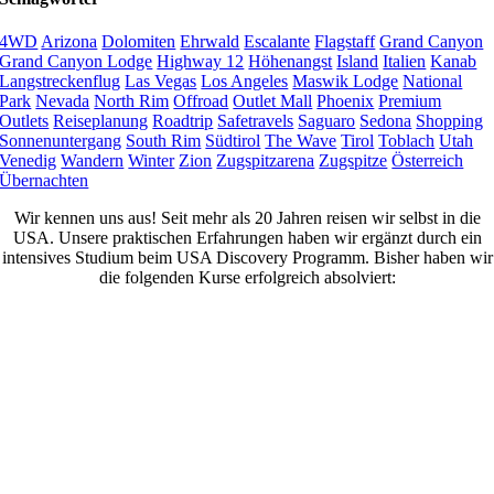
4WD
Arizona
Dolomiten
Ehrwald
Escalante
Flagstaff
Grand Canyon
Grand Canyon Lodge
Highway 12
Höhenangst
Island
Italien
Kanab
Langstreckenflug
Las Vegas
Los Angeles
Maswik Lodge
National
Park
Nevada
North Rim
Offroad
Outlet Mall
Phoenix
Premium
Outlets
Reiseplanung
Roadtrip
Safetravels
Saguaro
Sedona
Shopping
Sonnenuntergang
South Rim
Südtirol
The Wave
Tirol
Toblach
Utah
Venedig
Wandern
Winter
Zion
Zugspitzarena
Zugspitze
Österreich
Übernachten
Wir kennen uns aus! Seit mehr als 20 Jahren reisen wir selbst in die
USA. Unsere praktischen Erfahrungen haben wir ergänzt durch ein
intensives Studium beim USA Discovery Programm. Bisher haben wir
die folgenden Kurse erfolgreich absolviert: