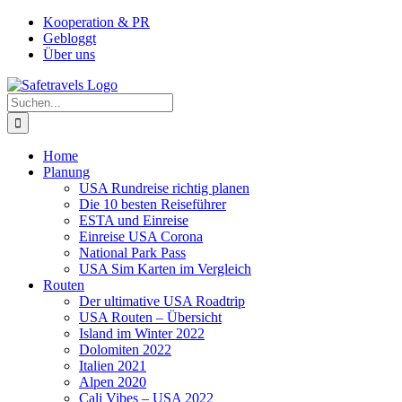
Zum
Facebook
Instagram
YouTube
Pinterest
Kooperation & PR
Inhalt
Gebloggt
springen
Über uns
Suche
nach:
Home
Planung
USA Rundreise richtig planen
Die 10 besten Reiseführer
ESTA und Einreise
Einreise USA Corona
National Park Pass
USA Sim Karten im Vergleich
Routen
Der ultimative USA Roadtrip
USA Routen – Übersicht
Island im Winter 2022
Dolomiten 2022
Italien 2021
Alpen 2020
Cali Vibes – USA 2022