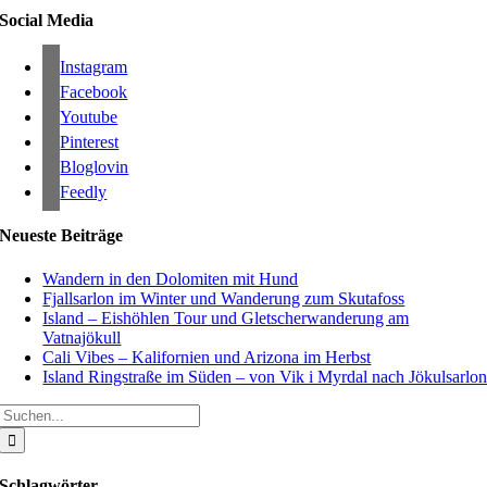
Social Media
Instagram
Facebook
Youtube
Pinterest
Bloglovin
Feedly
Neueste Beiträge
Wandern in den Dolomiten mit Hund
Fjallsarlon im Winter und Wanderung zum Skutafoss
Island – Eishöhlen Tour und Gletscherwanderung am
Vatnajökull
Cali Vibes – Kalifornien und Arizona im Herbst
Island Ringstraße im Süden – von Vik i Myrdal nach Jökulsarlo
Suche
nach:
Schlagwörter