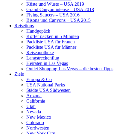
Küste und Wüste – USA 2019
Grand Canyon intense – USA 2018
Flying Saucers – USA 2016
Bisons und Canyons – USA 2015
Reisetipps
Handgepäck
Koffer packen in 5 Minuten
Packliste USA für Frauen
Packliste USA für Männer
Reiseapotheke
Langstreckenflug
Heiraten in Las Vegas
Outlet Shopping Las Vegas – die besten Tipps
Ziele
Europa & Co
USA National Parks
Städte USA Südwesten
Arizona
California
Utah
Nevada
New Mexico
Colorado
Nordwesten
New York City