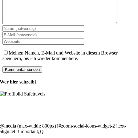
Meinen Namen, E-Mail und Website in diesem Browser
speichern, bis ich wieder kommentiere.
Wer hier schreibt
Hey, wir sind Silke & Markus. Die USA waren, sind und bleiben unse
gemeinsames Traumziel und deshalb zieht es uns seit rund 20 Jahren
immer wieder hin. Komm doch einfach mit!
@media (max-width: 800px){#zoom-social-icons-widget-2{text-
align:left !important;}}