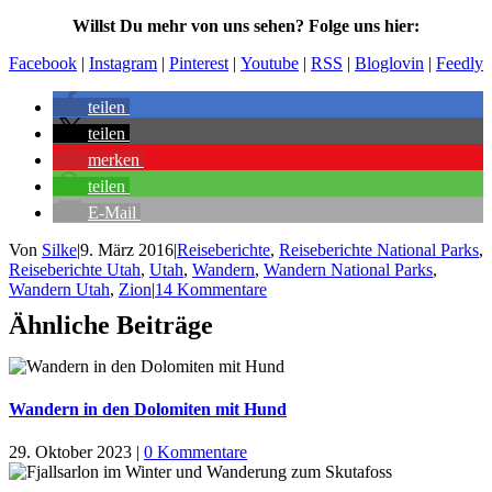
Willst Du mehr von uns sehen? Folge uns hier:
Facebook
|
Instagram
|
Pinterest
|
Youtube
|
RSS
|
Bloglovin
|
Feedly
teilen
teilen
merken
teilen
E-Mail
Von
Silke
|
9. März 2016
|
Reiseberichte
,
Reiseberichte National Parks
,
Reiseberichte Utah
,
Utah
,
Wandern
,
Wandern National Parks
,
Wandern Utah
,
Zion
|
14 Kommentare
Ähnliche Beiträge
Wandern in den Dolomiten mit Hund
29. Oktober 2023
|
0 Kommentare