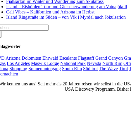
Fjallsarlon im Winter und Wanderung zum Skutafoss
Island – Eishöhlen Tour und Gletscherwanderung am Vatnajökull
Cali Vibes – Kalifornien und Arizona im Herbst
Island Ringstraße im Süden – von Vik i Myrdal nach Jökulsarlon
che
ch:
hlagwörter
WD
Arizona
Dolomiten
Ehrwald
Escalante
Flagstaff
Grand Canyon
Gra
gas
Los Angeles
Maswik Lodge
National Park
Nevada
North Rim
Off
dona
Shopping
Sonnenuntergang
South Rim
Südtirol
The Wave
Tirol
ernachten
Wir kennen uns aus! Seit mehr als 20 Jahren reisen wir selbst in die 
USA Discovery Programm. Bisher ha