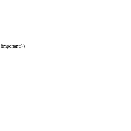
meinsames Traumziel und deshalb zieht es uns seit rund 20 Jahren imm
 !important;}}