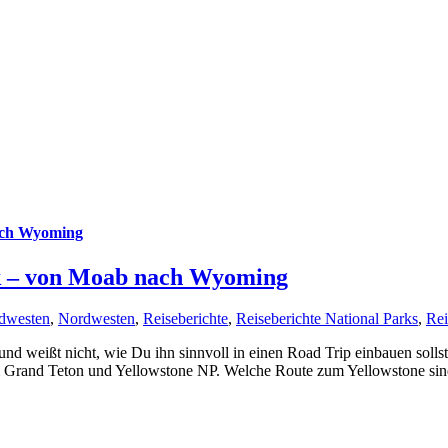
ach Wyoming
rk – von Moab nach Wyoming
dwesten
,
Nordwesten
,
Reiseberichte
,
Reiseberichte National Parks
,
Rei
d weißt nicht, wie Du ihn sinnvoll in einen Road Trip einbauen solls
im Grand Teton und Yellowstone NP. Welche Route zum Yellowstone si