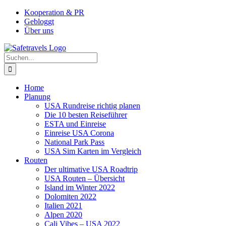
Zum
Facebook
Instagram
YouTube
Pinterest
Kooperation & PR
Inhalt
Gebloggt
springen
Über uns
Suche
nach:
Home
Planung
USA Rundreise richtig planen
Die 10 besten Reiseführer
ESTA und Einreise
Einreise USA Corona
National Park Pass
USA Sim Karten im Vergleich
Routen
Der ultimative USA Roadtrip
USA Routen – Übersicht
Island im Winter 2022
Dolomiten 2022
Italien 2021
Alpen 2020
Cali Vibes – USA 2022