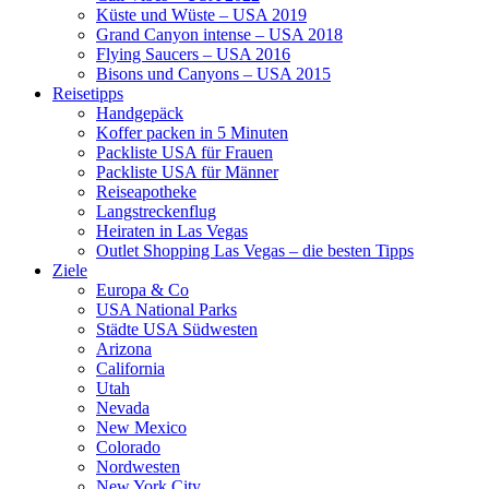
Küste und Wüste – USA 2019
Grand Canyon intense – USA 2018
Flying Saucers – USA 2016
Bisons und Canyons – USA 2015
Reisetipps
Handgepäck
Koffer packen in 5 Minuten
Packliste USA für Frauen
Packliste USA für Männer
Reiseapotheke
Langstreckenflug
Heiraten in Las Vegas
Outlet Shopping Las Vegas – die besten Tipps
Ziele
Europa & Co
USA National Parks
Städte USA Südwesten
Arizona
California
Utah
Nevada
New Mexico
Colorado
Nordwesten
New York City