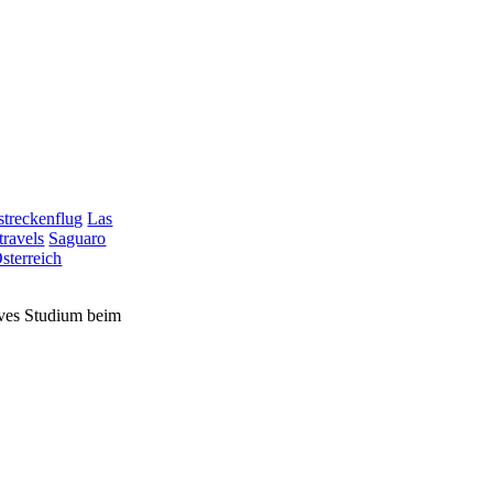
treckenflug
Las
travels
Saguaro
sterreich
sives Studium beim