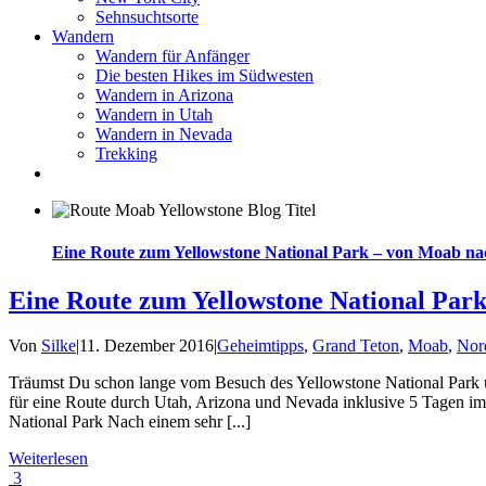
Sehnsuchtsorte
Wandern
Wandern für Anfänger
Die besten Hikes im Südwesten
Wandern in Arizona
Wandern in Utah
Wandern in Nevada
Trekking
Eine Route zum Yellowstone National Park – von Moab n
Eine Route zum Yellowstone National Pa
Von
Silke
|
11. Dezember 2016
|
Geheimtipps
,
Grand Teton
,
Moab
,
Nor
Träumst Du schon lange vom Besuch des Yellowstone National Park un
für eine Route durch Utah, Arizona und Nevada inklusive 5 Tagen 
National Park Nach einem sehr [...]
Weiterlesen
3