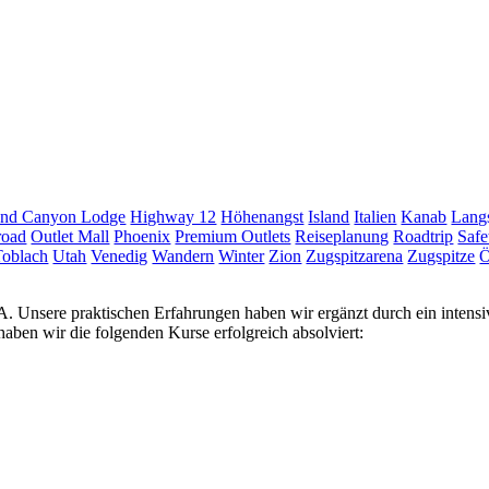
nd Canyon Lodge
Highway 12
Höhenangst
Island
Italien
Kanab
Langs
road
Outlet Mall
Phoenix
Premium Outlets
Reiseplanung
Roadtrip
Safe
Toblach
Utah
Venedig
Wandern
Winter
Zion
Zugspitzarena
Zugspitze
Ö
USA. Unsere praktischen Erfahrungen haben wir ergänzt durch ein inten
ben wir die folgenden Kurse erfolgreich absolviert: