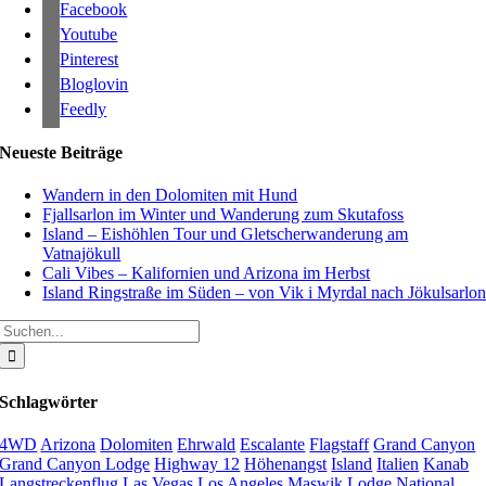
Facebook
Youtube
Pinterest
Bloglovin
Feedly
Neueste Beiträge
Wandern in den Dolomiten mit Hund
Fjallsarlon im Winter und Wanderung zum Skutafoss
Island – Eishöhlen Tour und Gletscherwanderung am
Vatnajökull
Cali Vibes – Kalifornien und Arizona im Herbst
Island Ringstraße im Süden – von Vik i Myrdal nach Jökulsarlo
Suche
nach:
Schlagwörter
4WD
Arizona
Dolomiten
Ehrwald
Escalante
Flagstaff
Grand Canyon
Grand Canyon Lodge
Highway 12
Höhenangst
Island
Italien
Kanab
Langstreckenflug
Las Vegas
Los Angeles
Maswik Lodge
National