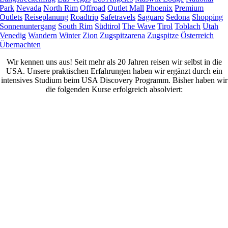
Park
Nevada
North Rim
Offroad
Outlet Mall
Phoenix
Premium
Outlets
Reiseplanung
Roadtrip
Safetravels
Saguaro
Sedona
Shopping
Sonnenuntergang
South Rim
Südtirol
The Wave
Tirol
Toblach
Utah
Venedig
Wandern
Winter
Zion
Zugspitzarena
Zugspitze
Österreich
Übernachten
Wir kennen uns aus! Seit mehr als 20 Jahren reisen wir selbst in die
USA. Unsere praktischen Erfahrungen haben wir ergänzt durch ein
intensives Studium beim USA Discovery Programm. Bisher haben wir
die folgenden Kurse erfolgreich absolviert: