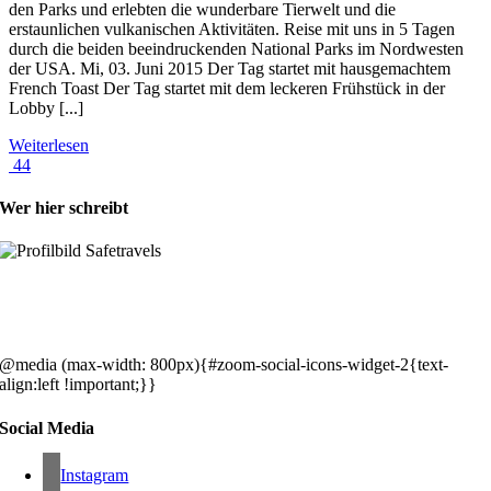
den Parks und erlebten die wunderbare Tierwelt und die
erstaunlichen vulkanischen Aktivitäten. Reise mit uns in 5 Tagen
durch die beiden beeindruckenden National Parks im Nordwesten
der USA. Mi, 03. Juni 2015 Der Tag startet mit hausgemachtem
French Toast Der Tag startet mit dem leckeren Frühstück in der
Lobby [...]
Weiterlesen
44
Wer hier schreibt
Hey, wir sind Silke & Markus. Die USA waren, sind und bleiben unse
gemeinsames Traumziel und deshalb zieht es uns seit rund 20 Jahren
immer wieder hin. Komm doch einfach mit!
@media (max-width: 800px){#zoom-social-icons-widget-2{text-
align:left !important;}}
Social Media
Instagram