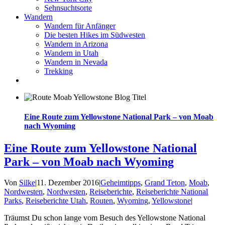
Sehnsuchtsorte
Wandern
Wandern für Anfänger
Die besten Hikes im Südwesten
Wandern in Arizona
Wandern in Utah
Wandern in Nevada
Trekking
Eine Route zum Yellowstone National Park – von Moab
nach Wyoming
Eine Route zum Yellowstone National
Park – von Moab nach Wyoming
Von
Silke
|
11. Dezember 2016
|
Geheimtipps
,
Grand Teton
,
Moab
,
Nordwesten
,
Nordwesten
,
Reiseberichte
,
Reiseberichte National
Parks
,
Reiseberichte Utah
,
Routen
,
Wyoming
,
Yellowstone
|
Träumst Du schon lange vom Besuch des Yellowstone National