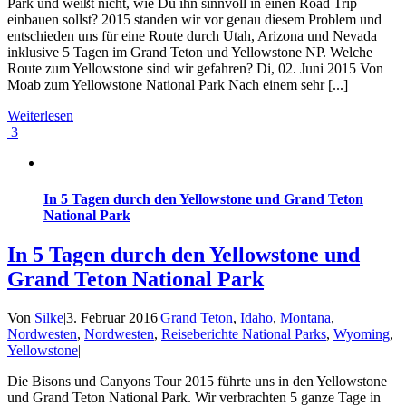
Park und weißt nicht, wie Du ihn sinnvoll in einen Road Trip
einbauen sollst? 2015 standen wir vor genau diesem Problem und
entschieden uns für eine Route durch Utah, Arizona und Nevada
inklusive 5 Tagen im Grand Teton und Yellowstone NP. Welche
Route zum Yellowstone sind wir gefahren? Di, 02. Juni 2015 Von
Moab zum Yellowstone National Park Nach einem sehr [...]
Weiterlesen
3
In 5 Tagen durch den Yellowstone und Grand Teton
National Park
In 5 Tagen durch den Yellowstone und
Grand Teton National Park
Von
Silke
|
3. Februar 2016
|
Grand Teton
,
Idaho
,
Montana
,
Nordwesten
,
Nordwesten
,
Reiseberichte National Parks
,
Wyoming
,
Yellowstone
|
Die Bisons und Canyons Tour 2015 führte uns in den Yellowstone
und Grand Teton National Park. Wir verbrachten 5 ganze Tage in