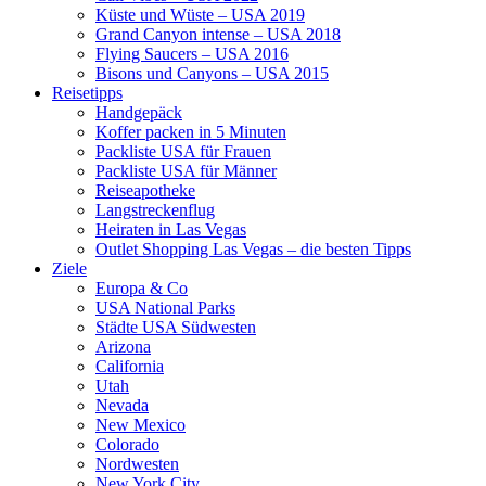
Küste und Wüste – USA 2019
Grand Canyon intense – USA 2018
Flying Saucers – USA 2016
Bisons und Canyons – USA 2015
Reisetipps
Handgepäck
Koffer packen in 5 Minuten
Packliste USA für Frauen
Packliste USA für Männer
Reiseapotheke
Langstreckenflug
Heiraten in Las Vegas
Outlet Shopping Las Vegas – die besten Tipps
Ziele
Europa & Co
USA National Parks
Städte USA Südwesten
Arizona
California
Utah
Nevada
New Mexico
Colorado
Nordwesten
New York City