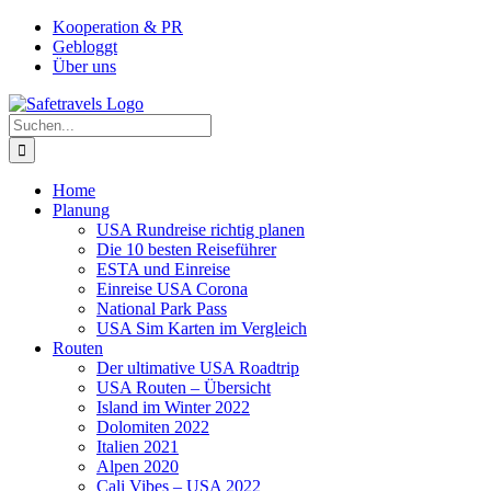
Zum
Facebook
Instagram
YouTube
Pinterest
Kooperation & PR
Inhalt
Gebloggt
springen
Über uns
Suche
nach:
Home
Planung
USA Rundreise richtig planen
Die 10 besten Reiseführer
ESTA und Einreise
Einreise USA Corona
National Park Pass
USA Sim Karten im Vergleich
Routen
Der ultimative USA Roadtrip
USA Routen – Übersicht
Island im Winter 2022
Dolomiten 2022
Italien 2021
Alpen 2020
Cali Vibes – USA 2022