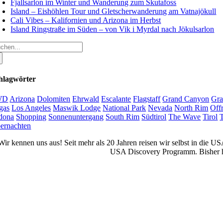
Fjallsarlon im Winter und Wanderung zum Skutafoss
Island – Eishöhlen Tour und Gletscherwanderung am Vatnajökull
Cali Vibes – Kalifornien und Arizona im Herbst
Island Ringstraße im Süden – von Vik i Myrdal nach Jökulsarlon
che
ch:
hlagwörter
WD
Arizona
Dolomiten
Ehrwald
Escalante
Flagstaff
Grand Canyon
Gra
gas
Los Angeles
Maswik Lodge
National Park
Nevada
North Rim
Off
dona
Shopping
Sonnenuntergang
South Rim
Südtirol
The Wave
Tirol
ernachten
Wir kennen uns aus! Seit mehr als 20 Jahren reisen wir selbst in die 
USA Discovery Programm. Bisher ha