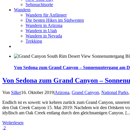
Sehnsuchtsorte
Wandern
Wandern für Anfänger
Die besten Hikes im Südwesten
Wandern in Arizona
Wandern in Utah
Wandern in Nevada
Trekking
Von Sedona zum Grand Canyon – Sonnenuntergang am De
Von Sedona zum Grand Canyon – Sonnenu
Von
Silke
|
16. Oktober 2019
|
Arizona
,
Grand Canyon
,
National Parks
Endlich ist es soweit: wir kehren zurück zum Grand Canyon, unser
den Oak Creek Canyon 15. Mai 2019: Nachdem wir den Ortskern von 
idyllisch am Oak Creek entlang durch den gleichnamigen Canyon. [...
Weiterlesen
2