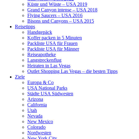
Küste und Wüste – USA 2019
Grand Canyon intense – USA 2018
Flying Saucers – USA 2016
Bisons und Canyons – USA 2015
Reisetipps
Handgepäck
Koffer packen in 5 Minuten
Packliste USA für Frauen
Packliste USA für Männer
Reiseapotheke
Langstreckenflug
Heiraten in Las Vegas
Outlet Shopping Las Vegas – die besten Tipps
Ziele
Europa & Co
USA National Parks
Städte USA Südwesten
Arizona
California
Utah
Nevada
New Mexico
Colorado
Nordwesten
New York City