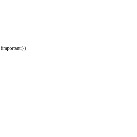
meinsames Traumziel und deshalb zieht es uns seit rund 20 Jahren imm
 !important;}}