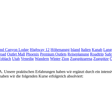
nd Canyon Lodge
Highway 12
Höhenangst
Island
Italien
Kanab
Langs
road
Outlet Mall
Phoenix
Premium Outlets
Reiseplanung
Roadtrip
Safe
Toblach
Utah
Venedig
Wandern
Winter
Zion
Zugspitzarena
Zugspitze
Ö
USA. Unsere praktischen Erfahrungen haben wir ergänzt durch ein inten
ben wir die folgenden Kurse erfolgreich absolviert: