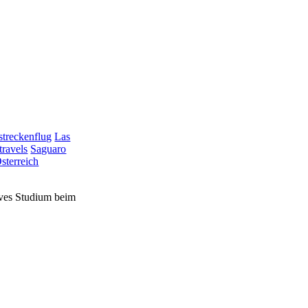
treckenflug
Las
travels
Saguaro
sterreich
sives Studium beim