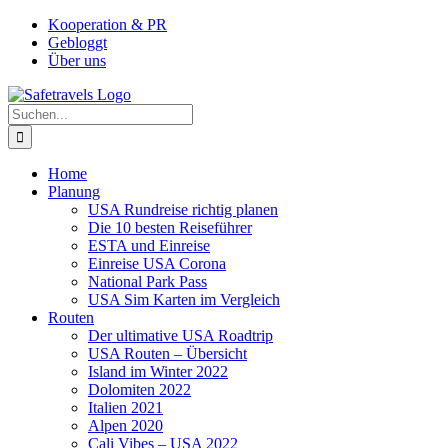
Zum
Facebook
Instagram
YouTube
Pinterest
Kooperation & PR
Inhalt
Gebloggt
springen
Über uns
Suche
nach:
Home
Planung
USA Rundreise richtig planen
Die 10 besten Reiseführer
ESTA und Einreise
Einreise USA Corona
National Park Pass
USA Sim Karten im Vergleich
Routen
Der ultimative USA Roadtrip
USA Routen – Übersicht
Island im Winter 2022
Dolomiten 2022
Italien 2021
Alpen 2020
Cali Vibes – USA 2022