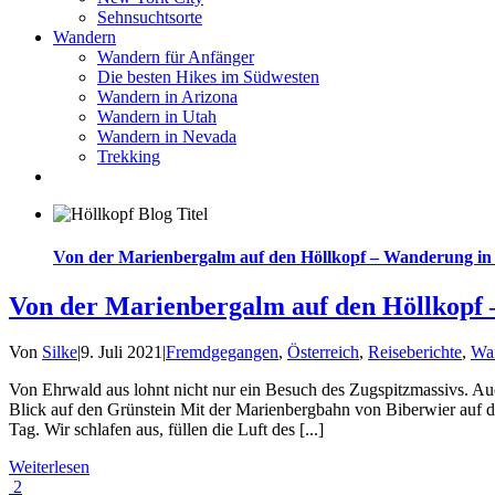
Sehnsuchtsorte
Wandern
Wandern für Anfänger
Die besten Hikes im Südwesten
Wandern in Arizona
Wandern in Utah
Wandern in Nevada
Trekking
Von der Marienbergalm auf den Höllkopf – Wanderung in 
Von der Marienbergalm auf den Höllkopf 
Von
Silke
|
9. Juli 2021
|
Fremdgegangen
,
Österreich
,
Reiseberichte
,
Wa
Von Ehrwald aus lohnt nicht nur ein Besuch des Zugspitzmassivs. A
Blick auf den Grünstein Mit der Marienbergbahn von Biberwier auf d
Tag. Wir schlafen aus, füllen die Luft des [...]
Weiterlesen
2