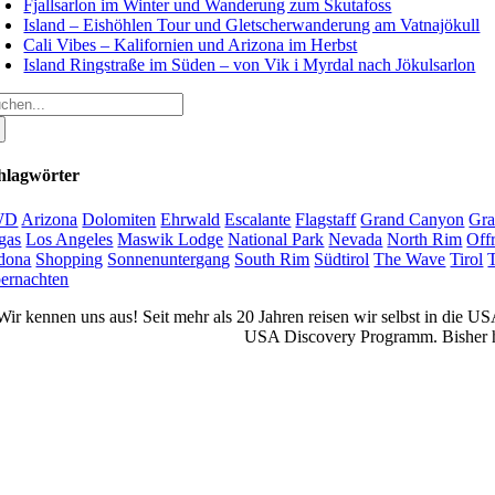
Fjallsarlon im Winter und Wanderung zum Skutafoss
Island – Eishöhlen Tour und Gletscherwanderung am Vatnajökull
Cali Vibes – Kalifornien und Arizona im Herbst
Island Ringstraße im Süden – von Vik i Myrdal nach Jökulsarlon
che
ch:
hlagwörter
WD
Arizona
Dolomiten
Ehrwald
Escalante
Flagstaff
Grand Canyon
Gra
gas
Los Angeles
Maswik Lodge
National Park
Nevada
North Rim
Off
dona
Shopping
Sonnenuntergang
South Rim
Südtirol
The Wave
Tirol
ernachten
Wir kennen uns aus! Seit mehr als 20 Jahren reisen wir selbst in die 
USA Discovery Programm. Bisher ha