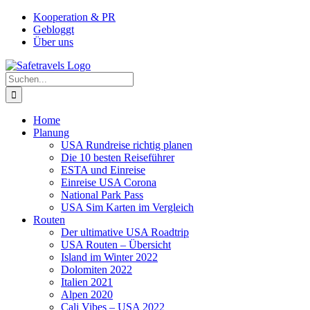
Zum
Facebook
Instagram
YouTube
Pinterest
Kooperation & PR
Inhalt
Gebloggt
springen
Über uns
Suche
nach:
Home
Planung
USA Rundreise richtig planen
Die 10 besten Reiseführer
ESTA und Einreise
Einreise USA Corona
National Park Pass
USA Sim Karten im Vergleich
Routen
Der ultimative USA Roadtrip
USA Routen – Übersicht
Island im Winter 2022
Dolomiten 2022
Italien 2021
Alpen 2020
Cali Vibes – USA 2022