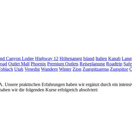
nd Canyon Lodge
Highway 12
Höhenangst
Island
Italien
Kanab
Langs
road
Outlet Mall
Phoenix
Premium Outlets
Reiseplanung
Roadtrip
Safe
Toblach
Utah
Venedig
Wandern
Winter
Zion
Zugspitzarena
Zugspitze
Ö
USA. Unsere praktischen Erfahrungen haben wir ergänzt durch ein inten
ben wir die folgenden Kurse erfolgreich absolviert: