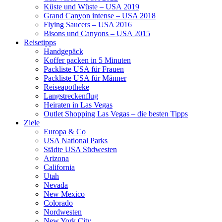
Küste und Wüste – USA 2019
Grand Canyon intense – USA 2018
Flying Saucers – USA 2016
Bisons und Canyons – USA 2015
Reisetipps
Handgepäck
Koffer packen in 5 Minuten
Packliste USA für Frauen
Packliste USA für Männer
Reiseapotheke
Langstreckenflug
Heiraten in Las Vegas
Outlet Shopping Las Vegas – die besten Tipps
Ziele
Europa & Co
USA National Parks
Städte USA Südwesten
Arizona
California
Utah
Nevada
New Mexico
Colorado
Nordwesten
New York City