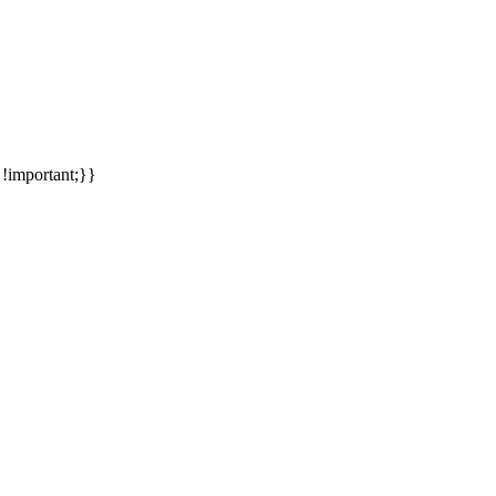
meinsames Traumziel und deshalb zieht es uns seit rund 20 Jahren imm
 !important;}}