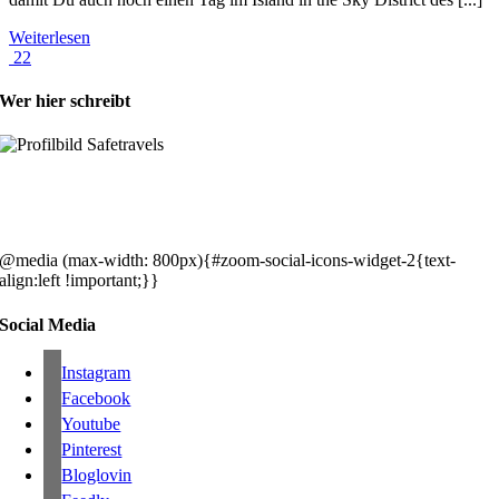
Weiterlesen
22
Wer hier schreibt
Hey, wir sind Silke & Markus. Die USA waren, sind und bleiben unse
gemeinsames Traumziel und deshalb zieht es uns seit rund 20 Jahren
immer wieder hin. Komm doch einfach mit!
@media (max-width: 800px){#zoom-social-icons-widget-2{text-
align:left !important;}}
Social Media
Instagram
Facebook
Youtube
Pinterest
Bloglovin