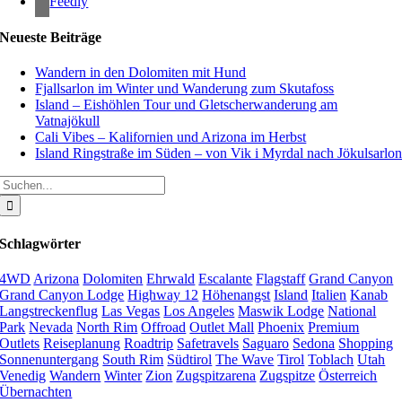
Feedly
Neueste Beiträge
Wandern in den Dolomiten mit Hund
Fjallsarlon im Winter und Wanderung zum Skutafoss
Island – Eishöhlen Tour und Gletscherwanderung am
Vatnajökull
Cali Vibes – Kalifornien und Arizona im Herbst
Island Ringstraße im Süden – von Vik i Myrdal nach Jökulsarlo
Suche
nach:
Schlagwörter
4WD
Arizona
Dolomiten
Ehrwald
Escalante
Flagstaff
Grand Canyon
Grand Canyon Lodge
Highway 12
Höhenangst
Island
Italien
Kanab
Langstreckenflug
Las Vegas
Los Angeles
Maswik Lodge
National
Park
Nevada
North Rim
Offroad
Outlet Mall
Phoenix
Premium
Outlets
Reiseplanung
Roadtrip
Safetravels
Saguaro
Sedona
Shopping
Sonnenuntergang
South Rim
Südtirol
The Wave
Tirol
Toblach
Utah
Venedig
Wandern
Winter
Zion
Zugspitzarena
Zugspitze
Österreich
Übernachten