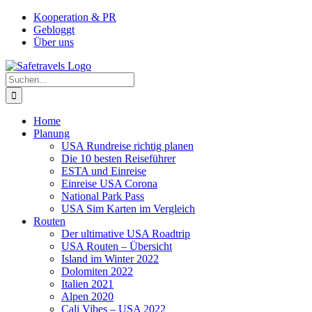
Zum
Facebook
Instagram
YouTube
Pinterest
Kooperation & PR
Inhalt
Gebloggt
springen
Über uns
Suche
nach:
Home
Planung
USA Rundreise richtig planen
Die 10 besten Reiseführer
ESTA und Einreise
Einreise USA Corona
National Park Pass
USA Sim Karten im Vergleich
Routen
Der ultimative USA Roadtrip
USA Routen – Übersicht
Island im Winter 2022
Dolomiten 2022
Italien 2021
Alpen 2020
Cali Vibes – USA 2022