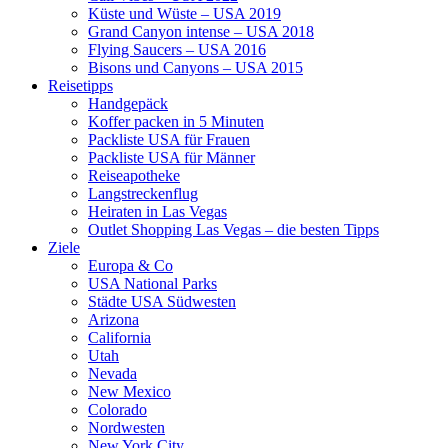
Küste und Wüste – USA 2019
Grand Canyon intense – USA 2018
Flying Saucers – USA 2016
Bisons und Canyons – USA 2015
Reisetipps
Handgepäck
Koffer packen in 5 Minuten
Packliste USA für Frauen
Packliste USA für Männer
Reiseapotheke
Langstreckenflug
Heiraten in Las Vegas
Outlet Shopping Las Vegas – die besten Tipps
Ziele
Europa & Co
USA National Parks
Städte USA Südwesten
Arizona
California
Utah
Nevada
New Mexico
Colorado
Nordwesten
New York City