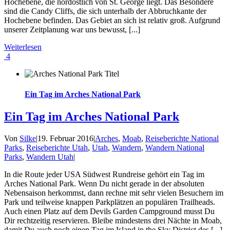
Hochebene, die nordöstlich von St. George liegt. Das Besondere
sind die Candy Cliffs, die sich unterhalb der Abbruchkante der
Hochebene befinden. Das Gebiet an sich ist relativ groß. Aufgrund
unserer Zeitplanung war uns bewusst, [...]
Weiterlesen
4
Ein Tag im Arches National Park
Ein Tag im Arches National Park
Von
Silke
|
19. Februar 2016
|
Arches
,
Moab
,
Reiseberichte National
Parks
,
Reiseberichte Utah
,
Utah
,
Wandern
,
Wandern National
Parks
,
Wandern Utah
|
In die Route jeder USA Südwest Rundreise gehört ein Tag im
Arches National Park. Wenn Du nicht gerade in der absoluten
Nebensaison herkommst, dann rechne mit sehr vielen Besuchern im
Park und teilweise knappen Parkplätzen an populären Trailheads.
Auch einen Platz auf dem Devils Garden Campground musst Du
Dir rechtzeitig reservieren. Bleibe mindestens drei Nächte in Moab,
damit Du auch noch einen Tag im Island in the Sky District des [...]