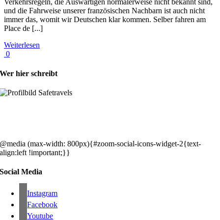
Verkehrsregeln, die Auswärtigen normalerweise nicht bekannt sind,
und die Fahrweise unserer französischen Nachbarn ist auch nicht
immer das, womit wir Deutschen klar kommen. Selber fahren am
Place de [...]
Weiterlesen
0
Wer hier schreibt
Hey, wir sind Silke & Markus. Die USA waren, sind und bleiben unse
gemeinsames Traumziel und deshalb zieht es uns seit rund 20 Jahren
immer wieder hin. Komm doch einfach mit!
@media (max-width: 800px){#zoom-social-icons-widget-2{text-
align:left !important;}}
Social Media
Instagram
Facebook
Youtube