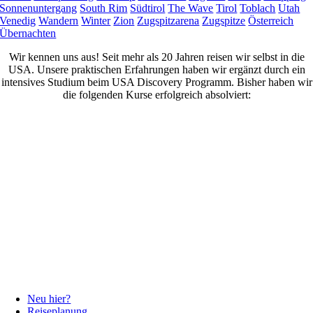
Sonnenuntergang
South Rim
Südtirol
The Wave
Tirol
Toblach
Utah
Venedig
Wandern
Winter
Zion
Zugspitzarena
Zugspitze
Österreich
Übernachten
Wir kennen uns aus! Seit mehr als 20 Jahren reisen wir selbst in die
USA. Unsere praktischen Erfahrungen haben wir ergänzt durch ein
intensives Studium beim USA Discovery Programm. Bisher haben wir
die folgenden Kurse erfolgreich absolviert:
Neu hier?
Reiseplanung