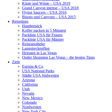
Küste und Wüste – USA 2019
Grand Canyon intense – USA 2018
Flying Saucers – USA 2016
Bisons und Canyons – USA 2015
Reisetipps
Handgepäck
Koffer packen in 5 Minuten
Packliste USA für Frauen
Packliste USA für Männer
Reiseapotheke
Langstreckenflug
Heiraten in Las Vegas
Outlet Shopping Las Vegas – die besten Tipps
Ziele
Europa & Co
USA National Parks
Städte USA Südwesten
Arizona
California
Utah
Nevada
New Mexico
Colorado
Nordwesten
New York City