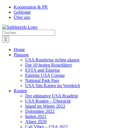
Zum
Facebook
Instagram
YouTube
Pinterest
Kooperation & PR
Inhalt
Gebloggt
springen
Über uns
Suche
nach:
Home
Planung
USA Rundreise richtig planen
Die 10 besten Reiseführer
ESTA und Einreise
Einreise USA Corona
National Park Pass
USA Sim Karten im Vergleich
Routen
Der ultimative USA Roadtrip
USA Routen – Übersicht
Island im Winter 2022
Dolomiten 2022
Italien 2021
Alpen 2020
Cali Vibes – USA 2022