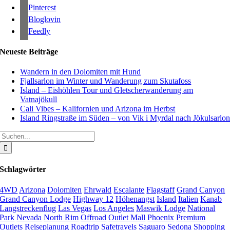
Pinterest
Bloglovin
Feedly
Neueste Beiträge
Wandern in den Dolomiten mit Hund
Fjallsarlon im Winter und Wanderung zum Skutafoss
Island – Eishöhlen Tour und Gletscherwanderung am
Vatnajökull
Cali Vibes – Kalifornien und Arizona im Herbst
Island Ringstraße im Süden – von Vik i Myrdal nach Jökulsarlo
Suche
nach:
Schlagwörter
4WD
Arizona
Dolomiten
Ehrwald
Escalante
Flagstaff
Grand Canyon
Grand Canyon Lodge
Highway 12
Höhenangst
Island
Italien
Kanab
Langstreckenflug
Las Vegas
Los Angeles
Maswik Lodge
National
Park
Nevada
North Rim
Offroad
Outlet Mall
Phoenix
Premium
Outlets
Reiseplanung
Roadtrip
Safetravels
Saguaro
Sedona
Shopping