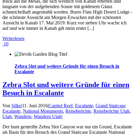
Blick auf die Mesas, die sich westlich von Kanab erheben und
langsam von der aufgehenden Sonne mit goldenem Glanz
schmeichelhaft angestrahlt werden. Burro Flats High Desert Lodge -
die schönste Aussicht am Morgen Erwachen mit der schönsten
Aussicht in Kanab 17. Mai 2019: Kurz vor sieben Uhr wache ich
auf und wie immer in Kanab gilt mein erster [...]
Weiterlesen
10
Zebra Slot und weitere Gründe für einen Besuch in
Escalante
Zebra Slot und weitere Gründe für einen
Besuch in Escalante
Von
Silke
|
11. Juni 2016
|
Capitol Reef
,
Escalante
,
Grand Staircase
Escalante
,
National Monuments
,
Reiseberichte
,
Reiseberichte Utah
,
Utah
,
Wandern
,
Wandern Utah
|
Der bunt gestreifte Zebra Slot Canyon war nur ein Grund, Escalante
als Basis für den Besuch des Grand Staircase Escalante National