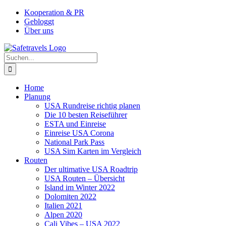
Zum
Facebook
Instagram
YouTube
Pinterest
Kooperation & PR
Inhalt
Gebloggt
springen
Über uns
Suche
nach:
Home
Planung
USA Rundreise richtig planen
Die 10 besten Reiseführer
ESTA und Einreise
Einreise USA Corona
National Park Pass
USA Sim Karten im Vergleich
Routen
Der ultimative USA Roadtrip
USA Routen – Übersicht
Island im Winter 2022
Dolomiten 2022
Italien 2021
Alpen 2020
Cali Vibes – USA 2022