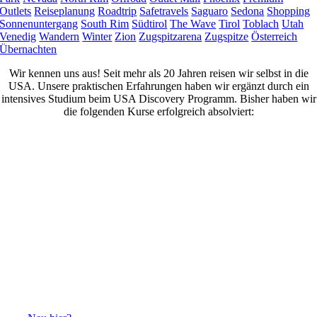
Outlets
Reiseplanung
Roadtrip
Safetravels
Saguaro
Sedona
Shopping
Sonnenuntergang
South Rim
Südtirol
The Wave
Tirol
Toblach
Utah
Venedig
Wandern
Winter
Zion
Zugspitzarena
Zugspitze
Österreich
Übernachten
Wir kennen uns aus! Seit mehr als 20 Jahren reisen wir selbst in die
USA. Unsere praktischen Erfahrungen haben wir ergänzt durch ein
intensives Studium beim USA Discovery Programm. Bisher haben wir
die folgenden Kurse erfolgreich absolviert: