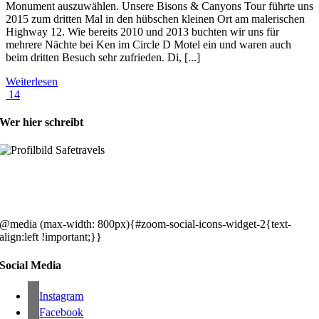
Monument auszuwählen. Unsere Bisons & Canyons Tour führte uns
2015 zum dritten Mal in den hübschen kleinen Ort am malerischen
Highway 12. Wie bereits 2010 und 2013 buchten wir uns für
mehrere Nächte bei Ken im Circle D Motel ein und waren auch
beim dritten Besuch sehr zufrieden. Di, [...]
Weiterlesen
14
Wer hier schreibt
Hey, wir sind Silke & Markus. Die USA waren, sind und bleiben unse
gemeinsames Traumziel und deshalb zieht es uns seit rund 20 Jahren
immer wieder hin. Komm doch einfach mit!
@media (max-width: 800px){#zoom-social-icons-widget-2{text-
align:left !important;}}
Social Media
Instagram
Facebook