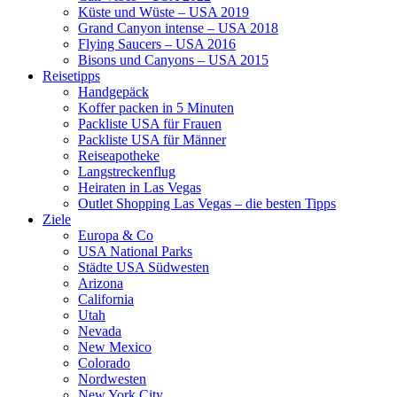
Küste und Wüste – USA 2019
Grand Canyon intense – USA 2018
Flying Saucers – USA 2016
Bisons und Canyons – USA 2015
Reisetipps
Handgepäck
Koffer packen in 5 Minuten
Packliste USA für Frauen
Packliste USA für Männer
Reiseapotheke
Langstreckenflug
Heiraten in Las Vegas
Outlet Shopping Las Vegas – die besten Tipps
Ziele
Europa & Co
USA National Parks
Städte USA Südwesten
Arizona
California
Utah
Nevada
New Mexico
Colorado
Nordwesten
New York City