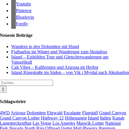
Youtube
Pinterest
Bloglovin
Feedly
Neueste Beiträge
Wandern in den Dolomiten mit Hund
Fjallsarlon im Winter und Wanderung zum Skutafoss
Island – Eishöhlen Tour und Gletscherwanderung am
Vatnajökull
Cali Vibes – Kalifornien und Arizona im Herbst
Island Ringstraße im Süden – von Vik i Myrdal nach Jökulsarlo
Suche
nach:
Schlagwörter
4WD
Arizona
Dolomiten
Ehrwald
Escalante
Flagstaff
Grand Canyon
Grand Canyon Lodge
Highway 12
Höhenangst
Island
Italien
Kanab
Langstreckenflug
Las Vegas
Los Angeles
Maswik Lodge
National
Park
Nevada
North Rim
Offroad
Outlet Mall
Phoenix
Premium