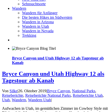
Sehnsuchtsorte
Wandern
Wandern für Anfänger
Die besten Hikes im Südwesten
Wandern in Arizona
Wandern in Utah
Wandern in Nevada
Trekking
Bryce Canyon und Utah Highway 12 als Tagestour ab
Kanab
Bryce Canyon und Utah Highway 12 als
Tagestour ab Kanab
Von
Silke
|
26. Oktober 2019
|
Bryce Canyon
,
National Parks
,
Reiseberichte
,
Reiseberichte National Parks
,
Reiseberichte Utah
,
Utah
,
Wandern
,
Wandern Utah
|
Aufwachen in Utah, im gemütlichen Zimmer im Cowboy Style mit