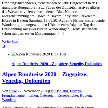
Erholungssuchenden gleichermaßen beliebt. Eingebettet in das
grandiose Bergpanorama zu Füßen des Zugspitzmassives glitzert
das Wasser in vielen verschiedenen Blau-Nuancen.
Morgenstimmung am Eibsee in Bayern Early Bird Parken am
Eibsee in Bayern Samstag, 19.09.20: Auf eine für uns anstrengende
Wanderung mit ungewohnten Höhenmetern folgt ein Tag der
Entspannung mit zwei kurzen Wanderungen. Heute stehen wir
schon mit dem ersten Morgengrauen [...]
Weiterlesen
0
Alpen Rundreise 2020 – Zugspitze, Venedig, Dolomiten
Alpen Rundreise 2020 – Zugspitze,
Venedig, Dolomiten
Von
Silke
|
27. November 2020
|
Deutschland
,
Europa
,
Fremdgegangen
,
Italien
,
Österreich
,
Reiseberichte
,
Routen
,
Wandern
|
Alpen Rundreise inkl. Venedig und Dolomiten. Für das vom