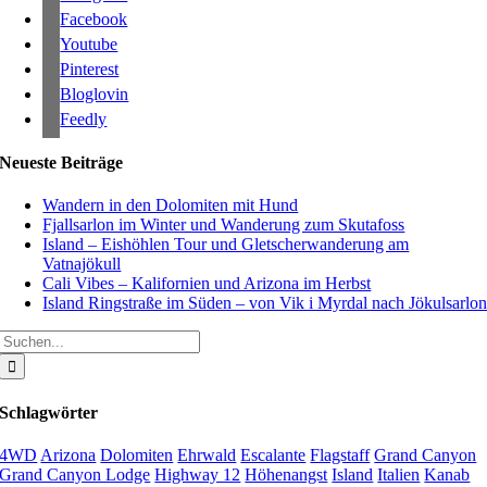
Facebook
Youtube
Pinterest
Bloglovin
Feedly
Neueste Beiträge
Wandern in den Dolomiten mit Hund
Fjallsarlon im Winter und Wanderung zum Skutafoss
Island – Eishöhlen Tour und Gletscherwanderung am
Vatnajökull
Cali Vibes – Kalifornien und Arizona im Herbst
Island Ringstraße im Süden – von Vik i Myrdal nach Jökulsarlo
Suche
nach:
Schlagwörter
4WD
Arizona
Dolomiten
Ehrwald
Escalante
Flagstaff
Grand Canyon
Grand Canyon Lodge
Highway 12
Höhenangst
Island
Italien
Kanab