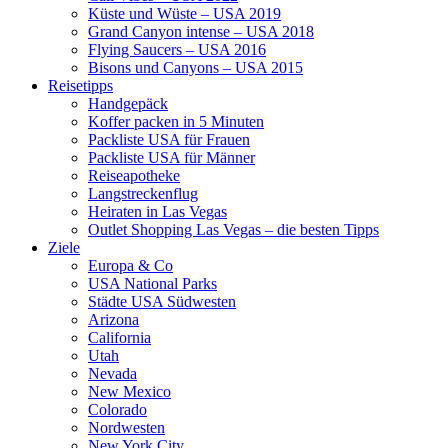
Küste und Wüste – USA 2019
Grand Canyon intense – USA 2018
Flying Saucers – USA 2016
Bisons und Canyons – USA 2015
Reisetipps
Handgepäck
Koffer packen in 5 Minuten
Packliste USA für Frauen
Packliste USA für Männer
Reiseapotheke
Langstreckenflug
Heiraten in Las Vegas
Outlet Shopping Las Vegas – die besten Tipps
Ziele
Europa & Co
USA National Parks
Städte USA Südwesten
Arizona
California
Utah
Nevada
New Mexico
Colorado
Nordwesten
New York City