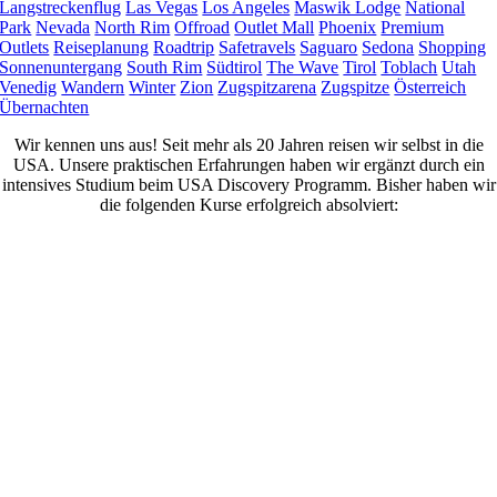
Langstreckenflug
Las Vegas
Los Angeles
Maswik Lodge
National
Park
Nevada
North Rim
Offroad
Outlet Mall
Phoenix
Premium
Outlets
Reiseplanung
Roadtrip
Safetravels
Saguaro
Sedona
Shopping
Sonnenuntergang
South Rim
Südtirol
The Wave
Tirol
Toblach
Utah
Venedig
Wandern
Winter
Zion
Zugspitzarena
Zugspitze
Österreich
Übernachten
Wir kennen uns aus! Seit mehr als 20 Jahren reisen wir selbst in die
USA. Unsere praktischen Erfahrungen haben wir ergänzt durch ein
intensives Studium beim USA Discovery Programm. Bisher haben wir
die folgenden Kurse erfolgreich absolviert: