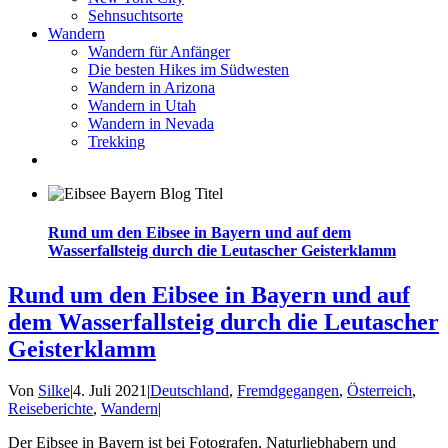
Sehnsuchtsorte
Wandern
Wandern für Anfänger
Die besten Hikes im Südwesten
Wandern in Arizona
Wandern in Utah
Wandern in Nevada
Trekking
Rund um den Eibsee in Bayern und auf dem
Wasserfallsteig durch die Leutascher Geisterklamm
Rund um den Eibsee in Bayern und auf
dem Wasserfallsteig durch die Leutascher
Geisterklamm
Von
Silke
|
4. Juli 2021
|
Deutschland
,
Fremdgegangen
,
Österreich
,
Reiseberichte
,
Wandern
|
Der Eibsee in Bayern ist bei Fotografen, Naturliebhabern und