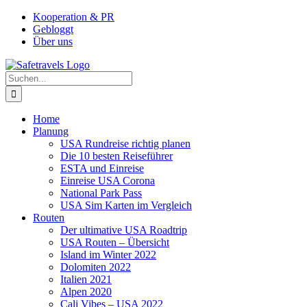
Zum
Facebook
Instagram
YouTube
Pinterest
Kooperation & PR
Inhalt
Gebloggt
springen
Über uns
Suche
nach:
Home
Planung
USA Rundreise richtig planen
Die 10 besten Reiseführer
ESTA und Einreise
Einreise USA Corona
National Park Pass
USA Sim Karten im Vergleich
Routen
Der ultimative USA Roadtrip
USA Routen – Übersicht
Island im Winter 2022
Dolomiten 2022
Italien 2021
Alpen 2020
Cali Vibes – USA 2022