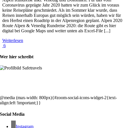
Coronavirus geprägte Jahr 2020 hatten wir zum Glück im voraus
keine Reisepläne geschmiedet. Als im Sommer klar wurde, dass
Reisen innerhalb Europas gut möglich sein würden, haben wir für
den Herbst einen Roadtrip in der Alpenregion geplant. Alpen 2020
Route Alpen & Venedig Rundreise 2020: die Route gibt es hier
digital bei Google Maps und weiter unten als Excel-File [...]
Weiterlesen
6
Wer hier schreibt
Hey, wir sind Silke & Markus. Die USA waren, sind und bleiben unse
gemeinsames Traumziel und deshalb zieht es uns seit rund 20 Jahren
immer wieder hin. Komm doch einfach mit!
@media (max-width: 800px){#zoom-social-icons-widget-2{text-
align:left !important;}}
Social Media
Instagram