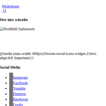
Weiterlesen
11
Wer hier schreibt
Hey, wir sind Silke & Markus. Die USA waren, sind und bleiben unse
gemeinsames Traumziel und deshalb zieht es uns seit rund 20 Jahren
immer wieder hin. Komm doch einfach mit!
@media (max-width: 800px){#zoom-social-icons-widget-2{text-
align:left !important;}}
Social Media
Instagram
Facebook
Youtube
Pinterest
Bloglovin
Feedly