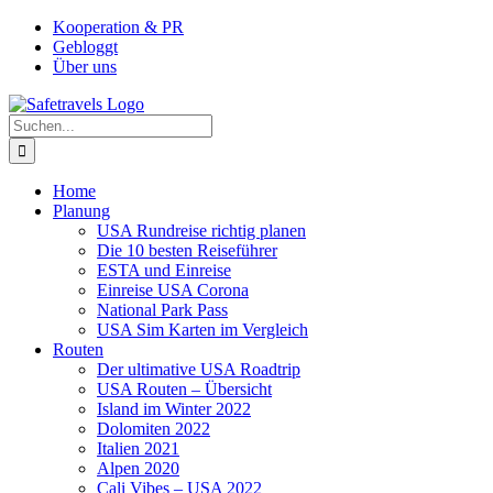
Zum
Facebook
Instagram
YouTube
Pinterest
Kooperation & PR
Inhalt
Gebloggt
springen
Über uns
Suche
nach:
Home
Planung
USA Rundreise richtig planen
Die 10 besten Reiseführer
ESTA und Einreise
Einreise USA Corona
National Park Pass
USA Sim Karten im Vergleich
Routen
Der ultimative USA Roadtrip
USA Routen – Übersicht
Island im Winter 2022
Dolomiten 2022
Italien 2021
Alpen 2020
Cali Vibes – USA 2022