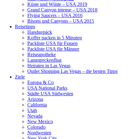
Küste und Wüste – USA 2019
Grand Canyon intense – USA 2018
Flying Saucers – USA 2016
Bisons und Canyons – USA 2015
Reisetipps
Handgepäck
Koffer packen in 5 Minuten
Packliste USA für Frauen
Packliste USA für Männer
Reiseapotheke
Langstreckenflug
Heiraten in Las Vegas
Outlet Shopping Las Vegas – die besten Tipps
Ziele
Europa & Co
USA National Parks
Städte USA Südwesten
Arizona
California
Utah
Nevada
New Mexico
Colorado
Nordwesten
New York City