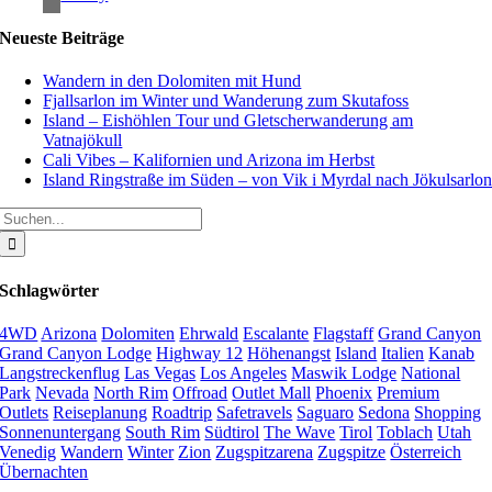
Neueste Beiträge
Wandern in den Dolomiten mit Hund
Fjallsarlon im Winter und Wanderung zum Skutafoss
Island – Eishöhlen Tour und Gletscherwanderung am
Vatnajökull
Cali Vibes – Kalifornien und Arizona im Herbst
Island Ringstraße im Süden – von Vik i Myrdal nach Jökulsarlo
Suche
nach:
Schlagwörter
4WD
Arizona
Dolomiten
Ehrwald
Escalante
Flagstaff
Grand Canyon
Grand Canyon Lodge
Highway 12
Höhenangst
Island
Italien
Kanab
Langstreckenflug
Las Vegas
Los Angeles
Maswik Lodge
National
Park
Nevada
North Rim
Offroad
Outlet Mall
Phoenix
Premium
Outlets
Reiseplanung
Roadtrip
Safetravels
Saguaro
Sedona
Shopping
Sonnenuntergang
South Rim
Südtirol
The Wave
Tirol
Toblach
Utah
Venedig
Wandern
Winter
Zion
Zugspitzarena
Zugspitze
Österreich
Übernachten