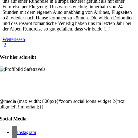
uns auf einer Rundreise in Europa sicherer gefühlt als mit einer
Fernreise per Flugzeug. Uns war es wichtig, innerhalb von 24
Stunden mit dem eigenen Auto unabhänig von Airlines, Flugzeiten
o.ä. wieder nach Hause kommen zu können. Die wilden Dolomiten
und das rosarot romantische Venedig haben uns im letzten Jahr bei
der Alpen Rundreise so gut gefallen, dass wir beide [...]
Weiterlesen
2
Wer hier schreibt
Hey, wir sind Silke & Markus. Die USA waren, sind und bleiben unse
gemeinsames Traumziel und deshalb zieht es uns seit rund 20 Jahren
immer wieder hin. Komm doch einfach mit!
@media (max-width: 800px){#zoom-social-icons-widget-2{text-
align:left !important;}}
Social Media
Instagram