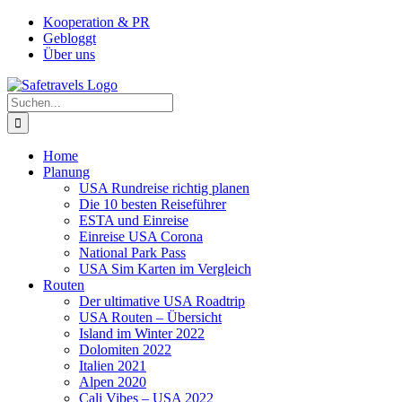
Zum
Facebook
Instagram
YouTube
Pinterest
Kooperation & PR
Inhalt
Gebloggt
springen
Über uns
Suche
nach:
Home
Planung
USA Rundreise richtig planen
Die 10 besten Reiseführer
ESTA und Einreise
Einreise USA Corona
National Park Pass
USA Sim Karten im Vergleich
Routen
Der ultimative USA Roadtrip
USA Routen – Übersicht
Island im Winter 2022
Dolomiten 2022
Italien 2021
Alpen 2020
Cali Vibes – USA 2022