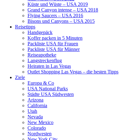
Küste und Wüste – USA 2019
Grand Canyon intense – USA 2018
Flying Saucers – USA 2016
Bisons und Canyons – USA 2015
Reisetipps
Handgepäck
Koffer packen in 5 Minuten
Packliste USA für Frauen
Packliste USA für Männer
Reiseapotheke
Langstreckenflug
Heiraten in Las Vegas
Outlet Shopping Las Vegas – die besten Tipps
Ziele
Europa & Co
USA National Parks
Städte USA Südwesten
Arizona
California
Utah
Nevada
New Mexico
Colorado
Nordwesten
New York City