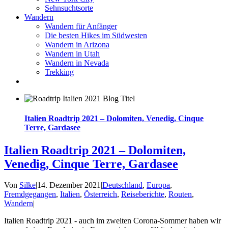
Sehnsuchtsorte
Wandern
Wandern für Anfänger
Die besten Hikes im Südwesten
Wandern in Arizona
Wandern in Utah
Wandern in Nevada
Trekking
Italien Roadtrip 2021 – Dolomiten, Venedig, Cinque
Terre, Gardasee
Italien Roadtrip 2021 – Dolomiten,
Venedig, Cinque Terre, Gardasee
Von
Silke
|
14. Dezember 2021
|
Deutschland
,
Europa
,
Fremdgegangen
,
Italien
,
Österreich
,
Reiseberichte
,
Routen
,
Wandern
|
Italien Roadtrip 2021 - auch im zweiten Corona-Sommer haben wir