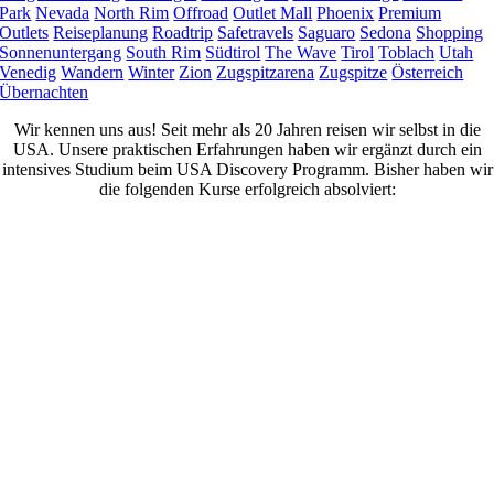
Park
Nevada
North Rim
Offroad
Outlet Mall
Phoenix
Premium
Outlets
Reiseplanung
Roadtrip
Safetravels
Saguaro
Sedona
Shopping
Sonnenuntergang
South Rim
Südtirol
The Wave
Tirol
Toblach
Utah
Venedig
Wandern
Winter
Zion
Zugspitzarena
Zugspitze
Österreich
Übernachten
Wir kennen uns aus! Seit mehr als 20 Jahren reisen wir selbst in die
USA. Unsere praktischen Erfahrungen haben wir ergänzt durch ein
intensives Studium beim USA Discovery Programm. Bisher haben wir
die folgenden Kurse erfolgreich absolviert: