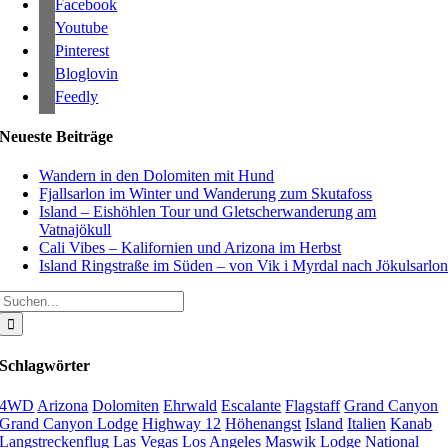
Facebook
Youtube
Pinterest
Bloglovin
Feedly
Neueste Beiträge
Wandern in den Dolomiten mit Hund
Fjallsarlon im Winter und Wanderung zum Skutafoss
Island – Eishöhlen Tour und Gletscherwanderung am
Vatnajökull
Cali Vibes – Kalifornien und Arizona im Herbst
Island Ringstraße im Süden – von Vik i Myrdal nach Jökulsarlo
Suche
nach:
Schlagwörter
4WD
Arizona
Dolomiten
Ehrwald
Escalante
Flagstaff
Grand Canyon
Grand Canyon Lodge
Highway 12
Höhenangst
Island
Italien
Kanab
Langstreckenflug
Las Vegas
Los Angeles
Maswik Lodge
National