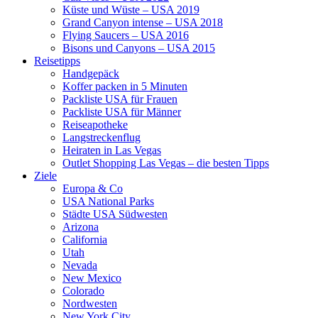
Küste und Wüste – USA 2019
Grand Canyon intense – USA 2018
Flying Saucers – USA 2016
Bisons und Canyons – USA 2015
Reisetipps
Handgepäck
Koffer packen in 5 Minuten
Packliste USA für Frauen
Packliste USA für Männer
Reiseapotheke
Langstreckenflug
Heiraten in Las Vegas
Outlet Shopping Las Vegas – die besten Tipps
Ziele
Europa & Co
USA National Parks
Städte USA Südwesten
Arizona
California
Utah
Nevada
New Mexico
Colorado
Nordwesten
New York City