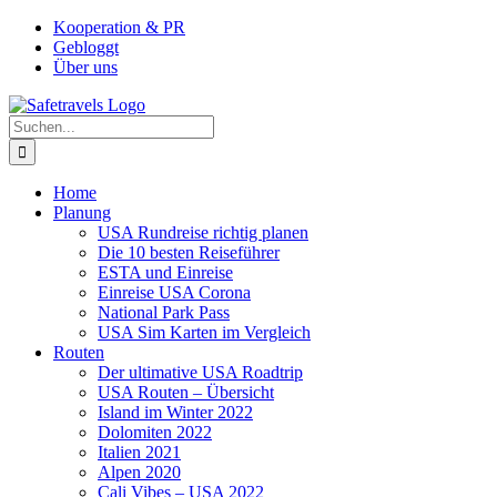
Zum
Facebook
Instagram
YouTube
Pinterest
Kooperation & PR
Inhalt
Gebloggt
springen
Über uns
Suche
nach:
Home
Planung
USA Rundreise richtig planen
Die 10 besten Reiseführer
ESTA und Einreise
Einreise USA Corona
National Park Pass
USA Sim Karten im Vergleich
Routen
Der ultimative USA Roadtrip
USA Routen – Übersicht
Island im Winter 2022
Dolomiten 2022
Italien 2021
Alpen 2020
Cali Vibes – USA 2022