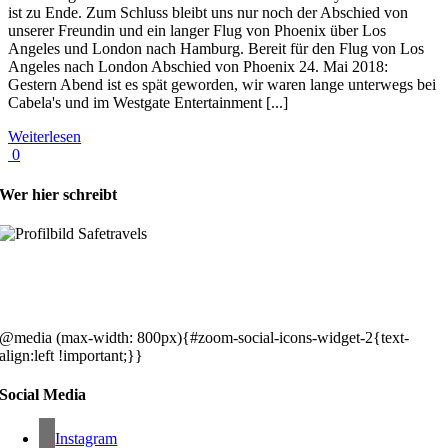
ist zu Ende. Zum Schluss bleibt uns nur noch der Abschied von
unserer Freundin und ein langer Flug von Phoenix über Los
Angeles und London nach Hamburg. Bereit für den Flug von Los
Angeles nach London Abschied von Phoenix 24. Mai 2018:
Gestern Abend ist es spät geworden, wir waren lange unterwegs bei
Cabela's und im Westgate Entertainment [...]
Weiterlesen
0
Wer hier schreibt
Hey, wir sind Silke & Markus. Die USA waren, sind und bleiben unse
gemeinsames Traumziel und deshalb zieht es uns seit rund 20 Jahren
immer wieder hin. Komm doch einfach mit!
@media (max-width: 800px){#zoom-social-icons-widget-2{text-
align:left !important;}}
Social Media
Instagram