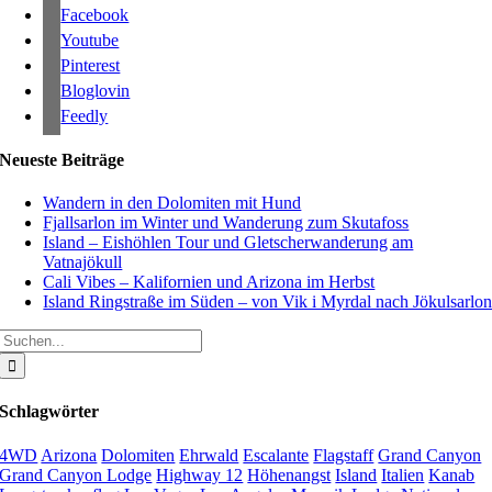
Facebook
Youtube
Pinterest
Bloglovin
Feedly
Neueste Beiträge
Wandern in den Dolomiten mit Hund
Fjallsarlon im Winter und Wanderung zum Skutafoss
Island – Eishöhlen Tour und Gletscherwanderung am
Vatnajökull
Cali Vibes – Kalifornien und Arizona im Herbst
Island Ringstraße im Süden – von Vik i Myrdal nach Jökulsarlo
Suche
nach:
Schlagwörter
4WD
Arizona
Dolomiten
Ehrwald
Escalante
Flagstaff
Grand Canyon
Grand Canyon Lodge
Highway 12
Höhenangst
Island
Italien
Kanab