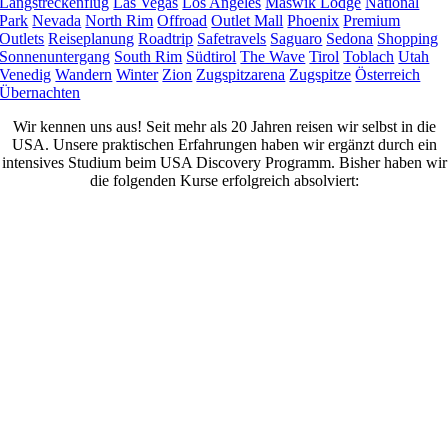
Langstreckenflug
Las Vegas
Los Angeles
Maswik Lodge
National
Park
Nevada
North Rim
Offroad
Outlet Mall
Phoenix
Premium
Outlets
Reiseplanung
Roadtrip
Safetravels
Saguaro
Sedona
Shopping
Sonnenuntergang
South Rim
Südtirol
The Wave
Tirol
Toblach
Utah
Venedig
Wandern
Winter
Zion
Zugspitzarena
Zugspitze
Österreich
Übernachten
Wir kennen uns aus! Seit mehr als 20 Jahren reisen wir selbst in die
USA. Unsere praktischen Erfahrungen haben wir ergänzt durch ein
intensives Studium beim USA Discovery Programm. Bisher haben wir
die folgenden Kurse erfolgreich absolviert: