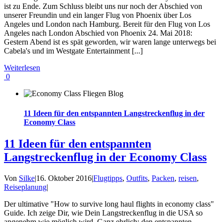
ist zu Ende. Zum Schluss bleibt uns nur noch der Abschied von
unserer Freundin und ein langer Flug von Phoenix über Los
Angeles und London nach Hamburg. Bereit für den Flug von Los
Angeles nach London Abschied von Phoenix 24. Mai 2018:
Gestern Abend ist es spät geworden, wir waren lange unterwegs bei
Cabela's und im Westgate Entertainment [...]
Weiterlesen
0
11 Ideen für den entspannten Langstreckenflug in der
Economy Class
11 Ideen für den entspannten
Langstreckenflug in der Economy Class
Von
Silke
|
16. Oktober 2016
|
Flugtipps
,
Outfits
,
Packen
,
reisen
,
Reiseplanung
|
Der ultimative "How to survive long haul flights in economy class"
Guide. Ich zeige Dir, wie Dein Langstreckenflug in die USA so
angenehm wie möglich wird. Ganz ehrlich: den entspannten