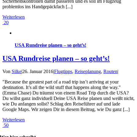
Sicherheitskontrollen damit passieren und es soll im Flugzeug
problemlos ins Handgepäckfach [...]
Weiterlesen
20
USA Rundreise planen – so geht’s!
USA Rundreise planen – so geht’s!
Von
Silke
|
26. Januar 2016
|
Flugtipps
,
Reiseplanung
,
Routen
|
"Because the greatest part of a road trip isn’t arriving at your
destination. It’s all the wild stuff that happens along the way."
(Emma Chase) Du träumst von einem Road Trip durch die USA?
Du willst ganz individuell Deine USA Reise planen und weißt nicht,
wie Du anfangen sollst? Schlag den Reiseführer auf und lade
Google Maps. Wir zeigen Dir in diesem Beitrag, wie Du ganz [...]
Weiterlesen
50