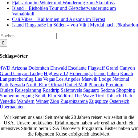
Fjallsarlon im Winter und Wanderung zum Skutafoss
Island – Eishöhlen Tour und Gletscherwanderung am
Vatnajökull
Cali Vibes – Kalifornien und Arizona im Herbst
Island Ringstraße im Süden – von Vik i Myrdal nach Jökulsarlo
Suche
nach:
Schlagwörter
4WD
Arizona
Dolomiten
Ehrwald
Escalante
Flagstaff
Grand Canyon
Grand Canyon Lodge
Highway 12
Höhenangst
Island
Italien
Kanab
Langstreckenflug
Las Vegas
Los Angeles
Maswik Lodge
National
Park
Nevada
North Rim
Offroad
Outlet Mall
Phoenix
Premium
Outlets
Reiseplanung
Roadtrip
Safetravels
Saguaro
Sedona
Shopping
Sonnenuntergang
South Rim
Südtirol
The Wave
Tirol
Toblach
Utah
Venedig
Wandern
Winter
Zion
Zugspitzarena
Zugspitze
Österreich
Übernachten
Wir kennen uns aus! Seit mehr als 20 Jahren reisen wir selbst in die
USA. Unsere praktischen Erfahrungen haben wir ergänzt durch ein
intensives Studium beim USA Discovery Programm. Bisher haben wir
die folgenden Kurse erfolgreich absolviert: