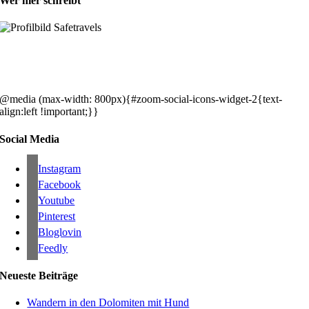
Wer hier schreibt
Hey, wir sind Silke & Markus. Die USA waren, sind und bleiben unse
gemeinsames Traumziel und deshalb zieht es uns seit rund 20 Jahren
immer wieder hin. Komm doch einfach mit!
@media (max-width: 800px){#zoom-social-icons-widget-2{text-
align:left !important;}}
Social Media
Instagram
Facebook
Youtube
Pinterest
Bloglovin
Feedly
Neueste Beiträge
Wandern in den Dolomiten mit Hund