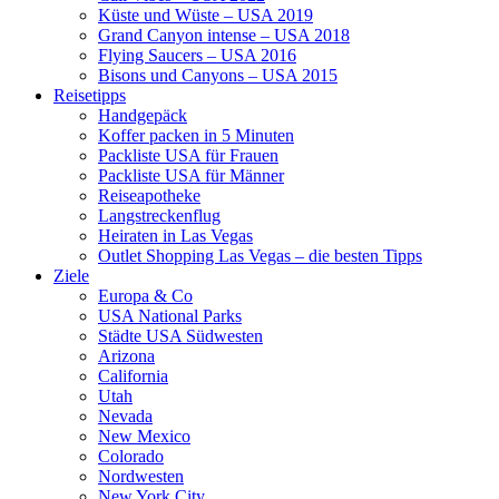
Küste und Wüste – USA 2019
Grand Canyon intense – USA 2018
Flying Saucers – USA 2016
Bisons und Canyons – USA 2015
Reisetipps
Handgepäck
Koffer packen in 5 Minuten
Packliste USA für Frauen
Packliste USA für Männer
Reiseapotheke
Langstreckenflug
Heiraten in Las Vegas
Outlet Shopping Las Vegas – die besten Tipps
Ziele
Europa & Co
USA National Parks
Städte USA Südwesten
Arizona
California
Utah
Nevada
New Mexico
Colorado
Nordwesten
New York City