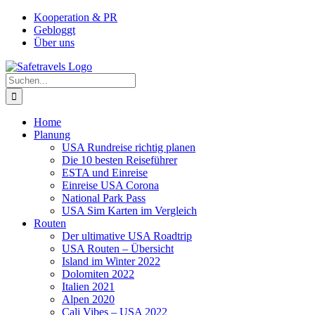
Zum
Facebook
Instagram
YouTube
Pinterest
Kooperation & PR
Inhalt
Gebloggt
springen
Über uns
Suche
nach:
Home
Planung
USA Rundreise richtig planen
Die 10 besten Reiseführer
ESTA und Einreise
Einreise USA Corona
National Park Pass
USA Sim Karten im Vergleich
Routen
Der ultimative USA Roadtrip
USA Routen – Übersicht
Island im Winter 2022
Dolomiten 2022
Italien 2021
Alpen 2020
Cali Vibes – USA 2022