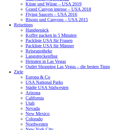
Küste und Wüste – USA 2019
Grand Canyon intense – USA 2018
Flying Saucers – USA 2016
Bisons und Canyons – USA 2015
Reisetipps
Handgepäck
Koffer packen in 5 Minuten
Packliste USA für Frauen
Packliste USA für Männer
Reiseapotheke
Langstreckenflug
Heiraten in Las Vegas
Outlet Shopping Las Vegas – die besten Tipps
Ziele
Europa & Co
USA National Parks
Städte USA Südwesten
Arizona
California
Utah
Nevada
New Mexico
Colorado
Nordwesten
New York City