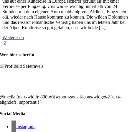
uns auf einer Rundreise in Europa sicherer gefühlt als mit einer
Fernreise per Flugzeug. Uns war es wichtig, innerhalb von 24
Stunden mit dem eigenen Auto unabhänig von Airlines, Flugzeiten
o.ä. wieder nach Hause kommen zu können. Die wilden Dolomiten
und das rosarot romantische Venedig haben uns im letzten Jahr bei
der Alpen Rundreise so gut gefallen, dass wir beide [...]
Weiterlesen
2
Wer hier schreibt
Hey, wir sind Silke & Markus. Die USA waren, sind und bleiben unse
gemeinsames Traumziel und deshalb zieht es uns seit rund 20 Jahren
immer wieder hin. Komm doch einfach mit!
@media (max-width: 800px){#zoom-social-icons-widget-2{text-
align:left !important;}}
Social Media
Instagram