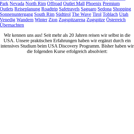
Park
Nevada
North Rim
Offroad
Outlet Mall
Phoenix
Premium
Outlets
Reiseplanung
Roadtrip
Safetravels
Saguaro
Sedona
Shopping
Sonnenuntergang
South Rim
Südtirol
The Wave
Tirol
Toblach
Utah
Venedig
Wandern
Winter
Zion
Zugspitzarena
Zugspitze
Österreich
Übernachten
Wir kennen uns aus! Seit mehr als 20 Jahren reisen wir selbst in die
USA. Unsere praktischen Erfahrungen haben wir ergänzt durch ein
intensives Studium beim USA Discovery Programm. Bisher haben wir
die folgenden Kurse erfolgreich absolviert: