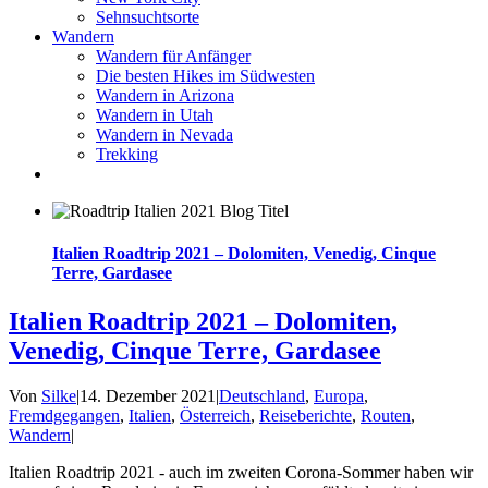
Sehnsuchtsorte
Wandern
Wandern für Anfänger
Die besten Hikes im Südwesten
Wandern in Arizona
Wandern in Utah
Wandern in Nevada
Trekking
Italien Roadtrip 2021 – Dolomiten, Venedig, Cinque
Terre, Gardasee
Italien Roadtrip 2021 – Dolomiten,
Venedig, Cinque Terre, Gardasee
Von
Silke
|
14. Dezember 2021
|
Deutschland
,
Europa
,
Fremdgegangen
,
Italien
,
Österreich
,
Reiseberichte
,
Routen
,
Wandern
|
Italien Roadtrip 2021 - auch im zweiten Corona-Sommer haben wir