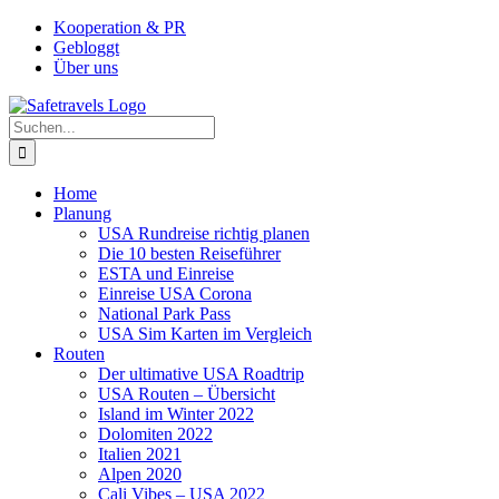
Zum
Facebook
Instagram
YouTube
Pinterest
Kooperation & PR
Inhalt
Gebloggt
springen
Über uns
Suche
nach:
Home
Planung
USA Rundreise richtig planen
Die 10 besten Reiseführer
ESTA und Einreise
Einreise USA Corona
National Park Pass
USA Sim Karten im Vergleich
Routen
Der ultimative USA Roadtrip
USA Routen – Übersicht
Island im Winter 2022
Dolomiten 2022
Italien 2021
Alpen 2020
Cali Vibes – USA 2022