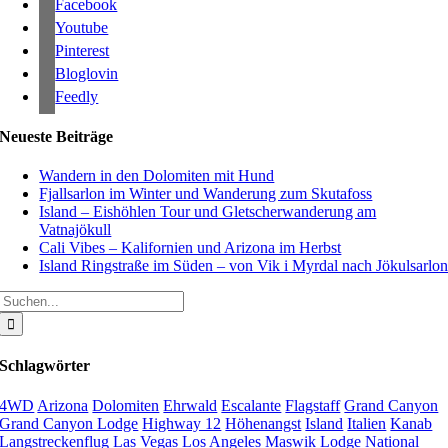
Facebook
Youtube
Pinterest
Bloglovin
Feedly
Neueste Beiträge
Wandern in den Dolomiten mit Hund
Fjallsarlon im Winter und Wanderung zum Skutafoss
Island – Eishöhlen Tour und Gletscherwanderung am
Vatnajökull
Cali Vibes – Kalifornien und Arizona im Herbst
Island Ringstraße im Süden – von Vik i Myrdal nach Jökulsarlo
Suche
nach:
Schlagwörter
4WD
Arizona
Dolomiten
Ehrwald
Escalante
Flagstaff
Grand Canyon
Grand Canyon Lodge
Highway 12
Höhenangst
Island
Italien
Kanab
Langstreckenflug
Las Vegas
Los Angeles
Maswik Lodge
National