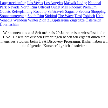
Langstreckenflug
Las Vegas
Los Angeles
Maswik Lodge
National
Park
Nevada
North Rim
Offroad
Outlet Mall
Phoenix
Premium
Outlets
Reiseplanung
Roadtrip
Safetravels
Saguaro
Sedona
Shopping
Sonnenuntergang
South Rim
Südtirol
The Wave
Tirol
Toblach
Utah
Venedig
Wandern
Winter
Zion
Zugspitzarena
Zugspitze
Österreich
Übernachten
Wir kennen uns aus! Seit mehr als 20 Jahren reisen wir selbst in die
USA. Unsere praktischen Erfahrungen haben wir ergänzt durch ein
intensives Studium beim USA Discovery Programm. Bisher haben wir
die folgenden Kurse erfolgreich absolviert: