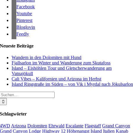
Facebook
Youtube
Pinterest
Bloglovin
Feedly
Neueste Beiträge
Wandern in den Dolomiten mit Hund
Fjallsarlon im Winter und Wanderung zum Skutafoss
Island – Eishöhlen Tour und Gletscherwanderung am
Vatnajökull
Cali Vibes – Kalifornien und Arizona im Herbst
Island Ringstraße im Süden – von Vik i Myrdal nach Jökulsarlo
Suche
nach:
Schlagwörter
4WD
Arizona
Dolomiten
Ehrwald
Escalante
Flagstaff
Grand Canyon
Grand Canyon Lodge
Highway 12
Höhenangst
Island
Italien
Kanab