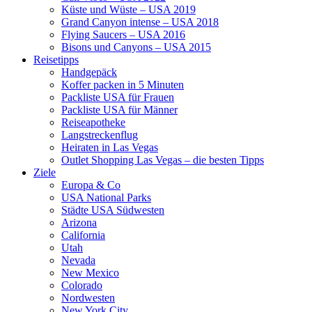
Küste und Wüste – USA 2019
Grand Canyon intense – USA 2018
Flying Saucers – USA 2016
Bisons und Canyons – USA 2015
Reisetipps
Handgepäck
Koffer packen in 5 Minuten
Packliste USA für Frauen
Packliste USA für Männer
Reiseapotheke
Langstreckenflug
Heiraten in Las Vegas
Outlet Shopping Las Vegas – die besten Tipps
Ziele
Europa & Co
USA National Parks
Städte USA Südwesten
Arizona
California
Utah
Nevada
New Mexico
Colorado
Nordwesten
New York City