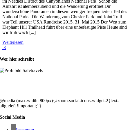
im Needles District des Canyonlands National Park. Schon die
Anfahrt ist atemberaubend und die Wanderung eröffnet Dir
wunderschöne Panoramen in diesem weniger frequentierten Teil des
National Parks. Die Wanderung zum Chesler Park und Joint Trail
war Teil unserer USA Rundreise 2015. 31. Mai 2015 Der Weg zum
Elephant Hill Trailhead führt über eine unbefestigte Piste Heute sind
wir früh wach [...]
Weiterlesen
3
Wer hier schreibt
Hey, wir sind Silke & Markus. Die USA waren, sind und bleiben unse
gemeinsames Traumziel und deshalb zieht es uns seit rund 20 Jahren
immer wieder hin. Komm doch einfach mit!
@media (max-width: 800px){#zoom-social-icons-widget-2{text-
align:left !important;}}
Social Media
Instagram