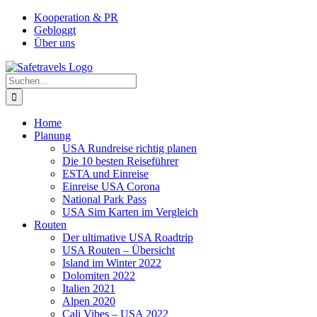
Zum
Facebook
Instagram
YouTube
Pinterest
Kooperation & PR
Inhalt
Gebloggt
springen
Über uns
Suche
nach:
Home
Planung
USA Rundreise richtig planen
Die 10 besten Reiseführer
ESTA und Einreise
Einreise USA Corona
National Park Pass
USA Sim Karten im Vergleich
Routen
Der ultimative USA Roadtrip
USA Routen – Übersicht
Island im Winter 2022
Dolomiten 2022
Italien 2021
Alpen 2020
Cali Vibes – USA 2022