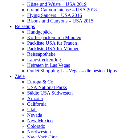
Küste und Wüste – USA 2019
Grand Canyon intense – USA 2018
Flying Saucers – USA 2016
Bisons und Canyons – USA 2015
Reisetipps
Handgepäck
Koffer packen in 5 Minuten
Packliste USA für Frauen
Packliste USA für Männer
Reiseapotheke
Langstreckenflug
Heiraten in Las Vegas
Outlet Shopping Las Vegas – die besten Tipps
Ziele
Europa & Co
USA National Parks
Städte USA Südwesten
Arizona
California
Utah
Nevada
New Mexico
Colorado
Nordwesten
New York City