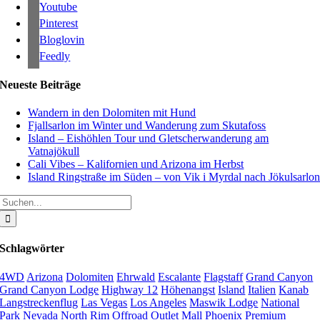
Youtube
Pinterest
Bloglovin
Feedly
Neueste Beiträge
Wandern in den Dolomiten mit Hund
Fjallsarlon im Winter und Wanderung zum Skutafoss
Island – Eishöhlen Tour und Gletscherwanderung am
Vatnajökull
Cali Vibes – Kalifornien und Arizona im Herbst
Island Ringstraße im Süden – von Vik i Myrdal nach Jökulsarlo
Suche
nach:
Schlagwörter
4WD
Arizona
Dolomiten
Ehrwald
Escalante
Flagstaff
Grand Canyon
Grand Canyon Lodge
Highway 12
Höhenangst
Island
Italien
Kanab
Langstreckenflug
Las Vegas
Los Angeles
Maswik Lodge
National
Park
Nevada
North Rim
Offroad
Outlet Mall
Phoenix
Premium