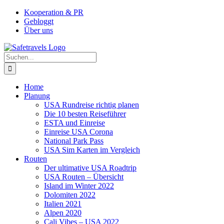
Zum
Facebook
Instagram
YouTube
Pinterest
Kooperation & PR
Inhalt
Gebloggt
springen
Über uns
Suche
nach:
Home
Planung
USA Rundreise richtig planen
Die 10 besten Reiseführer
ESTA und Einreise
Einreise USA Corona
National Park Pass
USA Sim Karten im Vergleich
Routen
Der ultimative USA Roadtrip
USA Routen – Übersicht
Island im Winter 2022
Dolomiten 2022
Italien 2021
Alpen 2020
Cali Vibes – USA 2022