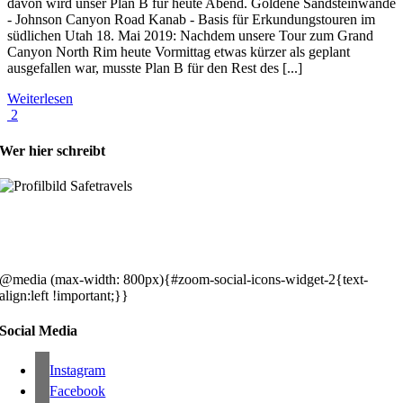
davon wird unser Plan B für heute Abend. Goldene Sandsteinwände
- Johnson Canyon Road Kanab - Basis für Erkundungstouren im
südlichen Utah 18. Mai 2019: Nachdem unsere Tour zum Grand
Canyon North Rim heute Vormittag etwas kürzer als geplant
ausgefallen war, musste Plan B für den Rest des [...]
Weiterlesen
2
Wer hier schreibt
Hey, wir sind Silke & Markus. Die USA waren, sind und bleiben unse
gemeinsames Traumziel und deshalb zieht es uns seit rund 20 Jahren
immer wieder hin. Komm doch einfach mit!
@media (max-width: 800px){#zoom-social-icons-widget-2{text-
align:left !important;}}
Social Media
Instagram
Facebook