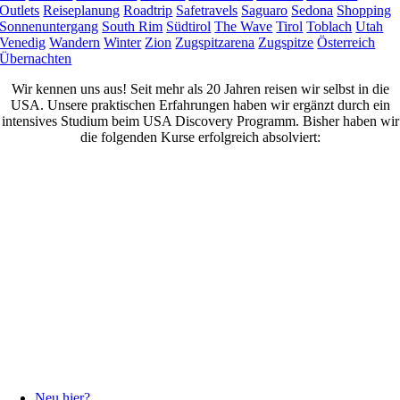
Outlets
Reiseplanung
Roadtrip
Safetravels
Saguaro
Sedona
Shopping
Sonnenuntergang
South Rim
Südtirol
The Wave
Tirol
Toblach
Utah
Venedig
Wandern
Winter
Zion
Zugspitzarena
Zugspitze
Österreich
Übernachten
Wir kennen uns aus! Seit mehr als 20 Jahren reisen wir selbst in die
USA. Unsere praktischen Erfahrungen haben wir ergänzt durch ein
intensives Studium beim USA Discovery Programm. Bisher haben wir
die folgenden Kurse erfolgreich absolviert:
Neu hier?