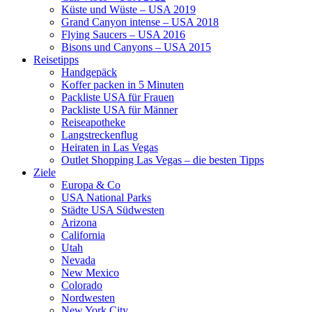
Küste und Wüste – USA 2019
Grand Canyon intense – USA 2018
Flying Saucers – USA 2016
Bisons und Canyons – USA 2015
Reisetipps
Handgepäck
Koffer packen in 5 Minuten
Packliste USA für Frauen
Packliste USA für Männer
Reiseapotheke
Langstreckenflug
Heiraten in Las Vegas
Outlet Shopping Las Vegas – die besten Tipps
Ziele
Europa & Co
USA National Parks
Städte USA Südwesten
Arizona
California
Utah
Nevada
New Mexico
Colorado
Nordwesten
New York City