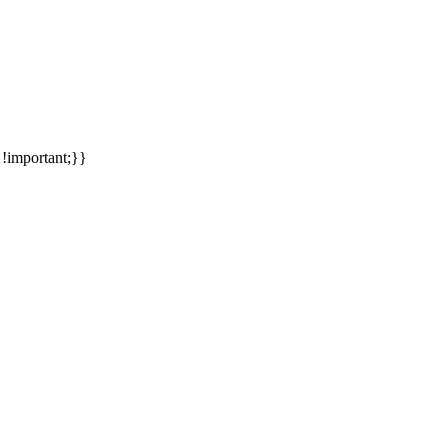
meinsames Traumziel und deshalb zieht es uns seit rund 20 Jahren imm
 !important;}}