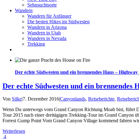
Sehnsuchtsorte
Wandern
Wandern für Anfänger
Die besten Hikes im Südwesten
Wandern in Arizona
Wandern in Utah
Wandern in Nevada
Trekking
Der echte Südwesten und ein brennendes Haus – Highway 
Der echte Südwesten und ein brennendes 
Von
Silke
|
7. Dezember 2016
|
Canyonlands
,
Reiseberichte
,
Reiseberic
Wenn Du unterwegs vom Grand Canyon Richtung Moab bist, führt Dic
Tour 2015 nach einer dreitägigen Trekking-Tour im Grand Canyon üb
Forrest Gump Point Vom Grand Canyon Village kommend fahren wir 
Weiterlesen
4