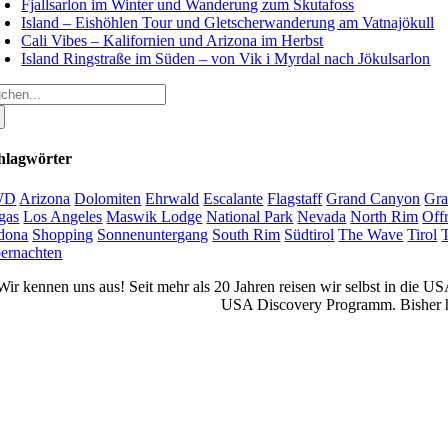
Fjallsarlon im Winter und Wanderung zum Skutafoss
Island – Eishöhlen Tour und Gletscherwanderung am Vatnajökull
Cali Vibes – Kalifornien und Arizona im Herbst
Island Ringstraße im Süden – von Vik i Myrdal nach Jökulsarlon
che
ch:
hlagwörter
WD
Arizona
Dolomiten
Ehrwald
Escalante
Flagstaff
Grand Canyon
Gra
gas
Los Angeles
Maswik Lodge
National Park
Nevada
North Rim
Off
dona
Shopping
Sonnenuntergang
South Rim
Südtirol
The Wave
Tirol
ernachten
Wir kennen uns aus! Seit mehr als 20 Jahren reisen wir selbst in die 
USA Discovery Programm. Bisher ha