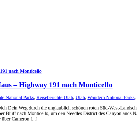
191 nach Monticello
Haus – Highway 191 nach Monticello
hte National Parks
,
Reiseberichte Utah
,
Utah
,
Wandern National Parks
,
h Dein Weg durch die unglaublich schönen roten Süd-West-Landschaf
er Bluff nach Monticello, um den Needles District des Canyonlands N
über Cameron [...]