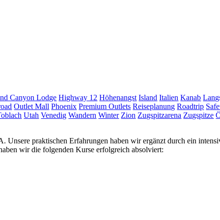
nd Canyon Lodge
Highway 12
Höhenangst
Island
Italien
Kanab
Langs
road
Outlet Mall
Phoenix
Premium Outlets
Reiseplanung
Roadtrip
Safe
Toblach
Utah
Venedig
Wandern
Winter
Zion
Zugspitzarena
Zugspitze
Ö
USA. Unsere praktischen Erfahrungen haben wir ergänzt durch ein inten
ben wir die folgenden Kurse erfolgreich absolviert: