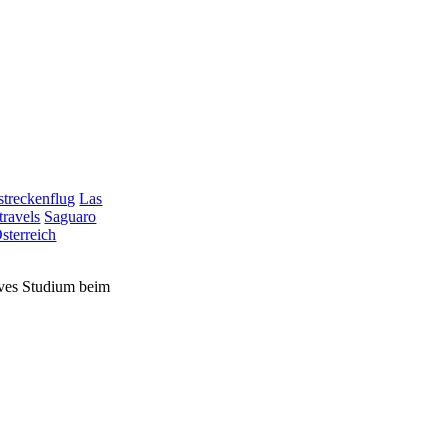
treckenflug
Las
travels
Saguaro
sterreich
sives Studium beim