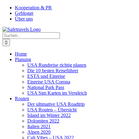
Zum
Facebook
Instagram
YouTube
Pinterest
Kooperation & PR
Inhalt
Gebloggt
springen
Über uns
Suche
nach:
Home
Planung
USA Rundreise richtig planen
Die 10 besten Reiseführer
ESTA und Einreise
Einreise USA Corona
National Park Pass
USA Sim Karten im Vergleich
Routen
Der ultimative USA Roadtrip
USA Routen – Übersicht
Island im Winter 2022
Dolomiten 2022
Italien 2021
Alpen 2020
Cali Vibes – USA 2022