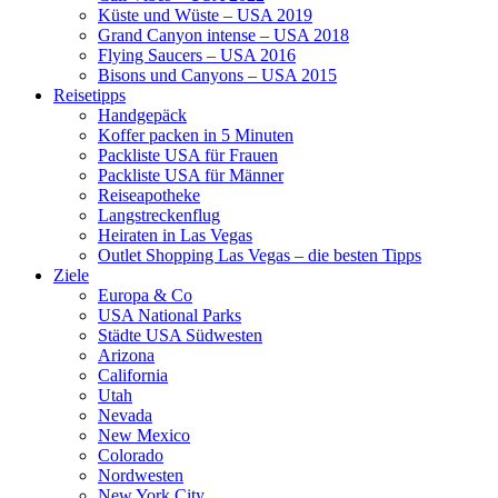
Küste und Wüste – USA 2019
Grand Canyon intense – USA 2018
Flying Saucers – USA 2016
Bisons und Canyons – USA 2015
Reisetipps
Handgepäck
Koffer packen in 5 Minuten
Packliste USA für Frauen
Packliste USA für Männer
Reiseapotheke
Langstreckenflug
Heiraten in Las Vegas
Outlet Shopping Las Vegas – die besten Tipps
Ziele
Europa & Co
USA National Parks
Städte USA Südwesten
Arizona
California
Utah
Nevada
New Mexico
Colorado
Nordwesten
New York City