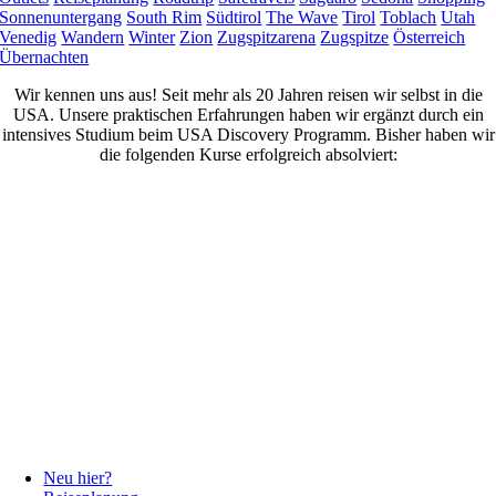
Sonnenuntergang
South Rim
Südtirol
The Wave
Tirol
Toblach
Utah
Venedig
Wandern
Winter
Zion
Zugspitzarena
Zugspitze
Österreich
Übernachten
Wir kennen uns aus! Seit mehr als 20 Jahren reisen wir selbst in die
USA. Unsere praktischen Erfahrungen haben wir ergänzt durch ein
intensives Studium beim USA Discovery Programm. Bisher haben wir
die folgenden Kurse erfolgreich absolviert:
Neu hier?