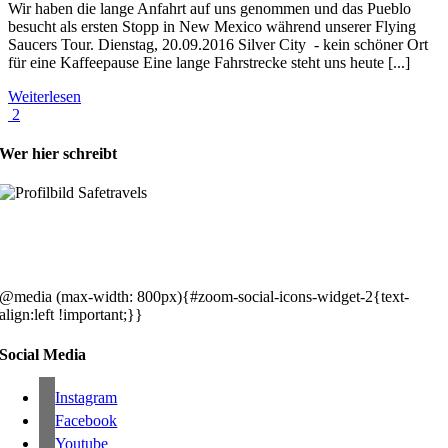
Wir haben die lange Anfahrt auf uns genommen und das Pueblo
besucht als ersten Stopp in New Mexico während unserer Flying
Saucers Tour. Dienstag, 20.09.2016 Silver City - kein schöner Ort
für eine Kaffeepause Eine lange Fahrstrecke steht uns heute [...]
Weiterlesen
2
Wer hier schreibt
Hey, wir sind Silke & Markus. Die USA waren, sind und bleiben unse
gemeinsames Traumziel und deshalb zieht es uns seit rund 20 Jahren
immer wieder hin. Komm doch einfach mit!
@media (max-width: 800px){#zoom-social-icons-widget-2{text-
align:left !important;}}
Social Media
Instagram
Facebook
Youtube