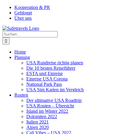
Zum
Facebook
Instagram
YouTube
Pinterest
Kooperation & PR
Inhalt
Gebloggt
springen
Über uns
Suche
nach:
Home
Planung
USA Rundreise richtig planen
Die 10 besten Reiseführer
ESTA und Einreise
Einreise USA Corona
National Park Pass
USA Sim Karten im Vergleich
Routen
Der ultimative USA Roadtrip
USA Routen – Übersicht
Island im Winter 2022
Dolomiten 2022
Italien 2021
Alpen 2020
Cali Vibes – USA 2022