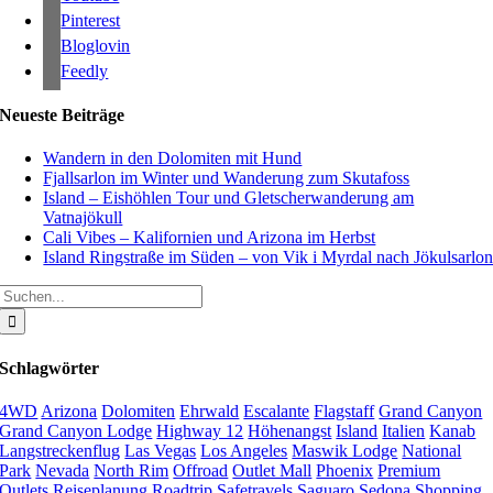
Pinterest
Bloglovin
Feedly
Neueste Beiträge
Wandern in den Dolomiten mit Hund
Fjallsarlon im Winter und Wanderung zum Skutafoss
Island – Eishöhlen Tour und Gletscherwanderung am
Vatnajökull
Cali Vibes – Kalifornien und Arizona im Herbst
Island Ringstraße im Süden – von Vik i Myrdal nach Jökulsarlo
Suche
nach:
Schlagwörter
4WD
Arizona
Dolomiten
Ehrwald
Escalante
Flagstaff
Grand Canyon
Grand Canyon Lodge
Highway 12
Höhenangst
Island
Italien
Kanab
Langstreckenflug
Las Vegas
Los Angeles
Maswik Lodge
National
Park
Nevada
North Rim
Offroad
Outlet Mall
Phoenix
Premium
Outlets
Reiseplanung
Roadtrip
Safetravels
Saguaro
Sedona
Shopping