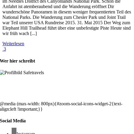
im Needles District des Canyonlands National Park. Schon die
Anfahrt ist atemberaubend und die Wanderung eröffnet Dir
wunderschöne Panoramen in diesem weniger frequentierten Teil des
National Parks. Die Wanderung zum Chesler Park und Joint Trail
war Teil unserer USA Rundreise 2015. 31. Mai 2015 Der Weg zum
Elephant Hill Trailhead führt über eine unbefestigte Piste Heute sind
wir früh wach [...]
Weiterlesen
3
Wer hier schreibt
Hey, wir sind Silke & Markus. Die USA waren, sind und bleiben unse
gemeinsames Traumziel und deshalb zieht es uns seit rund 20 Jahren
immer wieder hin. Komm doch einfach mit!
@media (max-width: 800px){#zoom-social-icons-widget-2{text-
align:left !important;}}
Social Media
Instagram