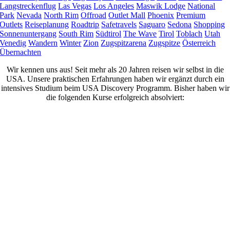
Langstreckenflug
Las Vegas
Los Angeles
Maswik Lodge
National
Park
Nevada
North Rim
Offroad
Outlet Mall
Phoenix
Premium
Outlets
Reiseplanung
Roadtrip
Safetravels
Saguaro
Sedona
Shopping
Sonnenuntergang
South Rim
Südtirol
The Wave
Tirol
Toblach
Utah
Venedig
Wandern
Winter
Zion
Zugspitzarena
Zugspitze
Österreich
Übernachten
Wir kennen uns aus! Seit mehr als 20 Jahren reisen wir selbst in die
USA. Unsere praktischen Erfahrungen haben wir ergänzt durch ein
intensives Studium beim USA Discovery Programm. Bisher haben wir
die folgenden Kurse erfolgreich absolviert: