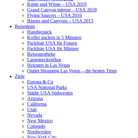
Küste und Wüste – USA 2019
Grand Canyon intense – USA 2018
Flying Saucers – USA 2016
Bisons und Canyons – USA 2015
Reisetipps
Handgepäck
Koffer packen in 5 Minuten
Packliste USA für Frauen
Packliste USA für Männer
Reiseapotheke
Langstreckenflug
Heiraten in Las Vegas
Outlet Shopping Las Vegas – die besten Tipps
Ziele
Europa & Co
USA National Parks
Städte USA Südwesten
Arizona
California
Utah
Nevada
New Mexico
Colorado
Nordwesten
New York City