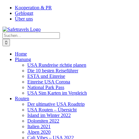
Zum
Facebook
Instagram
YouTube
Pinterest
Kooperation & PR
Inhalt
Gebloggt
springen
Über uns
Suche
nach:
Home
Planung
USA Rundreise richtig planen
Die 10 besten Reiseführer
ESTA und Einreise
Einreise USA Corona
National Park Pass
USA Sim Karten im Vergleich
Routen
Der ultimative USA Roadtrip
USA Routen – Übersicht
Island im Winter 2022
Dolomiten 2022
Italien 2021
Alpen 2020
Cali Vibes – USA 2022