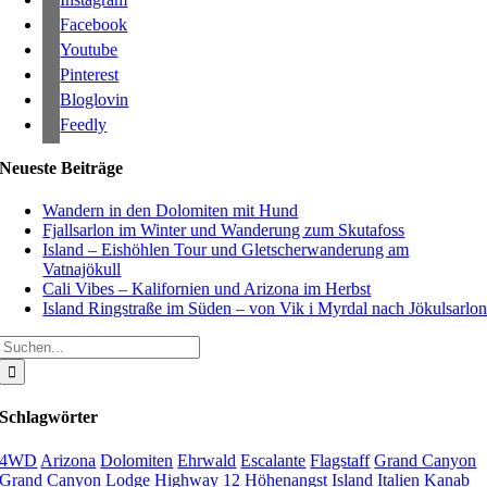
Facebook
Youtube
Pinterest
Bloglovin
Feedly
Neueste Beiträge
Wandern in den Dolomiten mit Hund
Fjallsarlon im Winter und Wanderung zum Skutafoss
Island – Eishöhlen Tour und Gletscherwanderung am
Vatnajökull
Cali Vibes – Kalifornien und Arizona im Herbst
Island Ringstraße im Süden – von Vik i Myrdal nach Jökulsarlo
Suche
nach:
Schlagwörter
4WD
Arizona
Dolomiten
Ehrwald
Escalante
Flagstaff
Grand Canyon
Grand Canyon Lodge
Highway 12
Höhenangst
Island
Italien
Kanab