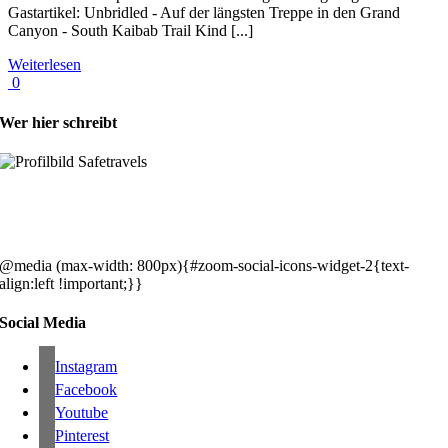
Gastartikel: Unbridled - Auf der längsten Treppe in den Grand
Canyon - South Kaibab Trail Kind [...]
Weiterlesen
0
Wer hier schreibt
Hey, wir sind Silke & Markus. Die USA waren, sind und bleiben unse
gemeinsames Traumziel und deshalb zieht es uns seit rund 20 Jahren
immer wieder hin. Komm doch einfach mit!
@media (max-width: 800px){#zoom-social-icons-widget-2{text-
align:left !important;}}
Social Media
Instagram
Facebook
Youtube
Pinterest