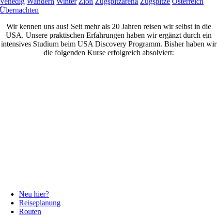
Venedig
Wandern
Winter
Zion
Zugspitzarena
Zugspitze
Österreich
Übernachten
Wir kennen uns aus! Seit mehr als 20 Jahren reisen wir selbst in die
USA. Unsere praktischen Erfahrungen haben wir ergänzt durch ein
intensives Studium beim USA Discovery Programm. Bisher haben wir
die folgenden Kurse erfolgreich absolviert:
Neu hier?
Reiseplanung
Routen