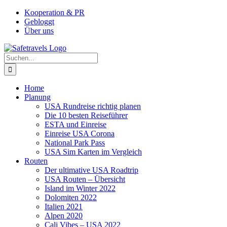
Zum
Facebook
Instagram
YouTube
Pinterest
Kooperation & PR
Inhalt
Gebloggt
springen
Über uns
Suche
nach:
Home
Planung
USA Rundreise richtig planen
Die 10 besten Reiseführer
ESTA und Einreise
Einreise USA Corona
National Park Pass
USA Sim Karten im Vergleich
Routen
Der ultimative USA Roadtrip
USA Routen – Übersicht
Island im Winter 2022
Dolomiten 2022
Italien 2021
Alpen 2020
Cali Vibes – USA 2022