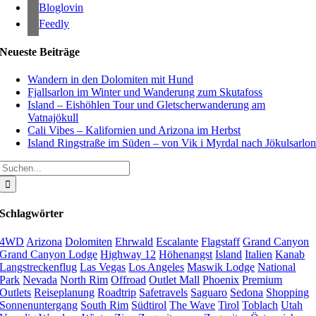
Bloglovin
Feedly
Neueste Beiträge
Wandern in den Dolomiten mit Hund
Fjallsarlon im Winter und Wanderung zum Skutafoss
Island – Eishöhlen Tour und Gletscherwanderung am
Vatnajökull
Cali Vibes – Kalifornien und Arizona im Herbst
Island Ringstraße im Süden – von Vik i Myrdal nach Jökulsarlo
Suche
nach:
Schlagwörter
4WD
Arizona
Dolomiten
Ehrwald
Escalante
Flagstaff
Grand Canyon
Grand Canyon Lodge
Highway 12
Höhenangst
Island
Italien
Kanab
Langstreckenflug
Las Vegas
Los Angeles
Maswik Lodge
National
Park
Nevada
North Rim
Offroad
Outlet Mall
Phoenix
Premium
Outlets
Reiseplanung
Roadtrip
Safetravels
Saguaro
Sedona
Shopping
Sonnenuntergang
South Rim
Südtirol
The Wave
Tirol
Toblach
Utah