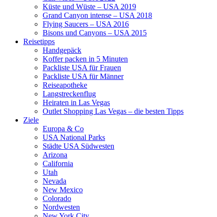
Küste und Wüste – USA 2019
Grand Canyon intense – USA 2018
Flying Saucers – USA 2016
Bisons und Canyons – USA 2015
Reisetipps
Handgepäck
Koffer packen in 5 Minuten
Packliste USA für Frauen
Packliste USA für Männer
Reiseapotheke
Langstreckenflug
Heiraten in Las Vegas
Outlet Shopping Las Vegas – die besten Tipps
Ziele
Europa & Co
USA National Parks
Städte USA Südwesten
Arizona
California
Utah
Nevada
New Mexico
Colorado
Nordwesten
New York City