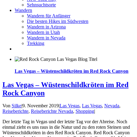
Sehnsuchtsorte
Wandern
Wandern für Anfänger
Die besten Hikes im Südwesten
Wandern in Arizona
Wandern in Utah
Wandern in Nevada
Trekking
Las Vegas – Wüstenschildkröten im Red Rock Canyon
Las Vegas – Wüstenschildkröten im Red
Rock Canyon
Von
Silke
|
9. November 2019
|
Las Vegas
,
Las Vegas
,
Nevada
,
Reiseberichte
,
Reiseberichte Nevada
,
Shopping
|
Der letzte Tag in Vegas und der letzte Tag vor der Abreise. Noch
einmal zieht es uns raus in die Natur und zu den roten Steinen und
Wüstenschildkröten in den Red Rock Canyon. Red Rock Canyon