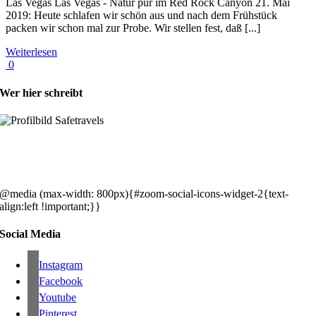
Las Vegas Las Vegas - Natur pur im Red Rock Canyon 21. Mai
2019: Heute schlafen wir schön aus und nach dem Frühstück
packen wir schon mal zur Probe. Wir stellen fest, daß [...]
Weiterlesen
0
Wer hier schreibt
Hey, wir sind Silke & Markus. Die USA waren, sind und bleiben unse
gemeinsames Traumziel und deshalb zieht es uns seit rund 20 Jahren
immer wieder hin. Komm doch einfach mit!
@media (max-width: 800px){#zoom-social-icons-widget-2{text-
align:left !important;}}
Social Media
Instagram
Facebook
Youtube
Pinterest