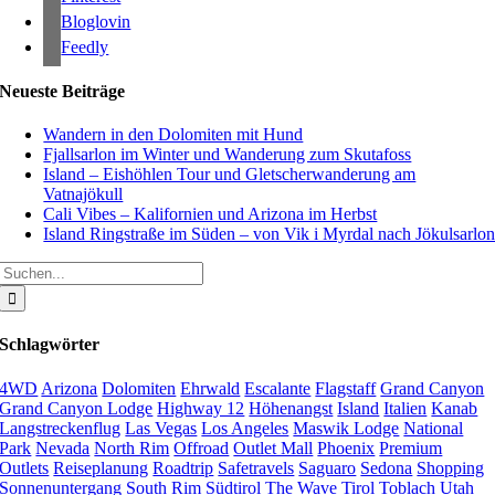
Bloglovin
Feedly
Neueste Beiträge
Wandern in den Dolomiten mit Hund
Fjallsarlon im Winter und Wanderung zum Skutafoss
Island – Eishöhlen Tour und Gletscherwanderung am
Vatnajökull
Cali Vibes – Kalifornien und Arizona im Herbst
Island Ringstraße im Süden – von Vik i Myrdal nach Jökulsarlo
Suche
nach:
Schlagwörter
4WD
Arizona
Dolomiten
Ehrwald
Escalante
Flagstaff
Grand Canyon
Grand Canyon Lodge
Highway 12
Höhenangst
Island
Italien
Kanab
Langstreckenflug
Las Vegas
Los Angeles
Maswik Lodge
National
Park
Nevada
North Rim
Offroad
Outlet Mall
Phoenix
Premium
Outlets
Reiseplanung
Roadtrip
Safetravels
Saguaro
Sedona
Shopping
Sonnenuntergang
South Rim
Südtirol
The Wave
Tirol
Toblach
Utah