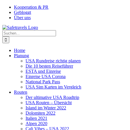
Zum
Facebook
Instagram
YouTube
Pinterest
Kooperation & PR
Inhalt
Gebloggt
springen
Über uns
Suche
nach:
Home
Planung
USA Rundreise richtig planen
Die 10 besten Reiseführer
ESTA und Einreise
Einreise USA Corona
National Park Pass
USA Sim Karten im Vergleich
Routen
Der ultimative USA Roadtrip
USA Routen – Übersicht
Island im Winter 2022
Dolomiten 2022
Italien 2021
Alpen 2020
Cali Vibes – USA 2022