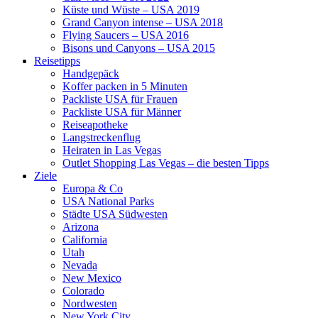
Küste und Wüste – USA 2019
Grand Canyon intense – USA 2018
Flying Saucers – USA 2016
Bisons und Canyons – USA 2015
Reisetipps
Handgepäck
Koffer packen in 5 Minuten
Packliste USA für Frauen
Packliste USA für Männer
Reiseapotheke
Langstreckenflug
Heiraten in Las Vegas
Outlet Shopping Las Vegas – die besten Tipps
Ziele
Europa & Co
USA National Parks
Städte USA Südwesten
Arizona
California
Utah
Nevada
New Mexico
Colorado
Nordwesten
New York City