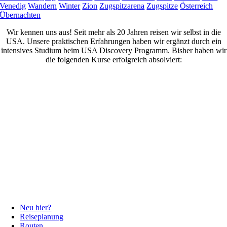
Venedig
Wandern
Winter
Zion
Zugspitzarena
Zugspitze
Österreich
Übernachten
Wir kennen uns aus! Seit mehr als 20 Jahren reisen wir selbst in die
USA. Unsere praktischen Erfahrungen haben wir ergänzt durch ein
intensives Studium beim USA Discovery Programm. Bisher haben wir
die folgenden Kurse erfolgreich absolviert:
Neu hier?
Reiseplanung
Routen