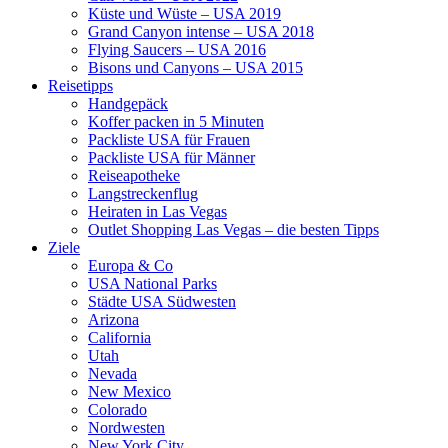
Küste und Wüste – USA 2019
Grand Canyon intense – USA 2018
Flying Saucers – USA 2016
Bisons und Canyons – USA 2015
Reisetipps
Handgepäck
Koffer packen in 5 Minuten
Packliste USA für Frauen
Packliste USA für Männer
Reiseapotheke
Langstreckenflug
Heiraten in Las Vegas
Outlet Shopping Las Vegas – die besten Tipps
Ziele
Europa & Co
USA National Parks
Städte USA Südwesten
Arizona
California
Utah
Nevada
New Mexico
Colorado
Nordwesten
New York City