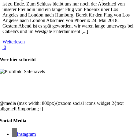
ist zu Ende. Zum Schluss bleibt uns nur noch der Abschied von
unserer Freundin und ein langer Flug von Phoenix über Los
Angeles und London nach Hamburg. Bereit für den Flug von Los
Angeles nach London Abschied von Phoenix 24. Mai 2018:
Gestern Abend ist es spät geworden, wir waren lange unterwegs bei
Cabela's und im Westgate Entertainment [...]
Weiterlesen
0
Wer hier schreibt
Hey, wir sind Silke & Markus. Die USA waren, sind und bleiben unse
gemeinsames Traumziel und deshalb zieht es uns seit rund 20 Jahren
immer wieder hin. Komm doch einfach mit!
@media (max-width: 800px){#zoom-social-icons-widget-2{text-
align:left !important;}}
Social Media
Instagram