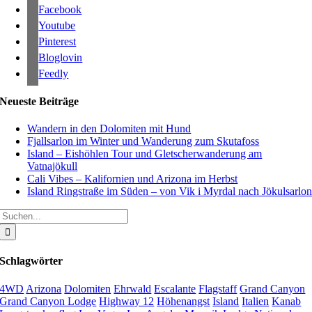
Facebook
Youtube
Pinterest
Bloglovin
Feedly
Neueste Beiträge
Wandern in den Dolomiten mit Hund
Fjallsarlon im Winter und Wanderung zum Skutafoss
Island – Eishöhlen Tour und Gletscherwanderung am
Vatnajökull
Cali Vibes – Kalifornien und Arizona im Herbst
Island Ringstraße im Süden – von Vik i Myrdal nach Jökulsarlo
Suche
nach:
Schlagwörter
4WD
Arizona
Dolomiten
Ehrwald
Escalante
Flagstaff
Grand Canyon
Grand Canyon Lodge
Highway 12
Höhenangst
Island
Italien
Kanab