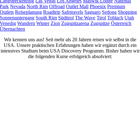
Langstreckenflug
Las Vegas
Los Angeles
Maswik Lodge
National
Park
Nevada
North Rim
Offroad
Outlet Mall
Phoenix
Premium
Outlets
Reiseplanung
Roadtrip
Safetravels
Saguaro
Sedona
Shopping
Sonnenuntergang
South Rim
Südtirol
The Wave
Tirol
Toblach
Utah
Venedig
Wandern
Winter
Zion
Zugspitzarena
Zugspitze
Österreich
Übernachten
Wir kennen uns aus! Seit mehr als 20 Jahren reisen wir selbst in die
USA. Unsere praktischen Erfahrungen haben wir ergänzt durch ein
intensives Studium beim USA Discovery Programm. Bisher haben wir
die folgenden Kurse erfolgreich absolviert: