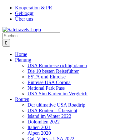
Zum
Facebook
Instagram
YouTube
Pinterest
Kooperation & PR
Inhalt
Gebloggt
springen
Über uns
Suche
nach:
Home
Planung
USA Rundreise richtig planen
Die 10 besten Reiseführer
ESTA und Einreise
Einreise USA Corona
National Park Pass
USA Sim Karten im Vergleich
Routen
Der ultimative USA Roadtrip
USA Routen – Übersicht
Island im Winter 2022
Dolomiten 2022
Italien 2021
Alpen 2020
Cali Vibes – USA 2022