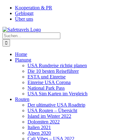
Zum
Facebook
Instagram
YouTube
Pinterest
Kooperation & PR
Inhalt
Gebloggt
springen
Über uns
Suche
nach:
Home
Planung
USA Rundreise richtig planen
Die 10 besten Reiseführer
ESTA und Einreise
Einreise USA Corona
National Park Pass
USA Sim Karten im Vergleich
Routen
Der ultimative USA Roadtrip
USA Routen – Übersicht
Island im Winter 2022
Dolomiten 2022
Italien 2021
Alpen 2020
Cali Vibes – USA 2022