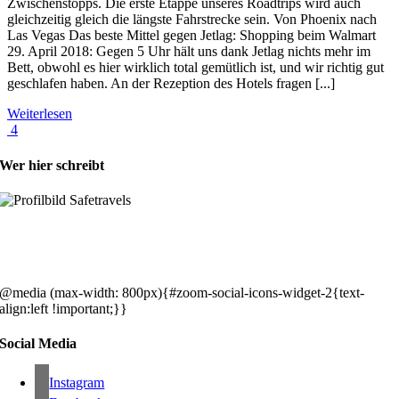
Zwischenstopps. Die erste Etappe unseres Roadtrips wird auch
gleichzeitig gleich die längste Fahrstrecke sein. Von Phoenix nach
Las Vegas Das beste Mittel gegen Jetlag: Shopping beim Walmart
29. April 2018: Gegen 5 Uhr hält uns dank Jetlag nichts mehr im
Bett, obwohl es hier wirklich total gemütlich ist, und wir richtig gut
geschlafen haben. An der Rezeption des Hotels fragen [...]
Weiterlesen
4
Wer hier schreibt
Hey, wir sind Silke & Markus. Die USA waren, sind und bleiben unse
gemeinsames Traumziel und deshalb zieht es uns seit rund 20 Jahren
immer wieder hin. Komm doch einfach mit!
@media (max-width: 800px){#zoom-social-icons-widget-2{text-
align:left !important;}}
Social Media
Instagram