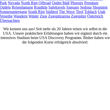
Park
Nevada
North Rim
Offroad
Outlet Mall
Phoenix
Premium
Outlets
Reiseplanung
Roadtrip
Safetravels
Saguaro
Sedona
Shopping
Sonnenuntergang
South Rim
Südtirol
The Wave
Tirol
Toblach
Utah
Venedig
Wandern
Winter
Zion
Zugspitzarena
Zugspitze
Österreich
Übernachten
Wir kennen uns aus! Seit mehr als 20 Jahren reisen wir selbst in die
USA. Unsere praktischen Erfahrungen haben wir ergänzt durch ein
intensives Studium beim USA Discovery Programm. Bisher haben wir
die folgenden Kurse erfolgreich absolviert: