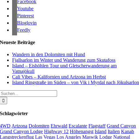
Facebook
Youtube
Pinterest
Bloglovin
Feedly
Neueste Beiträge
Wandern in den Dolomiten mit Hund
Fjallsarlon im Winter und Wanderung zum Skutafoss
Island – Eishöhlen Tour und Gletscherwanderung am
Vatnajökull
Cali Vibes – Kalifornien und Arizona im Herbst
Island Ringstraße im Süden – von Vik i Myrdal nach Jökulsarlo
Suche
nach:
Schlagwörter
4WD
Arizona
Dolomiten
Ehrwald
Escalante
Flagstaff
Grand Canyon
Grand Canyon Lodge
Highway 12
Höhenangst
Island
Italien
Kanab
Langstreckenflug
Las Vegas
Los Angeles
Maswik Lodge
National