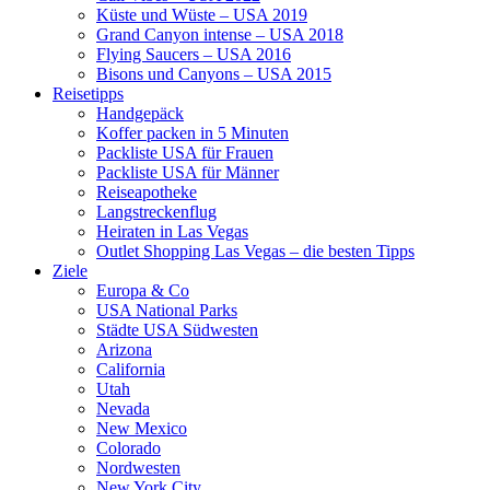
Küste und Wüste – USA 2019
Grand Canyon intense – USA 2018
Flying Saucers – USA 2016
Bisons und Canyons – USA 2015
Reisetipps
Handgepäck
Koffer packen in 5 Minuten
Packliste USA für Frauen
Packliste USA für Männer
Reiseapotheke
Langstreckenflug
Heiraten in Las Vegas
Outlet Shopping Las Vegas – die besten Tipps
Ziele
Europa & Co
USA National Parks
Städte USA Südwesten
Arizona
California
Utah
Nevada
New Mexico
Colorado
Nordwesten
New York City