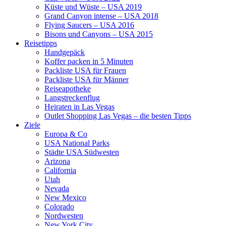
Küste und Wüste – USA 2019
Grand Canyon intense – USA 2018
Flying Saucers – USA 2016
Bisons und Canyons – USA 2015
Reisetipps
Handgepäck
Koffer packen in 5 Minuten
Packliste USA für Frauen
Packliste USA für Männer
Reiseapotheke
Langstreckenflug
Heiraten in Las Vegas
Outlet Shopping Las Vegas – die besten Tipps
Ziele
Europa & Co
USA National Parks
Städte USA Südwesten
Arizona
California
Utah
Nevada
New Mexico
Colorado
Nordwesten
New York City