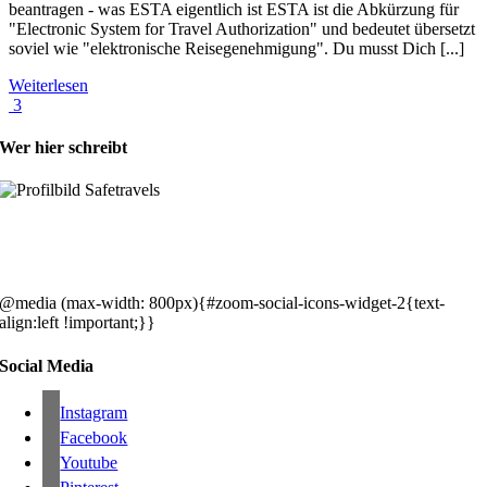
beantragen - was ESTA eigentlich ist ESTA ist die Abkürzung für
"Electronic System for Travel Authorization" und bedeutet übersetzt
soviel wie "elektronische Reisegenehmigung". Du musst Dich [...]
Weiterlesen
3
Wer hier schreibt
Hey, wir sind Silke & Markus. Die USA waren, sind und bleiben unse
gemeinsames Traumziel und deshalb zieht es uns seit rund 20 Jahren
immer wieder hin. Komm doch einfach mit!
@media (max-width: 800px){#zoom-social-icons-widget-2{text-
align:left !important;}}
Social Media
Instagram
Facebook
Youtube