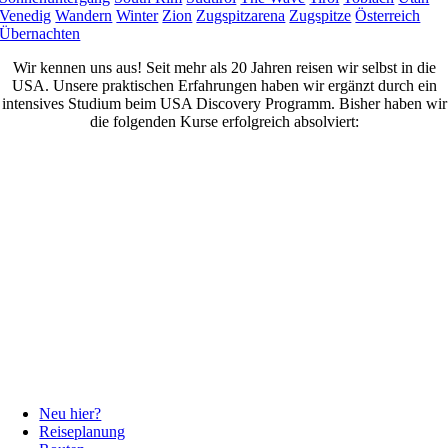
Venedig
Wandern
Winter
Zion
Zugspitzarena
Zugspitze
Österreich
Übernachten
Wir kennen uns aus! Seit mehr als 20 Jahren reisen wir selbst in die
USA. Unsere praktischen Erfahrungen haben wir ergänzt durch ein
intensives Studium beim USA Discovery Programm. Bisher haben wir
die folgenden Kurse erfolgreich absolviert:
Neu hier?
Reiseplanung