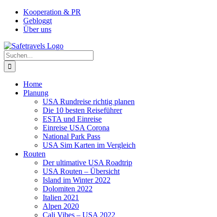
Zum
Facebook
Instagram
YouTube
Pinterest
Kooperation & PR
Inhalt
Gebloggt
springen
Über uns
Suche
nach:
Home
Planung
USA Rundreise richtig planen
Die 10 besten Reiseführer
ESTA und Einreise
Einreise USA Corona
National Park Pass
USA Sim Karten im Vergleich
Routen
Der ultimative USA Roadtrip
USA Routen – Übersicht
Island im Winter 2022
Dolomiten 2022
Italien 2021
Alpen 2020
Cali Vibes – USA 2022