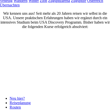
Venedig
Wandern
Winter
Zion
Zugspitzarena
Zugspitze
Österreich
Übernachten
Wir kennen uns aus! Seit mehr als 20 Jahren reisen wir selbst in die
USA. Unsere praktischen Erfahrungen haben wir ergänzt durch ein
intensives Studium beim USA Discovery Programm. Bisher haben wir
die folgenden Kurse erfolgreich absolviert:
Neu hier?
Reiseplanung
Routen