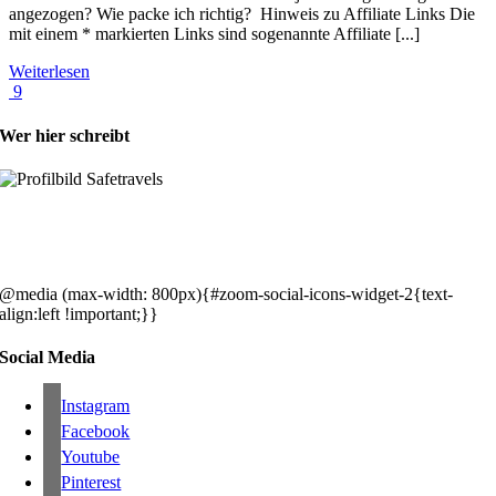
angezogen? Wie packe ich richtig? Hinweis zu Affiliate Links Die
mit einem * markierten Links sind sogenannte Affiliate [...]
Weiterlesen
9
Wer hier schreibt
Hey, wir sind Silke & Markus. Die USA waren, sind und bleiben unse
gemeinsames Traumziel und deshalb zieht es uns seit rund 20 Jahren
immer wieder hin. Komm doch einfach mit!
@media (max-width: 800px){#zoom-social-icons-widget-2{text-
align:left !important;}}
Social Media
Instagram
Facebook
Youtube
Pinterest