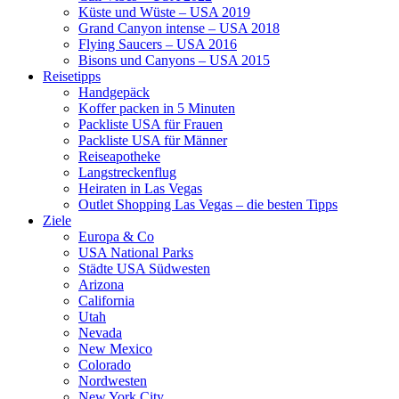
Küste und Wüste – USA 2019
Grand Canyon intense – USA 2018
Flying Saucers – USA 2016
Bisons und Canyons – USA 2015
Reisetipps
Handgepäck
Koffer packen in 5 Minuten
Packliste USA für Frauen
Packliste USA für Männer
Reiseapotheke
Langstreckenflug
Heiraten in Las Vegas
Outlet Shopping Las Vegas – die besten Tipps
Ziele
Europa & Co
USA National Parks
Städte USA Südwesten
Arizona
California
Utah
Nevada
New Mexico
Colorado
Nordwesten
New York City