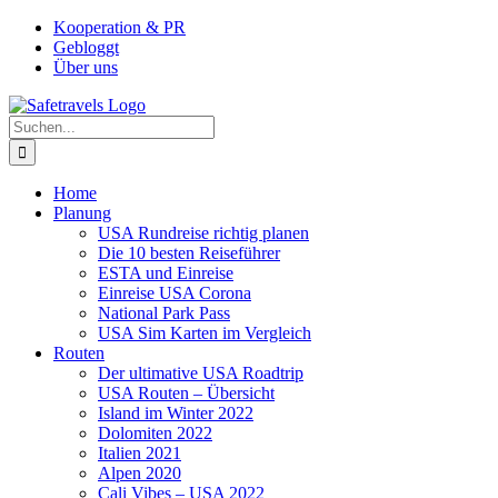
Zum
Facebook
Instagram
YouTube
Pinterest
Kooperation & PR
Inhalt
Gebloggt
springen
Über uns
Suche
nach:
Home
Planung
USA Rundreise richtig planen
Die 10 besten Reiseführer
ESTA und Einreise
Einreise USA Corona
National Park Pass
USA Sim Karten im Vergleich
Routen
Der ultimative USA Roadtrip
USA Routen – Übersicht
Island im Winter 2022
Dolomiten 2022
Italien 2021
Alpen 2020
Cali Vibes – USA 2022