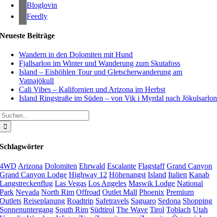
Bloglovin
Feedly
Neueste Beiträge
Wandern in den Dolomiten mit Hund
Fjallsarlon im Winter und Wanderung zum Skutafoss
Island – Eishöhlen Tour und Gletscherwanderung am
Vatnajökull
Cali Vibes – Kalifornien und Arizona im Herbst
Island Ringstraße im Süden – von Vik i Myrdal nach Jökulsarlo
Suche
nach:
Schlagwörter
4WD
Arizona
Dolomiten
Ehrwald
Escalante
Flagstaff
Grand Canyon
Grand Canyon Lodge
Highway 12
Höhenangst
Island
Italien
Kanab
Langstreckenflug
Las Vegas
Los Angeles
Maswik Lodge
National
Park
Nevada
North Rim
Offroad
Outlet Mall
Phoenix
Premium
Outlets
Reiseplanung
Roadtrip
Safetravels
Saguaro
Sedona
Shopping
Sonnenuntergang
South Rim
Südtirol
The Wave
Tirol
Toblach
Utah