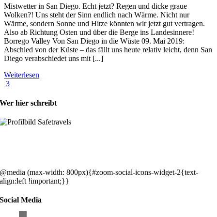
Mistwetter in San Diego. Echt jetzt? Regen und dicke graue
Wolken?! Uns steht der Sinn endlich nach Wärme. Nicht nur
Wärme, sondern Sonne und Hitze könnten wir jetzt gut vertragen.
Also ab Richtung Osten und über die Berge ins Landesinnere!
Borrego Valley Von San Diego in die Wüste 09. Mai 2019:
Abschied von der Küste – das fällt uns heute relativ leicht, denn San
Diego verabschiedet uns mit [...]
Weiterlesen
3
Wer hier schreibt
Hey, wir sind Silke & Markus. Die USA waren, sind und bleiben unse
gemeinsames Traumziel und deshalb zieht es uns seit rund 20 Jahren
immer wieder hin. Komm doch einfach mit!
@media (max-width: 800px){#zoom-social-icons-widget-2{text-
align:left !important;}}
Social Media