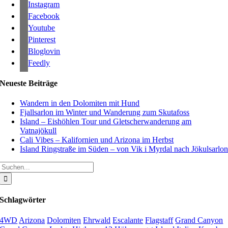
Instagram
Facebook
Youtube
Pinterest
Bloglovin
Feedly
Neueste Beiträge
Wandern in den Dolomiten mit Hund
Fjallsarlon im Winter und Wanderung zum Skutafoss
Island – Eishöhlen Tour und Gletscherwanderung am
Vatnajökull
Cali Vibes – Kalifornien und Arizona im Herbst
Island Ringstraße im Süden – von Vik i Myrdal nach Jökulsarlo
Suche
nach:
Schlagwörter
4WD
Arizona
Dolomiten
Ehrwald
Escalante
Flagstaff
Grand Canyon