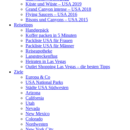
Küste und Wüste – USA 2019
Grand Canyon intense – USA 2018
Flying Saucers – USA 2016
Bisons und Canyons – USA 2015
Reisetipps
Handgepäck
Koffer packen in 5 Minuten
Packliste USA für Frauen
Packliste USA für Männer
Reiseapotheke
Langstreckenflug
Heiraten in Las Vegas
Outlet Shopping Las Vegas – die besten Tipps
Ziele
Europa & Co
USA National Parks
Städte USA Südwesten
Arizona
California
Utah
Nevada
New Mexico
Colorado
Nordwesten
New York City