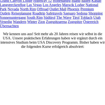
Grand Canyon Lodge
Highway 12
Höhenangst
Island
Italien
Kanab
Langstreckenflug
Las Vegas
Los Angeles
Maswik Lodge
National
Park
Nevada
North Rim
Offroad
Outlet Mall
Phoenix
Premium
Outlets
Reiseplanung
Roadtrip
Safetravels
Saguaro
Sedona
Shopping
Sonnenuntergang
South Rim
Südtirol
The Wave
Tirol
Toblach
Utah
Venedig
Wandern
Winter
Zion
Zugspitzarena
Zugspitze
Österreich
Übernachten
Wir kennen uns aus! Seit mehr als 20 Jahren reisen wir selbst in die
USA. Unsere praktischen Erfahrungen haben wir ergänzt durch ein
intensives Studium beim USA Discovery Programm. Bisher haben wir
die folgenden Kurse erfolgreich absolviert: