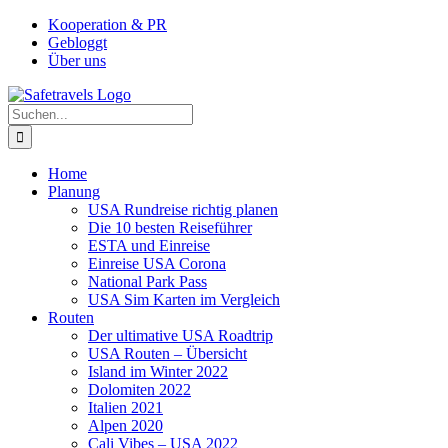
Zum
Facebook
Instagram
YouTube
Pinterest
Kooperation & PR
Inhalt
Gebloggt
springen
Über uns
Suche
nach:
Home
Planung
USA Rundreise richtig planen
Die 10 besten Reiseführer
ESTA und Einreise
Einreise USA Corona
National Park Pass
USA Sim Karten im Vergleich
Routen
Der ultimative USA Roadtrip
USA Routen – Übersicht
Island im Winter 2022
Dolomiten 2022
Italien 2021
Alpen 2020
Cali Vibes – USA 2022