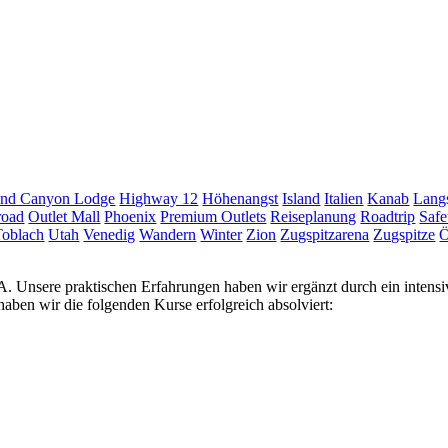
nd Canyon Lodge
Highway 12
Höhenangst
Island
Italien
Kanab
Langs
road
Outlet Mall
Phoenix
Premium Outlets
Reiseplanung
Roadtrip
Safe
Toblach
Utah
Venedig
Wandern
Winter
Zion
Zugspitzarena
Zugspitze
Ö
USA. Unsere praktischen Erfahrungen haben wir ergänzt durch ein inten
ben wir die folgenden Kurse erfolgreich absolviert: