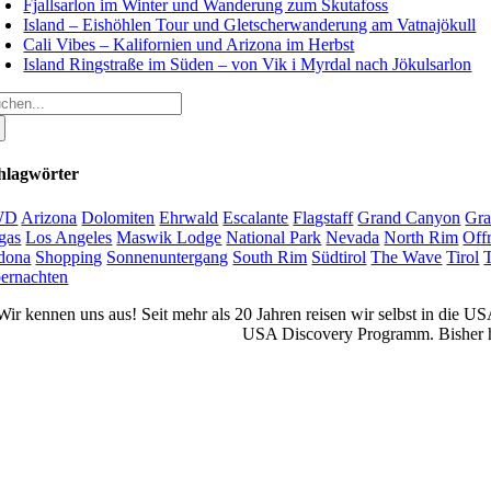
Fjallsarlon im Winter und Wanderung zum Skutafoss
Island – Eishöhlen Tour und Gletscherwanderung am Vatnajökull
Cali Vibes – Kalifornien und Arizona im Herbst
Island Ringstraße im Süden – von Vik i Myrdal nach Jökulsarlon
che
ch:
hlagwörter
WD
Arizona
Dolomiten
Ehrwald
Escalante
Flagstaff
Grand Canyon
Gra
gas
Los Angeles
Maswik Lodge
National Park
Nevada
North Rim
Off
dona
Shopping
Sonnenuntergang
South Rim
Südtirol
The Wave
Tirol
ernachten
Wir kennen uns aus! Seit mehr als 20 Jahren reisen wir selbst in die 
USA Discovery Programm. Bisher ha