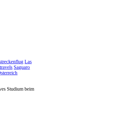
treckenflug
Las
travels
Saguaro
sterreich
sives Studium beim