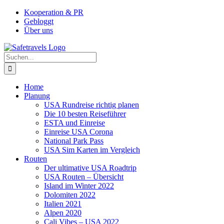
Zum
Facebook
Instagram
YouTube
Pinterest
Kooperation & PR
Inhalt
Gebloggt
springen
Über uns
Suche
nach:
Home
Planung
USA Rundreise richtig planen
Die 10 besten Reiseführer
ESTA und Einreise
Einreise USA Corona
National Park Pass
USA Sim Karten im Vergleich
Routen
Der ultimative USA Roadtrip
USA Routen – Übersicht
Island im Winter 2022
Dolomiten 2022
Italien 2021
Alpen 2020
Cali Vibes – USA 2022