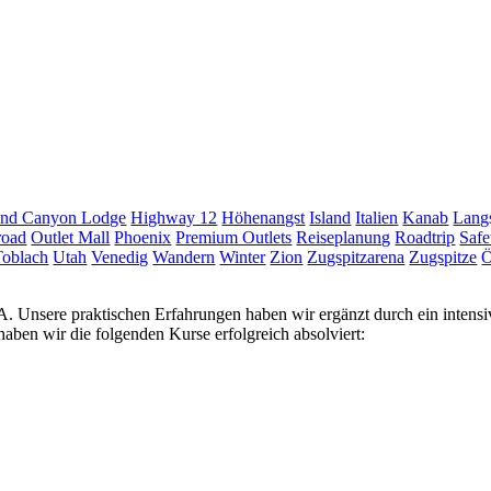
nd Canyon Lodge
Highway 12
Höhenangst
Island
Italien
Kanab
Langs
road
Outlet Mall
Phoenix
Premium Outlets
Reiseplanung
Roadtrip
Safe
Toblach
Utah
Venedig
Wandern
Winter
Zion
Zugspitzarena
Zugspitze
Ö
USA. Unsere praktischen Erfahrungen haben wir ergänzt durch ein inten
ben wir die folgenden Kurse erfolgreich absolviert: