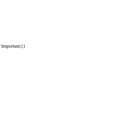
meinsames Traumziel und deshalb zieht es uns seit rund 20 Jahren imm
 !important;}}