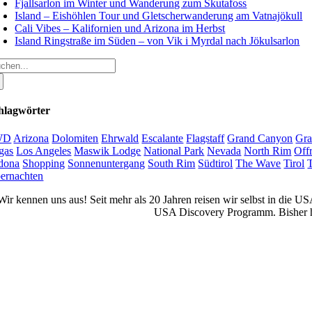
Fjallsarlon im Winter und Wanderung zum Skutafoss
Island – Eishöhlen Tour und Gletscherwanderung am Vatnajökull
Cali Vibes – Kalifornien und Arizona im Herbst
Island Ringstraße im Süden – von Vik i Myrdal nach Jökulsarlon
che
ch:
hlagwörter
WD
Arizona
Dolomiten
Ehrwald
Escalante
Flagstaff
Grand Canyon
Gra
gas
Los Angeles
Maswik Lodge
National Park
Nevada
North Rim
Off
dona
Shopping
Sonnenuntergang
South Rim
Südtirol
The Wave
Tirol
ernachten
Wir kennen uns aus! Seit mehr als 20 Jahren reisen wir selbst in die 
USA Discovery Programm. Bisher ha