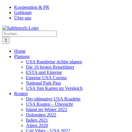
Zum
Facebook
Instagram
YouTube
Pinterest
Kooperation & PR
Inhalt
Gebloggt
springen
Über uns
Suche
nach:
Home
Planung
USA Rundreise richtig planen
Die 10 besten Reiseführer
ESTA und Einreise
Einreise USA Corona
National Park Pass
USA Sim Karten im Vergleich
Routen
Der ultimative USA Roadtrip
USA Routen – Übersicht
Island im Winter 2022
Dolomiten 2022
Italien 2021
Alpen 2020
Cali Vibes – USA 2022