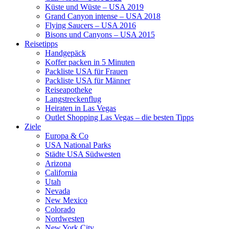
Küste und Wüste – USA 2019
Grand Canyon intense – USA 2018
Flying Saucers – USA 2016
Bisons und Canyons – USA 2015
Reisetipps
Handgepäck
Koffer packen in 5 Minuten
Packliste USA für Frauen
Packliste USA für Männer
Reiseapotheke
Langstreckenflug
Heiraten in Las Vegas
Outlet Shopping Las Vegas – die besten Tipps
Ziele
Europa & Co
USA National Parks
Städte USA Südwesten
Arizona
California
Utah
Nevada
New Mexico
Colorado
Nordwesten
New York City