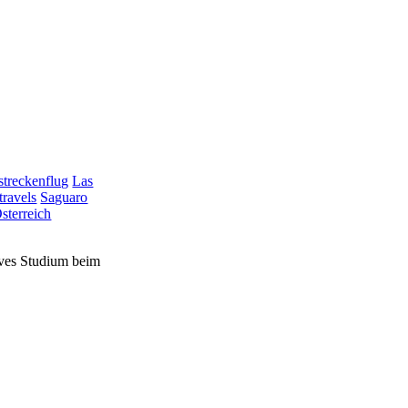
treckenflug
Las
travels
Saguaro
sterreich
sives Studium beim